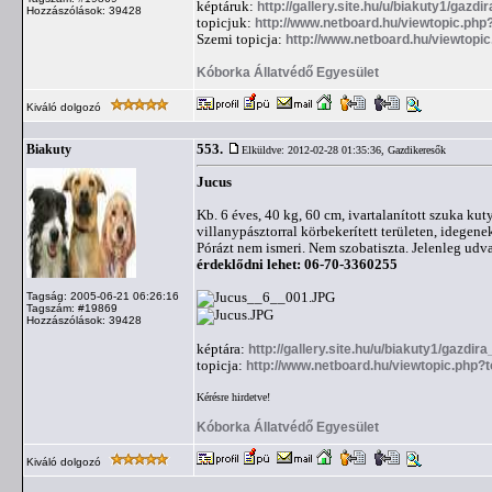
képtáruk:
http://gallery.site.hu/u/biakuty1/gazdi
Hozzászólások: 39428
topicjuk:
http://www.netboard.hu/viewtopic.php
Szemi topicja:
http://www.netboard.hu/viewtopi
Kóborka Állatvédő Egyesület
Kiváló dolgozó
553.
Biakuty
Elküldve: 2012-02-28 01:35:36,
Gazdikeresők
Jucus
Kb. 6 éves, 40 kg, 60 cm, ivartalanított szuka ku
villanypásztorral körbekerített területen, idegen
Pórázt nem ismeri. Nem szobatiszta. Jelenleg udva
érdeklődni lehet: 06-70-3360255
Tagság: 2005-06-21 06:26:16
Tagszám: #19869
Hozzászólások: 39428
képtára:
http://gallery.site.hu/u/biakuty1/gazdira
topicja:
http://www.netboard.hu/viewtopic.php?
Kérésre hirdetve!
Kóborka Állatvédő Egyesület
Kiváló dolgozó