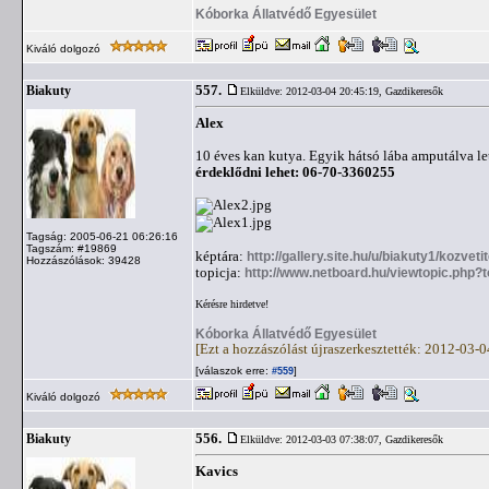
Kóborka Állatvédő Egyesület
Kiváló dolgozó
557.
Biakuty
Elküldve: 2012-03-04 20:45:19,
Gazdikeresők
Alex
10 éves kan kutya. Egyik hátsó lába amputálva le
érdeklődni lehet: 06-70-3360255
Tagság: 2005-06-21 06:26:16
Tagszám: #19869
képtára:
http://gallery.site.hu/u/biakuty1/kozvet
Hozzászólások: 39428
topicja:
http://www.netboard.hu/viewtopic.php?
Kérésre hirdetve!
Kóborka Állatvédő Egyesület
[Ezt a hozzászólást újraszerkesztették: 2012-03-
[válaszok erre:
]
#559
Kiváló dolgozó
556.
Biakuty
Elküldve: 2012-03-03 07:38:07,
Gazdikeresők
Kavics