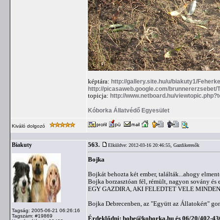
képtára:
http://gallery.site.hu/u/biakuty1/Feherke
http://picasaweb.google.com/brunnererzsebe
topicja:
http://www.netboard.hu/viewtopic.php?
Kóborka Állatvédő Egyesület
Kiváló dolgozó
563.
Biakuty
Elküldve: 2012-03-16 20:46:55,
Gazdikeresők
Bojka
Bojkát behozta két ember, találták...ahogy elment
Bojka borzasztóan fél, rémült, nagyon sovány és
EGY GAZDIRA, AKI FELEDTET VELE MINDEN 
Bojka Debrecenben, az "Együtt az Állatokért" g
Tagság: 2005-06-21 06:26:16
Tagszám: #19869
Érdeklődni:
bobe@koborka.hu
és 06/20/402-43