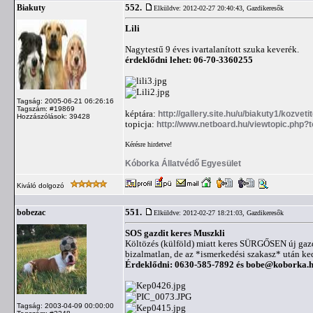
552.
Biakuty
Elküldve: 2012-02-27 20:40:43,
Gazdikeresők
Lili
Nagytestű 9 éves ivartalanított szuka keverék.
érdeklődni lehet: 06-70-3360255
Tagság: 2005-06-21 06:26:16
Tagszám: #19869
képtára:
http://gallery.site.hu/u/biakuty1/kozvetite
Hozzászólások: 39428
topicja:
http://www.netboard.hu/viewtopic.php?
Kérésre hirdetve!
Kóborka Állatvédő Egyesület
Kiváló dolgozó
551.
bobezac
Elküldve: 2012-02-27 18:21:03,
Gazdikeresők
SOS gazdit keres Muszkli
Költözés (külföld) miatt keres SÜRGŐSEN új gazdá
bizalmatlan, de az *ismerkedési szakasz* után kedv
Érdeklődni: 0630-585-7892 és
bobe@koborka.
Tagság: 2003-04-09 00:00:00