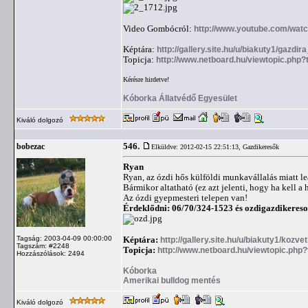
Video Gombócról:
http://www.youtube.com/wat
Képtára:
http://gallery.site.hu/u/biakuty1/gazd
Topicja:
http://www.netboard.hu/viewtopic.php
Kérésre hirdetve!
Kóborka Állatvédő Egyesület
Kiváló dolgozó
546.
bobezac
Elküldve: 2012-02-15 22:51:13,
Gazdikeresők
Ryan
Ryan, az ózdi hős külföldi munkavállalás miatt l
Bármikor altatható (ez azt jelenti, hogy ha kell a 
Az ózdi gyepmesteri telepen van!
Érdeklődni: 06/70/324-1523 és
ozdigazdikeres
Tagság: 2003-04-09 00:00:00
Képtára:
http://gallery.site.hu/u/biakuty1/kozvet
Tagszám: #2248
Topicja:
http://www.netboard.hu/viewtopic.ph
Hozzászólások: 2494
Kóborka
Amerikai bulldog mentés
Kiváló dolgozó