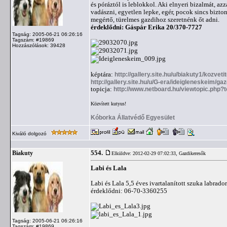
és póráztól is leblokkol. Aki elnyeri bizalmát, a
vadászni, egyetlen lepke, egér, pocok sincs bizto
megértő, türelmes gazdihoz szeretnénk őt adni.
érdeklődni: Gáspár Erika 20/370-7727
Tagság: 2005-06-21 06:26:16
Tagszám: #19869
Hozzászólások: 39428
képtára:
http://gallery.site.hu/u/biakuty1/kozveti
http://gallery.site.hu/u/G-era/ideigleneskeim/ga
topicja:
http://www.netboard.hu/viewtopic.php?
Közvített kutyus!
Kóborka Állatvédő Egyesület
Kiváló dolgozó
554.
Biakuty
Elküldve: 2012-02-29 07:02:33,
Gazdikeresők
Labi és Lala
Labi és Lala 5,5 éves ivartalanított szuka labrad
érdeklődni: 06-70-3360255
Tagság: 2005-06-21 06:26:16
Tagszám: #19869