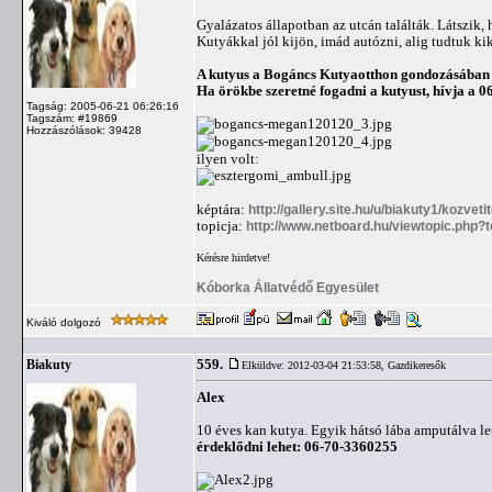
Gyalázatos állapotban az utcán találták. Látszik,
Kutyákkal jól kijön, imád autózni, alig tudtuk k
A kutyus a Bogáncs Kutyaotthon gondozásában
Ha örökbe szeretné fogadni a kutyust, hívja a 
Tagság: 2005-06-21 06:26:16
Tagszám: #19869
Hozzászólások: 39428
ilyen volt:
képtára:
http://gallery.site.hu/u/biakuty1/kozvet
topicja:
http://www.netboard.hu/viewtopic.php?
Kérésre hirdetve!
Kóborka Állatvédő Egyesület
Kiváló dolgozó
559.
Biakuty
Elküldve: 2012-03-04 21:53:58,
Gazdikeresők
Alex
10 éves kan kutya. Egyik hátsó lába amputálva le
érdeklődni lehet: 06-70-3360255