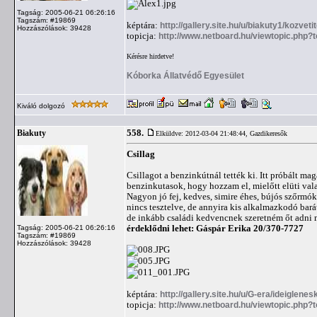
Tagság: 2005-06-21 06:26:16
Tagszám: #19869
képtára:
http://gallery.site.hu/u/biakuty1/kozvet
Hozzászólások: 39428
topicja:
http://www.netboard.hu/viewtopic.php?
Kérésre hirdetve!
Kóborka Állatvédő Egyesület
Kiváló dolgozó
558.
Biakuty
Elküldve: 2012-03-04 21:48:44,
Gazdikeresők
Csillag
Csillagot a benzinkútnál tették ki. Itt próbált m
benzinkutasok, hogy hozzam el, mielőtt elüti val
Nagyon jó fej, kedves, simire éhes, bújós szőrmó
nincs tesztelve, de annyira kis alkalmazkodó bará
de inkább családi kedvencnek szeretném őt adni
érdeklődni lehet: Gáspár Erika 20/370-7727
Tagság: 2005-06-21 06:26:16
Tagszám: #19869
Hozzászólások: 39428
képtára:
http://gallery.site.hu/u/G-era/ideiglene
topicja:
http://www.netboard.hu/viewtopic.php?