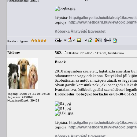
Hozzászólások: 39428
képtára:
http://gallery.site.hu/u/biakuty1/kozveti
topicja:
http://www.netboard.hu/viewtopic.php?
Kóborka Állatvédő Egyesület
Kiváló dolgozó
562.
Biakuty
Elküldve: 2012-03-15 14:35:20,
Gazdikeresők
Brook
2010 májusában született, fajtatiszta amerikai b
odamorranna vagy odakapna. Kutyákkal jól kijön,
Szobatiszta, az autóban szépen utazik és fegyelm
olyan gazdit keresünk neki, aki beengedi a lakásb
Ivartalanítva, örökbefogadási szerződéssel fogad
Érdeklődni:
bobe@koborka.hu
és 06-30-851-52
Tagság: 2005-06-21 06:26:16
Tagszám: #19869
Hozzászólások: 39428
képtára:
http://gallery.site.hu/u/biakuty1/kozveti
topicja:
http://www.netboard.hu/viewtopic.php?
Kóborka Állatvédő Egyesület