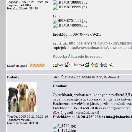
Tagság: 2005-06-21 06:26:16
Tagszám: #19869
Hozzászólások: 39428
Dóri:
Érdeklődni: 06-70-779-79-21.
képtáruk:
http://gallery.site.hu/u/biakuty1/gazdi
topicjuk:
http://www.netboard.hu/viewtopic.php
Kóborka Állatvédő Egyesület
Kiváló dolgozó
547.
Biakuty
Elküldve: 2012-02-16 16:15:30,
Gazdikeresők
Gombóc
Gyerekbarát, szobatiszta, könnyen nevelhető 3,5 
nagy mozgásigényű, kutyaiskolát igénylő kutya. L
Határozott, nevelésben jártas gazdit keresünk szá
Érdeklődni: 06 70 458 7036 és és
info@koborka.
SOS új gazdit keresünk neki!
Érdeklődni: +36-20-4769286 és
info@koborka.
Tagság: 2005-06-21 06:26:16
Tagszám: #19869
Hozzászólások: 39428