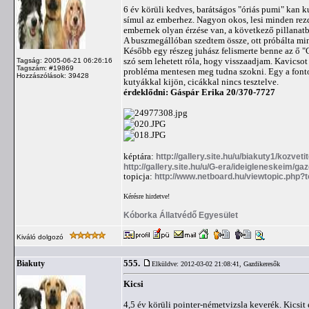
6 év körüli kedves, barátságos "óriás pumi" kan k
símul az emberhez. Nagyon okos, lesi minden rezd
embernek olyan érzése van, a következő pillanatb
A buszmegállóban szedtem össze, ott próbálta m
Később egy részeg juhász felismerte benne az ő "C
szó sem lehetett róla, hogy visszaadjam. Kavicso
Tagság: 2005-06-21 06:26:16
Tagszám: #19869
probléma mentesen meg tudna szokni. Egy a fontos,
Hozzászólások: 39428
kutyákkal kijön, cicákkal nincs tesztelve.
érdeklődni: Gáspár Erika 20/370-7727
képtára:
http://gallery.site.hu/u/biakuty1/kozveti
http://gallery.site.hu/u/G-era/ideigleneskeim/g
topicja:
http://www.netboard.hu/viewtopic.php?
Kérésre hirdetve!
Kóborka Állatvédő Egyesület
Kiváló dolgozó
555.
Biakuty
Elküldve: 2012-03-02 21:08:41,
Gazdikeresők
Kicsi
4,5 év körüli pointer-németvizsla keverék. Kicsit