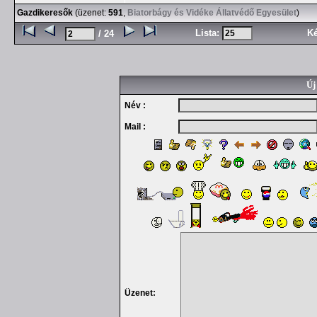
Gazdikeresők
(üzenet:
591
,
Biatorbágy és Vidéke Állatvédő Egyesület
)
Lista:
K
/ 24
Új
Név :
Mail :
Üzenet: