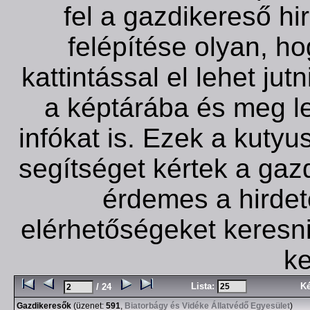
fel a gazdikereső hi
felépítése olyan, ho
kattintással el lehet jutn
a képtárába és meg leh
infókat is. Ezek a kuty
segítséget kértek a gaz
érdemes a hirde
elérhetőségeket keresni
ke
Lista:
K
/ 24
Gazdikeresők
(üzenet:
591
,
Biatorbágy és Vidéke Állatvédő Egyesület
)