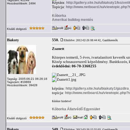
Tagszám: #2248
Képtára:
http://gallery.site.hu/u/biakuty1/kozvet
Hozzászólások: 2494
Topicja:
http://www.netboard.hu/viewtopic.ph
Kóborka
Amerikai bulldog mentés
Kiváló dolgozó
550.
Biakuty
Elküldve: 2012-02-26 08:44:42,
Gazdikeresők
Zsanett
Közepes termetű, 5 éves, ivartalanított keverék s
Közép schnauzerszerű képződmény. Barátkozós, kut
érdeklődni: 06-70-3360255
Tagság: 2005-06-21 06:26:16
Tagszám: #19869
Hozzászólások: 39428
képtára:
http://gallery.site.hu/u/biakuty1/gazdir
topicja:
http://www.netboard.hu/viewtopic.php?
Kérésre hirdetve!
Kóborka Állatvédő Egyesület
Kiváló dolgozó
549.
Biakuty
Elküldve: 2012-02-20 15:55:03,
Gazdikeresők