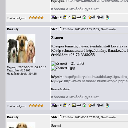
topicjuk:
http://www.netboard.hu/viewtopic.php
Kóborka Állatvédő Egyesület
Kiváló dolgozó
567.
Biakuty
Elküldve: 2012-03-28 09:15:24,
Gazdikeresők
Zsanett
Közepes termetű, 5 éves, ivartalanított keverék s
Közép schnauzerszerű képződmény. Barátkozós, kut
érdeklődni: 06-70-3360255
Tagság: 2005-06-21 06:26:16
Tagszám: #19869
Hozzászólások: 39428
képtára:
http://gallery.site.hu/u/biakuty1/gazdir
topicja:
http://www.netboard.hu/viewtopic.php?
Kérésre hirdetve!
Kóborka Állatvédő Egyesület
Kiváló dolgozó
566.
Biakuty
Elküldve: 2012-03-28 07:30:57,
Gazdikeresők
Szemi