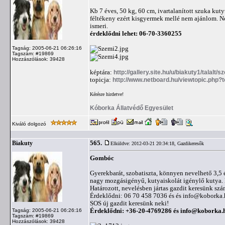
Kb 7 éves, 50 kg, 60 cm, ivartalanított szuka kuty
féltékeny ezért kisgyermek mellé nem ajánlom. N
ismeri.
érdeklődni lehet: 06-70-3360255
Tagság: 2005-06-21 06:26:16
Tagszám: #19869
Hozzászólások: 39428
képtára:
http://gallery.site.hu/u/biakuty1/talalt/s
topicja:
http://www.netboard.hu/viewtopic.php?
Kérésre hirdetve!
Kóborka Állatvédő Egyesület
Kiváló dolgozó
565.
Biakuty
Elküldve: 2012-03-21 20:34:18,
Gazdikeresők
Gombóc
Gyerekbarát, szobatiszta, könnyen nevelhető 3,5 
nagy mozgásigényű, kutyaiskolát igénylő kutya. L
Határozott, nevelésben jártas gazdit keresünk szá
Érdeklődni: 06 70 458 7036 és és
info@koborka.
SOS új gazdit keresünk neki!
Érdeklődni: +36-20-4769286 és
info@koborka.
Tagság: 2005-06-21 06:26:16
Tagszám: #19869
Hozzászólások: 39428