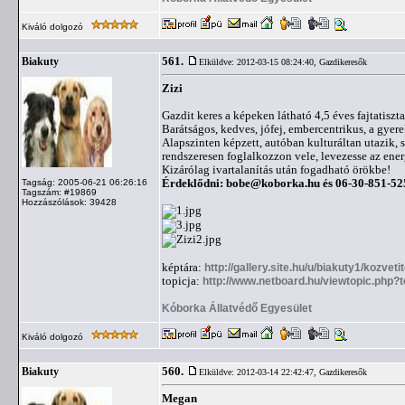
Kiváló dolgozó
561.
Biakuty
Elküldve: 2012-03-15 08:24:40,
Gazdikeresők
Zizi
Gazdit keres a képeken látható 4,5 éves fajtatiszt
Barátságos, kedves, jófej, embercentrikus, a gyerek
Alapszinten képzett, autóban kulturáltan utazik, 
rendszeresen foglalkozzon vele, levezesse az ene
Kizárólag ivartalanítás után fogadható örökbe!
Érdeklődni:
bobe@koborka.hu
és 06-30-851-52
Tagság: 2005-06-21 06:26:16
Tagszám: #19869
Hozzászólások: 39428
képtára:
http://gallery.site.hu/u/biakuty1/kozvetit
topicja:
http://www.netboard.hu/viewtopic.php?
Kóborka Állatvédő Egyesület
Kiváló dolgozó
560.
Biakuty
Elküldve: 2012-03-14 22:42:47,
Gazdikeresők
Megan