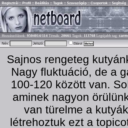
Regisztrál
:: Profil
:: Beállítás
:: Tagok
:: Szavazógép
:: Csoportok
:: Segítség
Hozzászólások:
9504014/114
Témák:
20661
Tagok:
113768
Legújabb tag:
carm
Név:
Jelszó:
Eltárol
Sajnos rengeteg kutyánk
Nagy fluktuáció, de a 
100-120 között van. So
aminek nagyon örülünk
van türelme a kutyák 
létrehoztuk ezt a topico