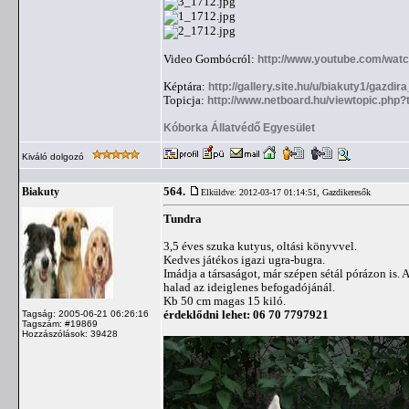
Video Gombócról:
http://www.youtube.com/wat
Képtára:
http://gallery.site.hu/u/biakuty1/gazd
Topicja:
http://www.netboard.hu/viewtopic.php
Kóborka Állatvédő Egyesület
Kiváló dolgozó
564.
Biakuty
Elküldve: 2012-03-17 01:14:51,
Gazdikeresők
Tundra
3,5 éves szuka kutyus, oltási könyvvel.
Kedves játékos igazi ugra-bugra.
Imádja a társaságot, már szépen sétál pórázon is. 
halad az ideiglenes befogadójánál.
Kb 50 cm magas 15 kiló.
érdeklődni lehet: 06 70 7797921
Tagság: 2005-06-21 06:26:16
Tagszám: #19869
Hozzászólások: 39428