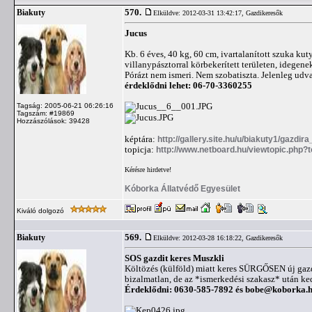
570.
Biakuty
Elküldve: 2012-03-31 13:42:17,
Gazdikeresők
Jucus
Kb. 6 éves, 40 kg, 60 cm, ivartalanított szuka ku
villanypásztorral körbekerített területen, idegen
Pórázt nem ismeri. Nem szobatiszta. Jelenleg udva
érdeklődni lehet: 06-70-3360255
Tagság: 2005-06-21 06:26:16
Tagszám: #19869
Hozzászólások: 39428
képtára:
http://gallery.site.hu/u/biakuty1/gazdira
topicja:
http://www.netboard.hu/viewtopic.php?
Kérésre hirdetve!
Kóborka Állatvédő Egyesület
Kiváló dolgozó
569.
Biakuty
Elküldve: 2012-03-28 16:18:22,
Gazdikeresők
SOS gazdit keres Muszkli
Költözés (külföld) miatt keres SÜRGŐSEN új gazdá
bizalmatlan, de az *ismerkedési szakasz* után kedv
Érdeklődni: 0630-585-7892 és
bobe@koborka.