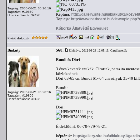
Tagság: 2005-06-21 06:26:16
Tagszám: #19869
Képtára:
http://gallery.site.hu/u/biakuty1/kozvet
Hozzászólások: 39428
Topicja:
http://www.netboard.hu/viewtopic.ph
Kóborka Állatvédő Egyesület
Kiváló dolgozó
568.
Biakuty
Elküldve: 2012-03-28 12:05:13,
Gazdikeresők
Bundi és Dóri
3 éves keverék szukák. Oltottak, parazita mente
közlekednek.
Dóri 63-65 cm Bundi 61- 64 cm súlyuk 35-40 kil
Bundi:
Tagság: 2005-06-21 06:26:16
Tagszám: #19869
Hozzászólások: 39428
Dóri:
Érdeklődni: 06-70-779-79-21.
képtáruk:
http://gallery.site.hu/u/biakuty1/gazdi