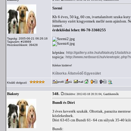
Szemi
Kb 6 éves, 50 kg, 60 cm, ivartalanított szuka kuty
féltékeny ezért kisgyermek mellé nem ajánlom. N
ismeri.
érdeklődni lehet: 06-70-3360255
Tagság: 2005-06-21 06:26:16
Tagszám: #19869
Hozzászólások: 39428
képtára:
http://gallery.site.hu/u/biakuty1/talalt/s
topicja:
http://www.netboard.hu/viewtopic.php?
Kérésre hirdetve!
Kóborka Állatvédő Egyesület
Kiváló dolgozó
548.
Biakuty
Elküldve: 2012-02-18 20:31:04,
Gazdikeresők
Bundi és Dóri
3 éves keverék szukák. Oltottak, parazita mente
közlekednek.
Dóri 63-65 cm Bundi 61- 64 cm súlyuk 35-40 kil
Bundi: