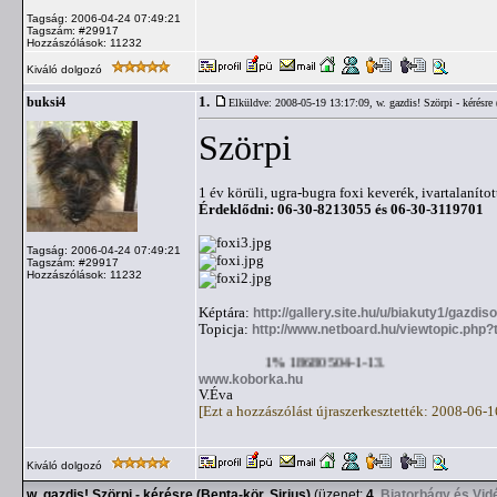
Tagság: 2006-04-24 07:49:21
Tagszám: #29917
Hozzászólások: 11232
Kiváló dolgozó
1.
buksi4
Elküldve: 2008-05-19 13:17:09,
w. gazdis! Szörpi - kérésre
Szörpi
1 év körüli, ugra-bugra foxi keverék, ivartalaníto
Érdeklődni: 06-30-8213055 és 06-30-3119701
Tagság: 2006-04-24 07:49:21
Tagszám: #29917
Hozzászólások: 11232
Képtára:
http://gallery.site.hu/u/biakuty1/gazdis
Topicja:
http://www.netboard.hu/viewtopic.php
1% 18680504-1-13.
www.koborka.hu
V.Éva
[Ezt a hozzászólást újraszerkesztették: 2008-06-
Kiváló dolgozó
w. gazdis! Szörpi - kérésre (Benta-kör, Sirius)
(üzenet:
4
,
Biatorbágy és Vid