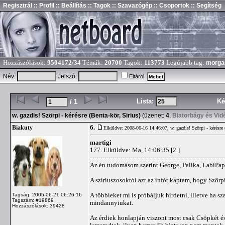
Regisztrál
:: Profil
:: Beállítás
:: Tagok
:: Szavazógép
:: Csoportok
:: Segítség
Hozzászólások:
9504172/34
Témák:
20700
Tagok:
113773
Legújabb tag:
morga
Név:
Jelszó:
Eltárol
Lista:
Ké
/ 1
w. gazdis! Szörpi - kérésre (Benta-kör, Sirius)
(üzenet:
4
,
Biatorbágy és Vid
6.
Biakuty
Elküldve: 2008-06-16 14:46:07,
w. gazdis! Szörpi - kérésre
martigi
177. Elküldve: Ma, 14:06:35 [2.]
-------------------------------------------------------------------
Az én tudomásom szerint George, Palika, LabiPapa
A szíriuszosoktól azt az infót kaptam, hogy Ször
A többieket mi is próbáljuk hirdetni, illetve ha s
Tagság: 2005-06-21 06:26:16
Tagszám: #19869
mindannyiukat.
Hozzászólások: 39428
Az érdiek honlapján viszont most csak Csöpkét és 