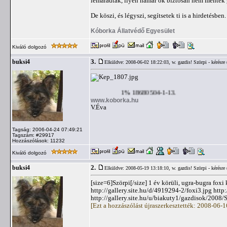
lemaradtak, ilyen hamar ők biztosan nem mentek
De köszi, és légyszi, segítsetek ti is a hirdetésben.
Kóborka Állatvédő Egyesület
Kiváló dolgozó
3.
buksi4
Elküldve: 2008-06-02 18:22:03,
w. gazdis! Szörpi - kérésre
1% 18680504-1-13.
www.koborka.hu
V.Éva
Tagság: 2006-04-24 07:49:21
Tagszám: #29917
Hozzászólások: 11232
Kiváló dolgozó
2.
buksi4
Elküldve: 2008-05-19 13:18:10,
w. gazdis! Szörpi - kérésre
[size=6]Szörpi[/size] 1 év körüli, ugra-bugra fox
http://gallery.site.hu/d/4919294-2/foxi3.jpg http
http://gallery.site.hu/u/biakuty1/gazdisok/2008
[Ezt a hozzászólást újraszerkesztették: 2008-06-