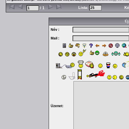
Lista:
Ké
/ 1
Új
Név :
Mail :
Üzenet: