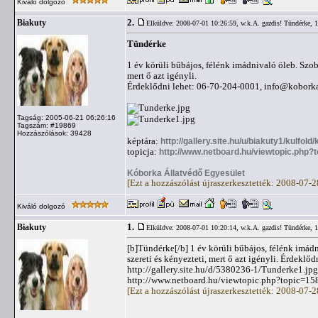
Kiváló dolgozó
2.
Biakuty
Elküldve: 2008-07-01 10:26:59,
w.k.A. gazdis! Tündérke, 
Tündérke
1 év körüli bűbájos, félénk imádnivaló öleb. Szob
mert ő azt igényli.
Érdeklődni lehet: 06-70-204-0001,
info@kobork
Tagság: 2005-06-21 06:26:16
Tagszám: #19869
Hozzászólások: 39428
képtára:
http://gallery.site.hu/u/biakuty1/kulfol
topicja:
http://www.netboard.hu/viewtopic.php?
Kóborka Állatvédő Egyesület
[Ezt a hozzászólást újraszerkesztették: 2008-07-
Kiváló dolgozó
1.
Biakuty
Elküldve: 2008-07-01 10:20:14,
w.k.A. gazdis! Tündérke, 
[b]Tündérke[/b] 1 év körüli bűbájos, félénk imádn
szereti és kényezteti, mert ő azt igényli. Érdekl
http://gallery.site.hu/d/5380236-1/Tunderke1.jpg
http://www.netboard.hu/viewtopic.php?topic=15
[Ezt a hozzászólást újraszerkesztették: 2008-07-