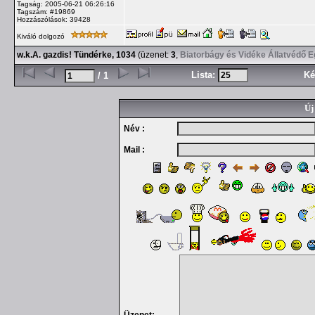
Tagság: 2005-06-21 06:26:16
Tagszám: #19869
Hozzászólások: 39428
Kiváló dolgozó
w.k.A. gazdis! Tündérke, 1034
(üzenet:
3
,
Biatorbágy és Vidéke Állatvédő E
Lista:
Ké
/ 1
Új
Név :
Mail :