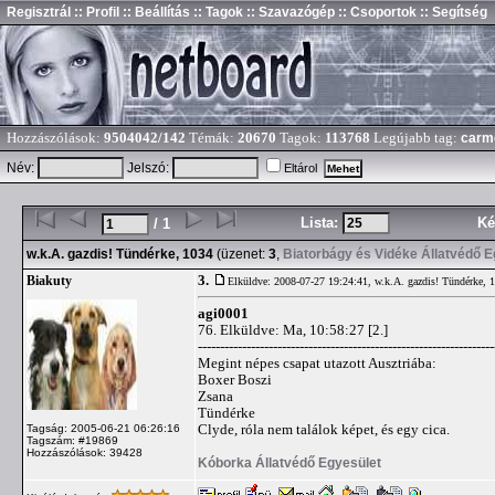
Regisztrál
:: Profil
:: Beállítás
:: Tagok
:: Szavazógép
:: Csoportok
:: Segítség
Hozzászólások:
9504042/142
Témák:
20670
Tagok:
113768
Legújabb tag:
carm
Név:
Jelszó:
Eltárol
Lista:
Ké
/ 1
w.k.A. gazdis! Tündérke, 1034
(üzenet:
3
,
Biatorbágy és Vidéke Állatvédő E
3.
Biakuty
Elküldve: 2008-07-27 19:24:41,
w.k.A. gazdis! Tündérke, 
agi0001
76. Elküldve: Ma, 10:58:27 [2.]
-------------------------------------------------------------------
Megint népes csapat utazott Ausztriába:
Boxer Boszi
Zsana
Tündérke
Clyde, róla nem találok képet, és egy cica.
Tagság: 2005-06-21 06:26:16
Tagszám: #19869
Hozzászólások: 39428
Kóborka Állatvédő Egyesület