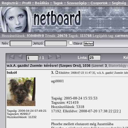
Regisztrál
:: Profil
:: Beállítás
:: Tagok
:: Szavazógép
:: Csoportok
:: Segítség
Hozzászólások:
9504049/0
Témák:
20670
Tagok:
113768
Legújabb tag:
carmen
Név:
Jelszó:
Eltárol
Lista:
Ké
/ 1
w.k.A. gazdis! Zsemle- kérésre! (Szepes Orsi), 1036
(üzenet:
3
,
Biatorbágy 
3.
buksi4
Elküldve: 2008-07-23 11:47:35,
w.k.A. gazdis! Zsemle- kér
agi0001
Tagság: 2005-08-24 15:55:53
Tagszám: #21419
Hozzászólások: 5318
17192. Elküldve: 2008-07-20 17:38:22 [22.]
Tagság: 2006-04-24 07:49:21
Tagszám: #29917
Hozzászólások: 11232
-------------------------------------------------------------------
Phoebe mellett elutazott még Ausztriába