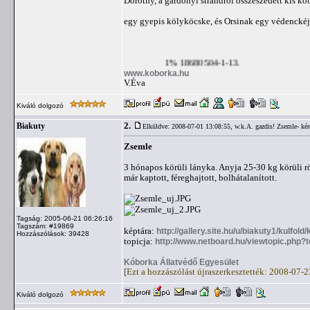
Dorothy, a gárdonyi strandról összeszedett kis kó
egy gyepis kölyköcske, és Orsinak egy védenckéje
1% 18680504-1-13.
www.koborka.hu
V.Éva
Kiváló dolgozó
2.
Biakuty
Elküldve: 2008-07-01 13:08:55,
w.k.A. gazdis! Zsemle- kér
Zsemle
3 hónapos körüli lányka. Anyja 25-30 kg körüli rö
már kaptott, féreghajtott, bolhátalanított.
Tagság: 2005-06-21 06:26:16
Tagszám: #19869
képtára:
http://gallery.site.hu/u/biakuty1/kulfol
Hozzászólások: 39428
topicja:
http://www.netboard.hu/viewtopic.php?
Kóborka Állatvédő Egyesület
[Ezt a hozzászólást újraszerkesztették: 2008-07-
Kiváló dolgozó