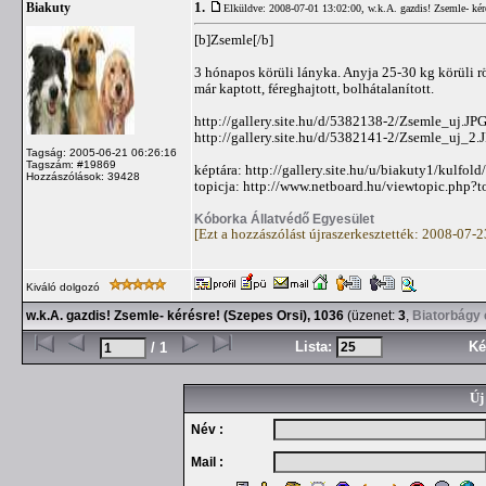
1.
Biakuty
Elküldve: 2008-07-01 13:02:00,
w.k.A. gazdis! Zsemle- kér
[b]Zsemle[/b]
3 hónapos körüli lányka. Anyja 25-30 kg körüli rö
már kaptott, féreghajtott, bolhátalanított.
http://gallery.site.hu/d/5382138-2/Zsemle_uj.JP
http://gallery.site.hu/d/5382141-2/Zsemle_uj_2.
Tagság: 2005-06-21 06:26:16
Tagszám: #19869
képtára: http://gallery.site.hu/u/biakuty1/kulfol
Hozzászólások: 39428
topicja: http://www.netboard.hu/viewtopic.php?
Kóborka Állatvédő Egyesület
[Ezt a hozzászólást újraszerkesztették: 2008-07-
Kiváló dolgozó
w.k.A. gazdis! Zsemle- kérésre! (Szepes Orsi), 1036
(üzenet:
3
,
Biatorbágy 
Lista:
Ké
/ 1
Új
Név :
Mail :