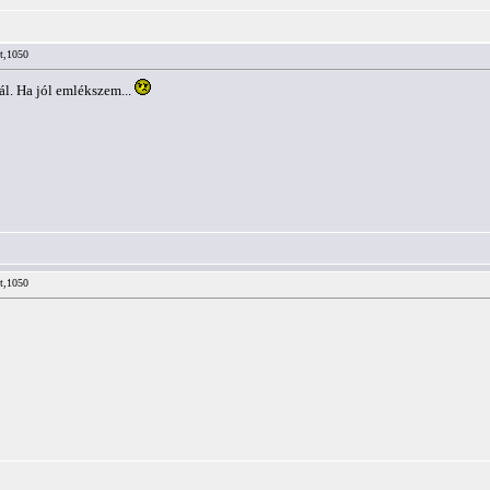
lt,1050
ál. Ha jól emlékszem...
lt,1050