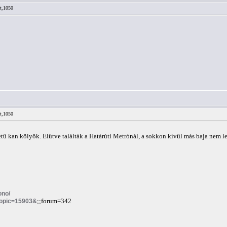
lt,1050
lt,1050
tű kan kölyök. Elütve találták a Határúti Metrónál, a sokkon kívül más baja nem le
ono/
?topic=15903&
;;forum=342