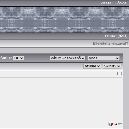
Vissza
:: Főoldal
Online: (
/
)
92
3
Elfelejtette jelszavát?
Smile:
[1.]