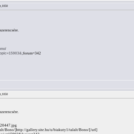
lt,1050
szerencsére.
ono/
?topic=15903&
;forum=342
lt,1050
szerencsére.
220447.jpg
alt/Bono/]http://gallery.site.hu/u/biakuty1/talalt/Bono/[/url]