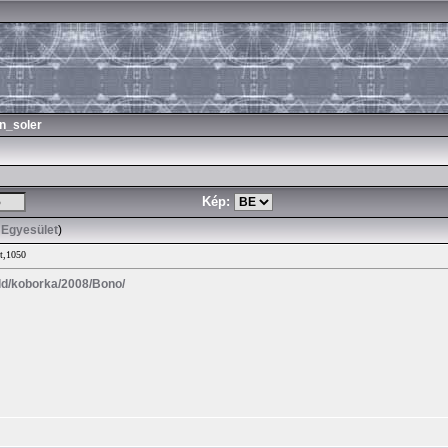
n_soler
Kép:
 Egyesület
)
lt,1050
fold/koborka/2008/Bono/