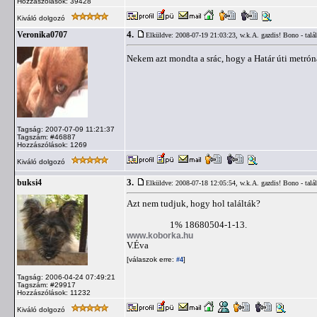
Hozzászólások: 39428
Kiváló dolgozó
4.
Veronika0707
Elküldve: 2008-07-19 21:03:23,
w.k.A. gazdis! Bono - talá
Nekem azt mondta a srác, hogy a Határ úti metrón
Tagság: 2007-07-09 11:21:37
Tagszám: #46887
Hozzászólások: 1269
Kiváló dolgozó
3.
buksi4
Elküldve: 2008-07-18 12:05:54,
w.k.A. gazdis! Bono - talá
Azt nem tudjuk, hogy hol találták?
1% 18680504-1-13.
www.koborka.hu
V.Éva
[válaszok erre:
]
#4
Tagság: 2006-04-24 07:49:21
Tagszám: #29917
Hozzászólások: 11232
Kiváló dolgozó