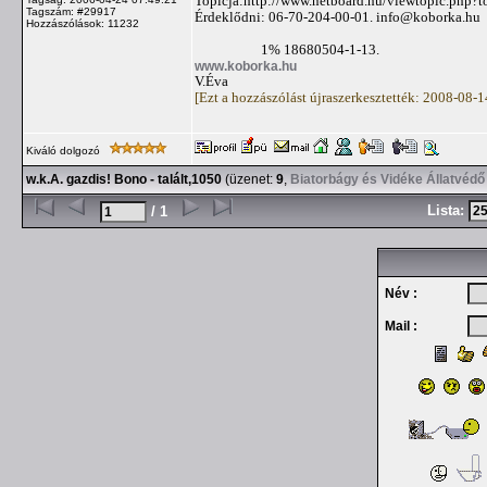
Topicja:http://www.netboard.hu/viewtopic.php
Tagszám: #29917
Érdeklődni: 06-70-204-00-01.
info@koborka.hu
Hozzászólások: 11232
1% 18680504-1-13.
www.koborka.hu
V.Éva
[Ezt a hozzászólást újraszerkesztették: 2008-08-
Kiváló dolgozó
w.k.A. gazdis! Bono - talált,1050
(üzenet:
9
,
Biatorbágy és Vidéke Állatvédő
Lista:
/ 1
Név :
Mail :