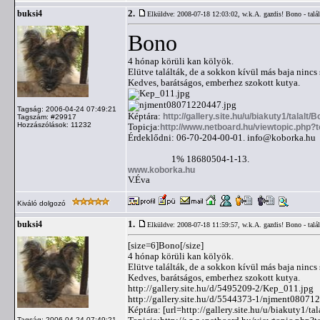
2.
buksi4
Elküldve: 2008-07-18 12:03:02,
w.k.A. gazdis! Bono - talá
Bono
4 hónap körüli kan kölyök.
Elütve találták, de a sokkon kívül más baja nincs 
Kedves, barátságos, emberhez szokott kutya.
Tagság: 2006-04-24 07:49:21
Képtára:
http://gallery.site.hu/u/biakuty1/talalt/B
Tagszám: #29917
Hozzászólások: 11232
Topicja:
http://www.netboard.hu/viewtopic.php
Érdeklődni: 06-70-204-00-01.
info@koborka.hu
1% 18680504-1-13.
www.koborka.hu
V.Éva
Kiváló dolgozó
1.
buksi4
Elküldve: 2008-07-18 11:59:57,
w.k.A. gazdis! Bono - talá
[size=6]Bono[/size]
4 hónap körüli kan kölyök.
Elütve találták, de a sokkon kívül más baja nincs 
Kedves, barátságos, emberhez szokott kutya.
http://gallery.site.hu/d/5495209-2/Kep_011.jpg
http://gallery.site.hu/d/5544373-1/njment08071
Képtára: [url=http://gallery.site.hu/u/biakuty1/tal
Tagság: 2006-04-24 07:49:21