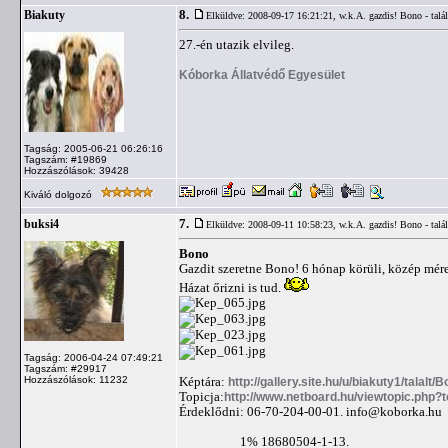
8.
Biakuty
Elküldve: 2008-09-17 16:21:21,
w.k.A. gazdis! Bono - talá
27.-én utazik elvileg.
Kóborka Állatvédő Egyesület
Tagság: 2005-06-21 06:26:16
Tagszám: #19869
Hozzászólások: 39428
Kiváló dolgozó
7.
buksi4
Elküldve: 2008-09-11 10:58:23,
w.k.A. gazdis! Bono - talá
Bono
Gazdit szeretne Bono! 6 hónap körüli, közép mére
Házat őrizni is tud.
Tagság: 2006-04-24 07:49:21
Tagszám: #29917
Hozzászólások: 11232
Képtára:
http://gallery.site.hu/u/biakuty1/talalt/B
Topicja:
http://www.netboard.hu/viewtopic.php
Érdeklődni: 06-70-204-00-01.
info@koborka.hu
1% 18680504-1-13.