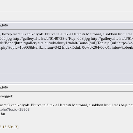
lt,1050
 közép méretű kan kölyök. Elütve találták a Határúti Metrónál, a sokkon kívül más 
_065.jpg http://gallery.site.hu/d/6149738-2/Kep_063.jpg http://gallery.site.hu/d
alalt/Bono/]http://gallery.site.hu/u/biakuty1/talalt/Bono/[/url] Topicja:[url=http:/
.php?topic=15903&[/url];;forum=342 Érdeklődni: 06-70-204-00-01.
info@kobork
lt,1050
öveggel:
éretű kan kölyök. Elütve találták a Határúti Metrónál, a sokkon kívül más baja ne
c.php?topic=15903
.hu
03 15:50:13]