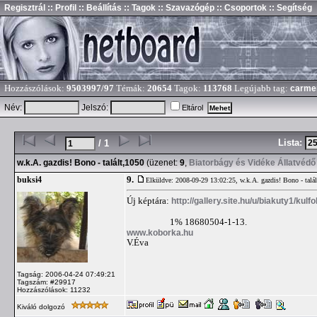
Regisztrál
:: Profil
:: Beállítás
:: Tagok
:: Szavazógép
:: Csoportok
:: Segítség
Hozzászólások:
9503997/97
Témák:
20654
Tagok:
113768
Legújabb tag:
carme
Név:
Jelszó:
Eltárol
Lista:
/ 1
w.k.A. gazdis! Bono - talált,1050
(üzenet:
9
,
Biatorbágy és Vidéke Állatvédő
9.
buksi4
Elküldve: 2008-09-29 13:02:25,
w.k.A. gazdis! Bono - talá
Új képtára:
http://gallery.site.hu/u/biakuty1/kul
1% 18680504-1-13.
www.koborka.hu
V.Éva
Tagság: 2006-04-24 07:49:21
Tagszám: #29917
Hozzászólások: 11232
Kiváló dolgozó