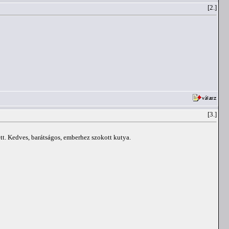
[2.]
[3.]
tt. Kedves, barátságos, emberhez szokott kutya.