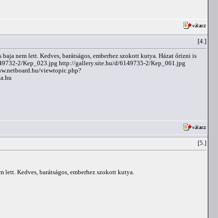
[4.]
baja nem lett. Kedves, barátságos, emberhez szokott kutya. Házat őrizni is
/6149732-2/Kep_023.jpg http://gallery.site.hu/d/6149735-2/Kep_061.jpg
/www.netboard.hu/viewtopic.php?
a.hu
[5.]
m lett. Kedves, barátságos, emberhez szokott kutya.