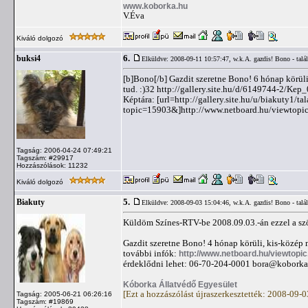
www.koborka.hu
V.Éva
Kiváló dolgozó
6.
buksi4
Elküldve: 2008-09-11 10:57:47,
w.k.A. gazdis! Bono - talá
[b]Bono[/b] Gazdit szeretne Bono! 6 hónap körüli,
tud. :)32 http://gallery.site.hu/d/6149744-2/Kep
Képtára: [url=http://gallery.site.hu/u/biakuty1/t
topic=15903&]http://www.netboard.hu/viewtopic
Tagság: 2006-04-24 07:49:21
Tagszám: #29917
Hozzászólások: 11232
Kiváló dolgozó
5.
Biakuty
Elküldve: 2008-09-03 15:04:46,
w.k.A. gazdis! Bono - talá
Küldöm Színes-RTV-be 2008.09.03.-án ezzel a sz
Gazdit szeretne Bono! 4 hónap körüli, kis-közép m
további infók:
http://www.netboard.hu/viewtopi
érdeklődni lehet: 06-70-204-0001
bora@koborka
Kóborka Állatvédő Egyesület
[Ezt a hozzászólást újraszerkesztették: 2008-09-
Tagság: 2005-06-21 06:26:16
Tagszám: #19869