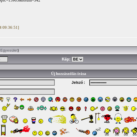
?topic=15903&forum=342
14 09:36:51]
 Egyesület
)
Kép:
Új hozzászólás írása
Jelszó :