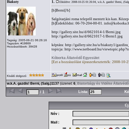
1.
Biakuty
Elküldve: 2008-10-25 01:26:04,
w.k.A. gazdis! Berni, (Sal
[b]Berni[/b]
Salgótarjáni roma telepről mentett kis kan. Közep
[b]Érdeklődni: 06-70-204-00-01.
info@koborka.
http://gallery.site.hu/d/6621014-1/Berni.jpg
http://gallery.site.hu/d/6621017-1/Berni1.jpg
Tagság: 2005-06-21 06:26:16
Tagszám: #19869
képtára: http://gallery.site.hu/u/biakuty1/gazdira
Hozzászólások: 39428
topicja: http://www.netboard.hu/viewtopic.php?
Kóborka Állatvédő Egyesület
[Ezt a hozzászólást újraszerkesztették: 2008-10-
Kiváló dolgozó
w.k.A. gazdis! Berni, (Salg.)1137
(üzenet:
6
,
Biatorbágy és Vidéke Állatvédő
Lista:
Ké
/ 1
Új
Név :
Mail :