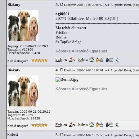
5.
Biakuty
Elküldve: 2008-12-08 20:03:55,
w.k.A. gazdis! Berni, (Sal
agi0001
20771. Elküldve: Ma, 20:09:30 [19.]
-------------------------------------------------------------------
Ma tehát elutazott
Fricike
Bernie
és Tapika drága
Tagság: 2005-06-21 06:26:16
Tagszám: #19869
Kóborka Állatvédő Egyesület
Hozzászólások: 39428
Kiváló dolgozó
4.
Biakuty
Elküldve: 2008-12-08 19:08:01,
w.k.A. gazdis! Berni, (Sal
Kóborka Állatvédő Egyesület
Tagság: 2005-06-21 06:26:16
Tagszám: #19869
Hozzászólások: 39428
Kiváló dolgozó
3.
buksi4
Elküldve: 2008-11-07 10:22:53,
w.k.A. gazdis! Berni, (Sal