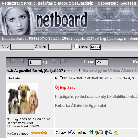
Regisztrál
:: Profil
:: Beállítás
:: Tagok
:: Szavazógép
:: Csoportok
:: Segítség
Hozzászólások:
9503857/5
Témák:
20602
Tagok:
113763
Legújabb tag:
minhng
Név:
Jelszó:
Eltárol
Lista:
Ké
/ 1
w.k.A. gazdis! Berni, (Salg.)1137
(üzenet:
6
,
Biatorbágy és Vidéke Állatvédő
6.
Biakuty
Elküldve: 2008-12-08 20:08:26,
w.k.A. gazdis! Berni, (Sal
Új képtára:
http://gallery.site.hu/u/biakuty1/kulfold/koborka
Kóborka Állatvédő Egyesület
Tagság: 2005-06-21 06:26:16
Tagszám: #19869
Hozzászólások: 39428
Kiváló dolgozó