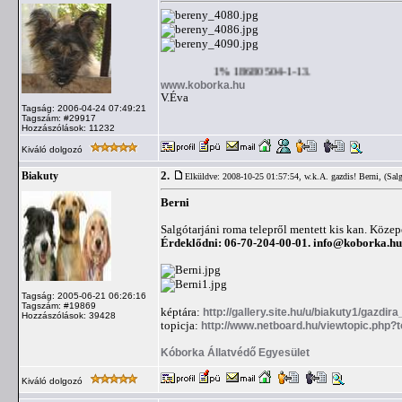
1% 18680504-1-13.
www.koborka.hu
V.Éva
Tagság: 2006-04-24 07:49:21
Tagszám: #29917
Hozzászólások: 11232
Kiváló dolgozó
2.
Biakuty
Elküldve: 2008-10-25 01:57:54,
w.k.A. gazdis! Berni, (Sal
Berni
Salgótarjáni roma telepről mentett kis kan. Közep
Érdeklődni: 06-70-204-00-01.
info@koborka.hu
Tagság: 2005-06-21 06:26:16
Tagszám: #19869
képtára:
http://gallery.site.hu/u/biakuty1/gazdira
Hozzászólások: 39428
topicja:
http://www.netboard.hu/viewtopic.php?
Kóborka Állatvédő Egyesület
Kiváló dolgozó