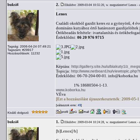
2.
buksi4
Elküldve: 2009-03-04 10:55:20,
w. megszüntetve! Lenox - 
Lenox
Családi okokból gazdit keres ez a gyönyörű, 4 év
domináns kutyához értő határozott gazdijelöltek 
Örökbeadás feltétele: ivartalanítás és örökbefogad
Érdeklődni:
06 20 976 9715
Tagság: 2006-04-24 07:49:21
Tagszám: #29917
Hozzászólások: 11232
Képtára:
http://gallery.site.hu/u/biakuty1/z_me
Topicja:
http://www.netboard.hu/viewtopic.php
Érdeklődni: 06-70-204-00-01.
info@koborka.hu
1% 18680504-1-13.
www.koborka.hu
V.Éva
[Ezt a hozzászólást újraszerkesztették: 2009-05-
[válaszok erre:
]
#3
Kiváló dolgozó
1.
buksi4
Elküldve: 2009-03-04 10:24:28,
w. megszüntetve! Lenox - 
[b]Lenox[/b]