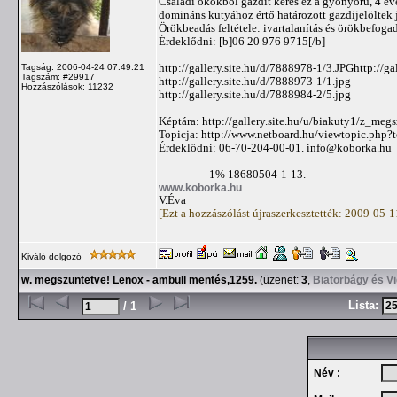
Családi okokból gazdit keres ez a gyönyörű, 4 év
domináns kutyához értő határozott gazdijelöltek 
Örökbeadás feltétele: ivartalanítás és örökbefogad
Érdeklődni: [b]06 20 976 9715[/b]
http://gallery.site.hu/d/7888978-1/3.JPGhttp://ga
Tagság: 2006-04-24 07:49:21
Tagszám: #29917
http://gallery.site.hu/d/7888973-1/1.jpg
Hozzászólások: 11232
http://gallery.site.hu/d/7888984-2/5.jpg
Képtára: http://gallery.site.hu/u/biakuty1/z_me
Topicja: http://www.netboard.hu/viewtopic.php
Érdeklődni: 06-70-204-00-01.
info@koborka.hu
1% 18680504-1-13.
www.koborka.hu
V.Éva
[Ezt a hozzászólást újraszerkesztették: 2009-05-
Kiváló dolgozó
w. megszüntetve! Lenox - ambull mentés,1259.
(üzenet:
3
,
Biatorbágy és V
Lista:
/ 1
Név :