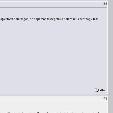
[2.]
pvetően barátságos, de hajlamos feszegetni a határokat, ezért nagy testű,
[3.]