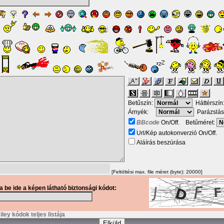
Betűszín:
Háttérszín
Árnyék:
Parázslás
BBcode
On/Off. Betűméret:
Url/Kép autokonverzió On/Off.
Aláírás beszúrása
[Feltöltési max. file méret (byte): 20000]
ja be ide a képen látható biztonsági kódot:
ley kódok teljes listája