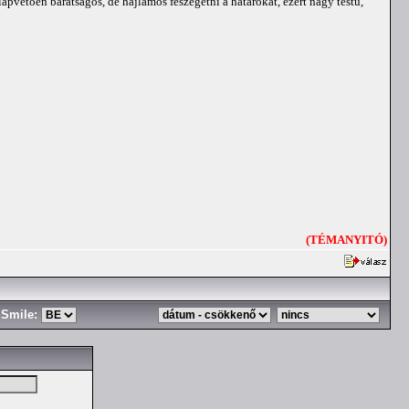
pvetően barátságos, de hajlamos feszegetni a határokat, ezért nagy testű,
(TÉMANYITÓ)
Smile: