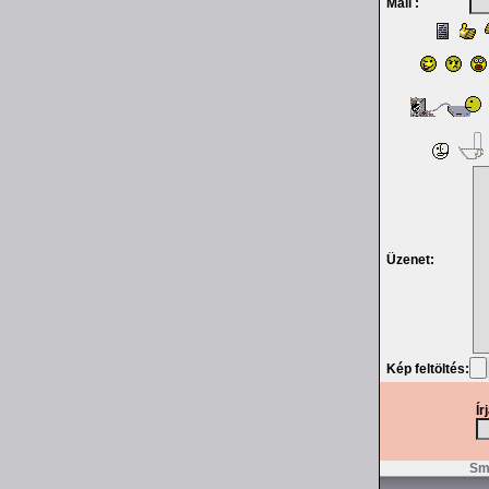
Mail :
Üzenet:
Kép feltöltés:
Ír
Smi