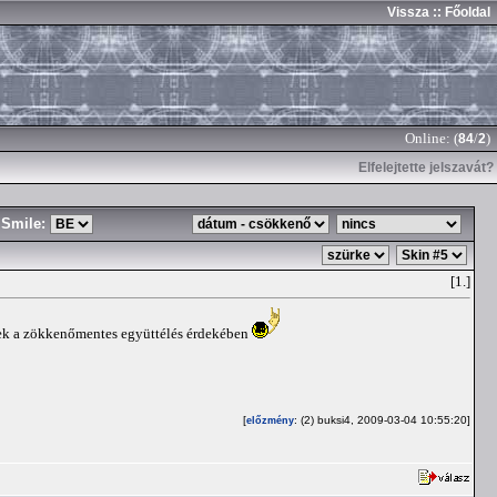
Vissza
:: Főoldal
Online: (
/
)
84
2
Elfelejtette jelszavát?
Smile:
[1.]
nek a zökkenőmentes együttélés érdekében
[
: (2) buksi4, 2009-03-04 10:55:20]
előzmény