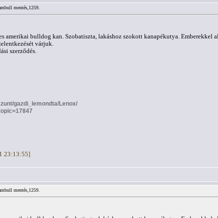
ambull mentés,1259.
es amerikai bulldog kan. Szobatiszta, lakáshoz szokott kanapékutya. Emberekkel ala
jelentkezését várjuk.
ási szerződés.
gszunt/gazdi_lemondta/Lenox/
?topic=17847
11 23:13:55]
ambull mentés,1259.