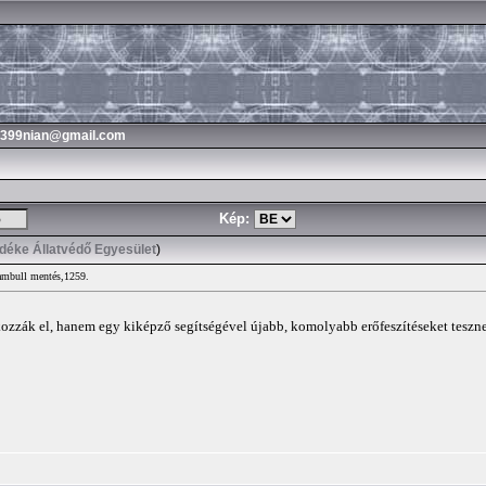
3399nian@gmail.com
Kép:
idéke Állatvédő Egyesület
)
ambull mentés,1259.
ozzák el, hanem egy kiképző segítségével újabb, komolyabb erőfeszítéseket tesz