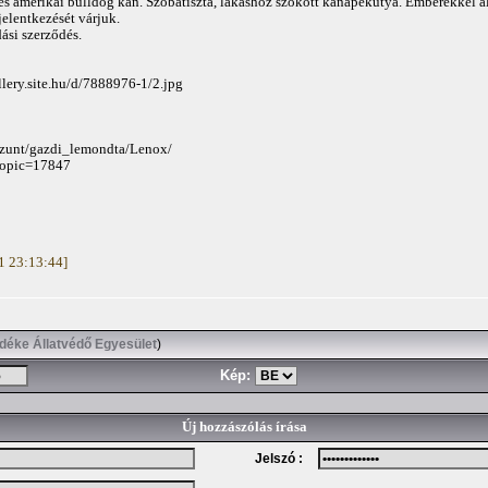
es amerikai bulldog kan. Szobatiszta, lakáshoz szokott kanapékutya. Emberekkel ala
jelentkezését várjuk.
ási szerződés.
llery.site.hu/d/7888976-1/2.jpg
gszunt/gazdi_lemondta/Lenox/
?topic=17847
11 23:13:44]
idéke Állatvédő Egyesület
)
Kép:
Új hozzászólás írása
Jelszó :