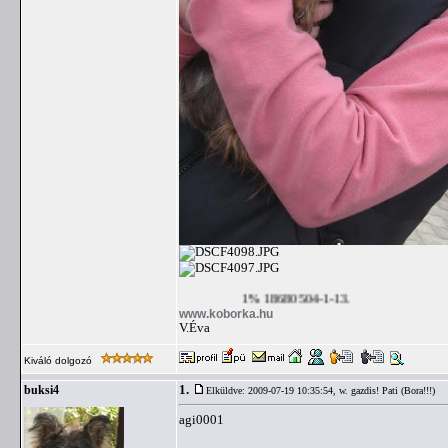
1% 18680504-1-13.
www.koborka.hu
V.Éva
Kiváló dolgozó
1.
buksi4
Elküldve: 2009-07-19 10:35:54,
w. gazdis! Pati (Bora!!!)
agi0001