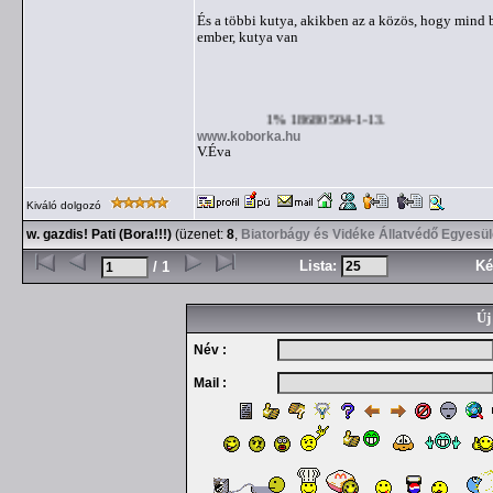
És a többi kutya, akikben az a közös, hogy mind 
ember, kutya van
1% 18680504-1-13.
www.koborka.hu
V.Éva
Kiváló dolgozó
w. gazdis! Pati (Bora!!!)
(üzenet:
8
,
Biatorbágy és Vidéke Állatvédő Egyesül
Lista:
Ké
/ 1
Új
Név :
Mail :