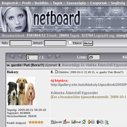
Regisztrál
:: Profil
:: Beállítás
:: Tagok
:: Szavazógép
:: Csoportok
:: Segítség
Hozzászólások:
9503864/12
Témák:
20604
Tagok:
113764
Legújabb tag:
xiang
Név:
Jelszó:
Eltárol
Lista:
Ké
/ 1
w. gazdis! Pati (Bora!!!)
(üzenet:
8
,
Biatorbágy és Vidéke Állatvédő Egyesül
8.
Biakuty
Elküldve: 2009-10-11 22:49:15,
w. gazdis! Pati (Bora!!!)
új képtára:
http://gallery.site.hu/u/biakuty1/gazdisok/2009/P
Kóborka Állatvédő Egyesület
[Ezt a hozzászólást újraszerkesztették: 2009-10-
Tagság: 2005-06-21 06:26:16
Tagszám: #19869
Hozzászólások: 39428
Kiváló dolgozó