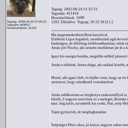
Tagság: 2005-08-24 15:55:53
Tagszám: #21419
Hozzászólások: 1699
1293. Elküldve: Tegnap, 19:52:36 [11.]
Tagság: 2006-04-24 07:49:21
Tagszám: #29917
Hozzászólások: 11232
-------------------------------------------------------------------
Ma megismerkedtem Bora kutyáival
Elsőként Lujza fogadott, zsemleszínű agár keverék
barátságos, de állítólag örökbeadhatatlan, tehát n
Aztán jött Flocky, aki szintén önellátóan jár át a
Igazi kis energia bomba, megállás nélkül játszott 
Aztán a többiek, Jenna drága, aki sokkal kisebb,
Monti, aki igazi öleb, és fejébe vette, hogy az é
szerencse, hogy mindkettő ivartalanított
Aztán találkoztam az öregkutya szakosztállyal is,
hűsölt, ő nagyon nem bírta ez a meleget, Boriska 
max. kég kilós, nyomérék kis yorki, Pati, szép Hel
Tupír gyönyörű, de megfoghatatlan
Szépséges Péter, okos, jó kutya, nagyon sokat tanu