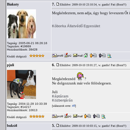
7.
Biakuty
Elküldve: 2009-10-10 23:10:54,
w. gazdis! Pati (Bora!!!)
Megkérdeztem, nem adja, úgy hogy leveszem Őt i
Kóborka Állatvédő Egyesület
Tagság: 2005-06-21 06:26:16
Tagszám: #19869
Hozzászólások: 39428
Kiváló dolgozó
6.
pjuli
Elküldve: 2009-10-10 19:01:27,
w. gazdis! Pati (Bora!!!)
Megkérdeznéd
?
Ne dolgozzunk már vele fölöslegesen.
Juli
Képtáram
Közbenjárás
Tagság: 2004-11-28 10:33:39
[válaszok erre:
]
#7
Tagszám: #14217
Hozzászólások: 10613
Kiváló dolgozó
5.
buksi4
Elküldve: 2009-10-10 10:03:15,
w. gazdis! Pati (Bora!!!)