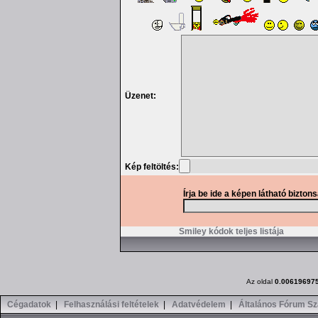
Üzenet:
Kép feltöltés:
Írja be ide a képen látható bizton
Smiley kódok teljes listája
Az oldal
0.00619697
Cégadatok
|
Felhasználási feltételek
|
Adatvédelem
|
Általános Fórum Sz