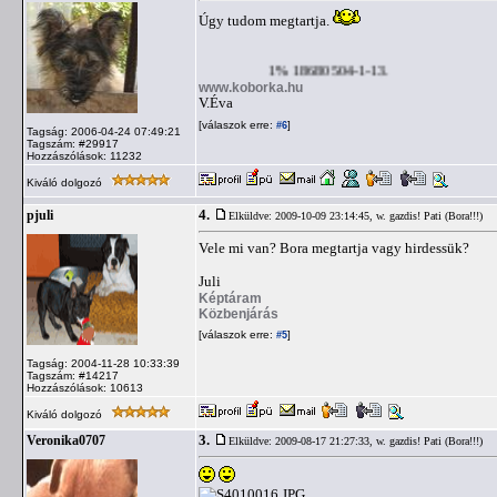
Úgy tudom megtartja.
1% 18680504-1-13.
www.koborka.hu
V.Éva
[válaszok erre:
]
#6
Tagság: 2006-04-24 07:49:21
Tagszám: #29917
Hozzászólások: 11232
Kiváló dolgozó
4.
pjuli
Elküldve: 2009-10-09 23:14:45,
w. gazdis! Pati (Bora!!!)
Vele mi van? Bora megtartja vagy hirdessük?
Juli
Képtáram
Közbenjárás
[válaszok erre:
]
#5
Tagság: 2004-11-28 10:33:39
Tagszám: #14217
Hozzászólások: 10613
Kiváló dolgozó
3.
Veronika0707
Elküldve: 2009-08-17 21:27:33,
w. gazdis! Pati (Bora!!!)