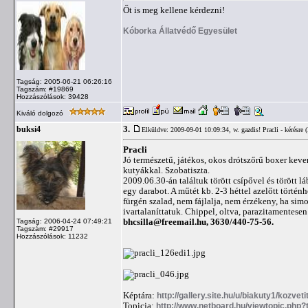
Őt is meg kellene kérdezni!
Kóborka Állatvédő Egyesület
Tagság: 2005-06-21 06:26:16
Tagszám: #19869
Hozzászólások: 39428
Kiváló dolgozó
3.
buksi4
Elküldve: 2009-09-01 10:09:34,
w. gazdis! Pracli - kérésre
Pracli
Jó természetű, játékos, okos drótszőrű boxer kev
kutyákkal. Szobatiszta.
2009.06.30-án találtuk törött csípővel és törött l
egy darabot. A műtét kb. 2-3 héttel azelőtt történhe
fürgén szalad, nem fájlalja, nem érzékeny, ha sim
ivartalaníttatuk. Chippel, oltva, parazitamentesen
bhcsilla@freemail.hu
, 3630/440-75-56.
Tagság: 2006-04-24 07:49:21
Tagszám: #29917
Hozzászólások: 11232
Képtára:
http://gallery.site.hu/u/biakuty1/kozveti
Topicja:
http://www.netboard.hu/viewtopic.php