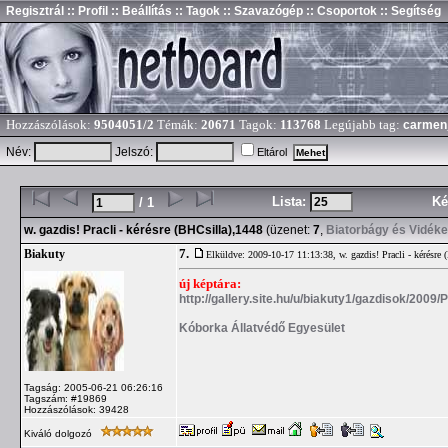
Regisztrál
:: Profil
:: Beállítás
:: Tagok
:: Szavazógép
:: Csoportok
:: Segítség
Hozzászólások:
9504051/2
Témák:
20671
Tagok:
113768
Legújabb tag:
carmen
Név:
Jelszó:
Eltárol
Lista:
Ké
/ 1
w. gazdis! Pracli - kérésre (BHCsilla),1448
(üzenet:
7
,
Biatorbágy és Vidéke
7.
Biakuty
Elküldve: 2009-10-17 11:13:38,
w. gazdis! Pracli - kérésre
új képtára:
http://gallery.site.hu/u/biakuty1/gazdisok/2009/P
Kóborka Állatvédő Egyesület
Tagság: 2005-06-21 06:26:16
Tagszám: #19869
Hozzászólások: 39428
Kiváló dolgozó