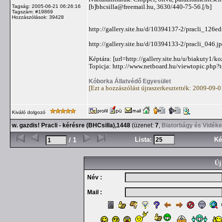
[b]
bhcsilla@freemail.hu
, 3630/440-75-56.[/b]
Tagság: 2005-06-21 06:26:16
Tagszám: #19869
Hozzászólások: 39428
http://gallery.site.hu/d/10394137-2/pracli_126ed
http://gallery.site.hu/d/10394133-2/pracli_046.j
Képtára: [url=http://gallery.site.hu/u/biakuty1/koz
Topicja: http://www.netboard.hu/viewtopic.php
Kóborka Állatvédő Egyesület
[Ezt a hozzászólást újraszerkesztették: 2009-09-
Kiváló dolgozó
w. gazdis! Pracli - kérésre (BHCsilla),1448
(üzenet:
7
,
Biatorbágy és Vidéke
Lista:
Ké
/ 1
Új
Név :
Mail :