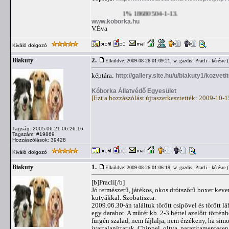
1% 18680504-1-13.
www.koborka.hu
V.Éva
Kiváló dolgozó
2.
Biakuty
Elküldve: 2009-08-26 01:09:21,
w. gazdis! Pracli - kérésre
képtára:
http://gallery.site.hu/u/biakuty1/kozvetit
Kóborka Állatvédő Egyesület
[Ezt a hozzászólást újraszerkesztették: 2009-10-
Tagság: 2005-06-21 06:26:16
Tagszám: #19869
Hozzászólások: 39428
Kiváló dolgozó
1.
Biakuty
Elküldve: 2009-08-26 01:06:19,
w. gazdis! Pracli - kérésre
[b]Pracli[/b]
Jó természetű, játékos, okos drótszőrű boxer kev
kutyákkal. Szobatiszta.
2009.06.30-án találtuk törött csípővel és törött l
egy darabot. A műtét kb. 2-3 héttel azelőtt történhe
fürgén szalad, nem fájlalja, nem érzékeny, ha sim
ivartalaníttatuk. Chippel, oltva, parazitamentesen