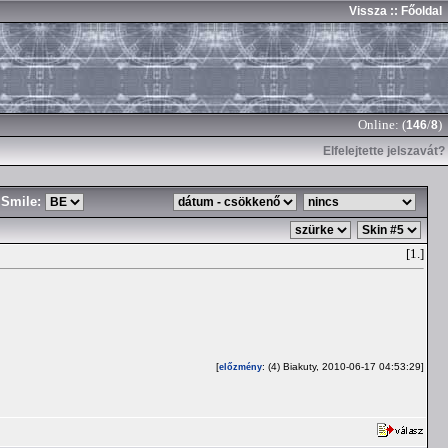
Vissza
:: Főoldal
Online: (
/
)
146
8
Elfelejtette jelszavát?
Smile:
[1.]
[
: (4) Biakuty, 2010-06-17 04:53:29]
előzmény