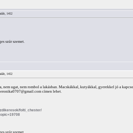
alált, 1452
es szúr szemet.
alált, 1452
ta, nem ugat, nem rombol a lakásban. Macskákkal, kutyákkal, gyerekkel jó a kapcs
veronika0707@gmail.com
címen lehet.
azdikeresok/folti_chester/
?topic=19708
es szúr szemet.