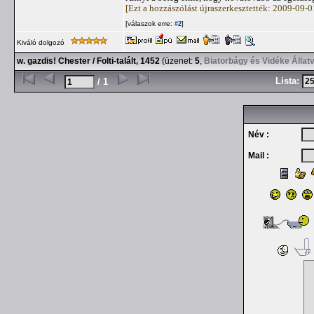
[Ezt a hozzászólást újraszerkesztették: 2009-09-
[válaszok erre:
]
#2
Kiváló dolgozó
w. gazdis! Chester / Folti-talált, 1452
(üzenet:
5
,
Biatorbágy és Vidéke Állat
Lista:
/ 1
Név :
Mail :