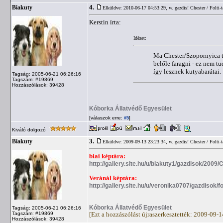
4.
Biakuty
Elküldve: 2010-06-17 04:53:29,
w. gazdis! Chester / Folti-t
Kerstin írta:
Idézet:
Ma Chester/Szopornyica ta
belőle faragni - ez nem tu
így lesznek kutyabarátai.
Tagság: 2005-06-21 06:26:16
Tagszám: #19869
Hozzászólások: 39428
Kóborka Állatvédő Egyesület
[válaszok erre:
]
#5
Kiváló dolgozó
3.
Biakuty
Elküldve: 2009-09-13 23:23:34,
w. gazdis! Chester / Folti-t
biai képtára:
http://gallery.site.hu/u/biakuty1/gazdisok/2009/
Veránál képtára:
http://gallery.site.hu/u/veronika0707/gazdisok/fo
Kóborka Állatvédő Egyesület
Tagság: 2005-06-21 06:26:16
Tagszám: #19869
[Ezt a hozzászólást újraszerkesztették: 2009-09-
Hozzászólások: 39428