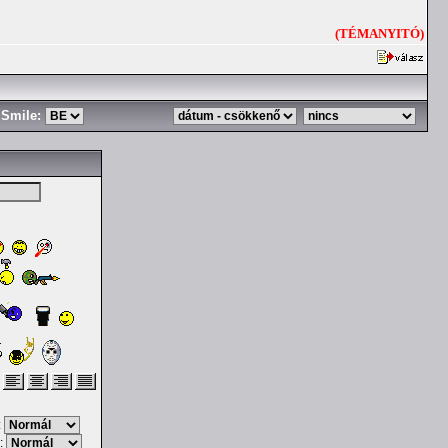
(TÉMANYITÓ)
Smile:
:
: