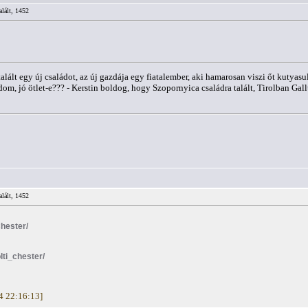
alált, 1452
lált egy új családot, az új gazdája egy fiatalember, aki hamarosan viszi őt kutyas
dom, jó ötlet-e??? - Kerstin boldog, hogy Szopornyica családra talált, Tirolban Gall
alált, 1452
Chester/
lti_chester/
14 22:16:13]