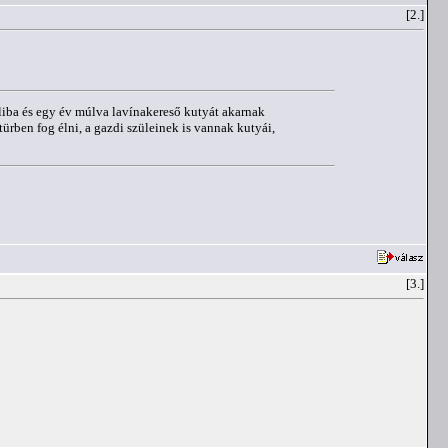
[2.]
uliba és egy év múlva lavínakereső kutyát akarnak
türben fog élni, a gazdi szüleinek is vannak kutyái,
[3.]