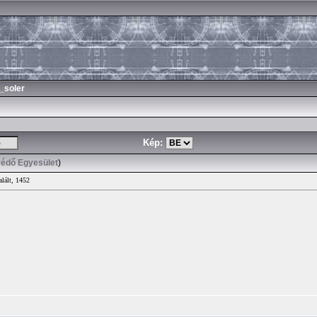
_soler
Kép:
védő Egyesület
)
alált, 1452