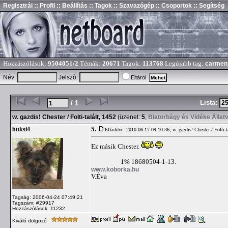
Regisztrál
:: Profil
:: Beállítás
:: Tagok
:: Szavazógép
:: Csoportok
:: Segítség
Hozzászólások:
9504051/2
Témák:
20671
Tagok:
113768
Legújabb tag:
carmen
Név:
Jelszó:
Eltárol
Lista:
/ 1
w. gazdis! Chester / Folti-talált, 1452
(üzenet:
5
,
Biatorbágy és Vidéke Állat
5.
buksi4
Elküldve: 2010-06-17 09:10:36,
w. gazdis! Chester / Folti-t
Ez másik Chester.
1% 18680504-1-13.
www.koborka.hu
V.Éva
Tagság: 2006-04-24 07:49:21
Tagszám: #29917
Hozzászólások: 11232
Kiváló dolgozó