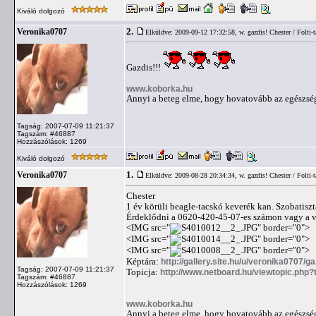
Kiváló dolgozó
2.
Veronika0707
Elküldve: 2009-09-12 17:32:58,
w. gazdis! Chester / Folti-t
Gazdis!!!
www.koborka.hu
Annyi a beteg elme, hogy hovatovább az egészség
Tagság: 2007-07-09 11:21:37
Tagszám: #46887
Hozzászólások: 1269
Kiváló dolgozó
1.
Veronika0707
Elküldve: 2009-08-28 20:34:34,
w. gazdis! Chester / Folti-t
Chester
1 év körüli beagle-tacskó keverék kan. Szobatisz
Érdeklődni a 0620-420-45-07-es számon vagy a
<IMG src="
" border="0">
<IMG src="
" border="0">
<IMG src="
" border="0">
Képtára:
http://gallery.site.hu/u/veronika0707/g
Tagság: 2007-07-09 11:21:37
Topicja:
http://www.netboard.hu/viewtopic.php
Tagszám: #46887
Hozzászólások: 1269
www.koborka.hu
Annyi a beteg elme, hogy hovatovább az egészség