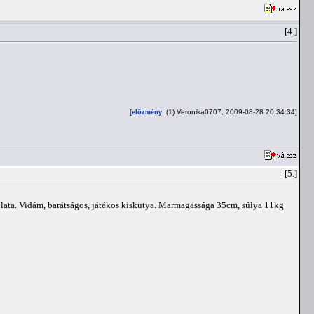
[4.]
[
: (1) Veronika0707, 2009-08-28 20:34:34]
előzmény
[5.]
olata. Vidám, barátságos, játékos kiskutya. Marmagassága 35cm, súlya 11kg