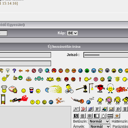
01 15:14:16]
védő Egyesület
)
Kép:
Új hozzászólás írása
Jelszó :
Betűszín:
Háttérszín
Árnyék:
Parázslás