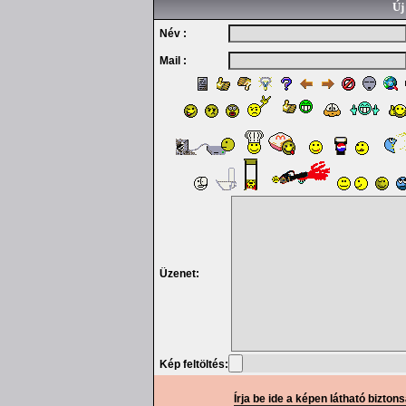
Új
Név :
Mail :
Üzenet:
Kép feltöltés:
Írja be ide a képen látható bizton