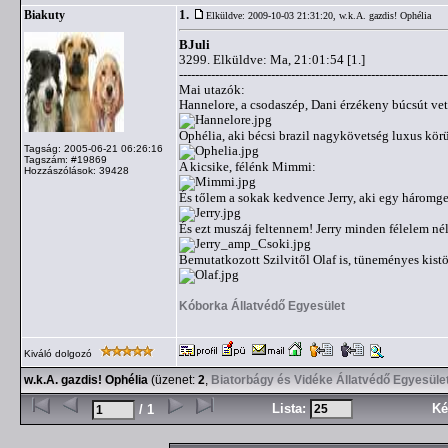
1.
Biakuty
Elküldve: 2009-10-03 21:31:20,
w.k.A. gazdis! Ophélia
BJuli
3299. Elküldve: Ma, 21:01:54 [1.]
-------------------------------------------------------------------
Mai utazók:
Hannelore, a csodaszép, Dani érzékeny búcsút vett
Ophélia, aki bécsi brazil nagykövetség luxus kör
Tagság: 2005-06-21 06:26:16
Tagszám: #19869
A kicsike, félénk Mimmi:
Hozzászólások: 39428
És tőlem a sokak kedvence Jerry, aki egy háromge
És ezt muszáj feltennem! Jerry minden félelem né
Bemutatkozott Szilvitől Olaf is, tüneményes kist
Kóborka Állatvédő Egyesület
Kiváló dolgozó
w.k.A. gazdis! Ophélia
(üzenet:
2
,
Biatorbágy és Vidéke Állatvédő Egyesüle
Lista:
Ké
/ 1