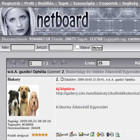
Regisztrál
:: Profil
:: Beállítás
:: Tagok
:: Szavazógép
:: Csoportok
:: Segítség
Hozzászólások:
9504067/18
Témák:
20675
Tagok:
113768
Legújabb tag:
carme
Név:
Jelszó:
Eltárol
Lista:
Ké
/ 1
w.k.A. gazdis! Ophélia
(üzenet:
2
,
Biatorbágy és Vidéke Állatvédő Egyesüle
2.
Biakuty
Elküldve: 2009-10-03 21:59:41,
w.k.A. gazdis! Ophélia
új képtára:
http://gallery.site.hu/u/biakuty1/kulfold/koborka
Kóborka Állatvédő Egyesület
Tagság: 2005-06-21 06:26:16
Tagszám: #19869
Hozzászólások: 39428
Kiváló dolgozó