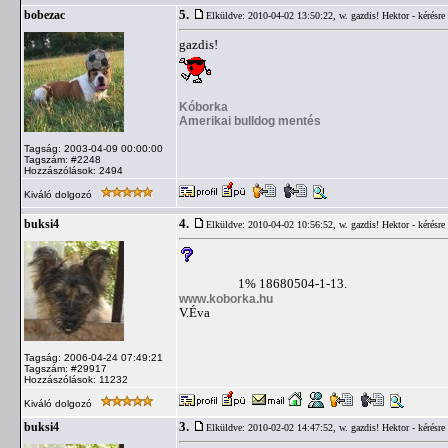
5.
bobezac
Elküldve: 2010-04-02 13:50:22,
w. gazdis! Hektor - kérésre 
gazdis!
Kóborka
Amerikai bulldog mentés
Tagság: 2003-04-09 00:00:00
Tagszám: #2248
Hozzászólások: 2494
Kiváló dolgozó
4.
buksi4
Elküldve: 2010-04-02 10:56:52,
w. gazdis! Hektor - kérésre 
1% 18680504-1-13.
www.koborka.hu
V.Éva
Tagság: 2006-04-24 07:49:21
Tagszám: #29917
Hozzászólások: 11232
Kiváló dolgozó
3.
buksi4
Elküldve: 2010-02-02 14:47:52,
w. gazdis! Hektor - kérésre 