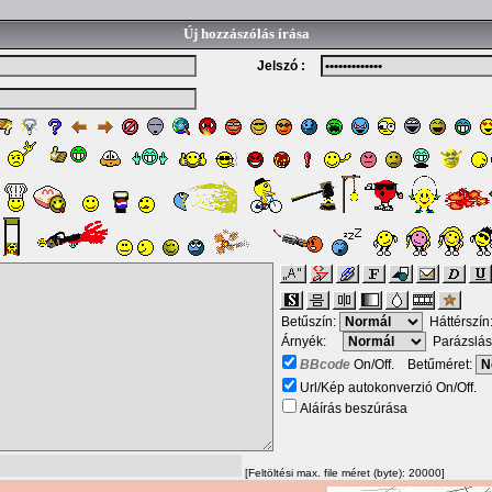
Új hozzászólás írása
Jelszó :
Betűszín:
Háttérszín
Árnyék:
Parázslás
BBcode
On/Off. Betűméret:
Url/Kép autokonverzió On/Off.
Aláírás beszúrása
[Feltöltési max. file méret (byte): 20000]