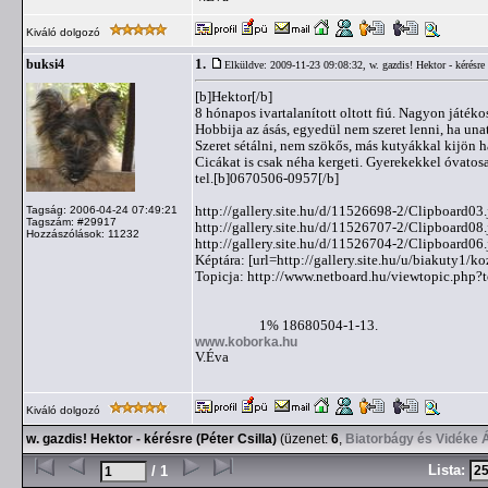
Kiváló dolgozó
1.
buksi4
Elküldve: 2009-11-23 09:08:32,
w. gazdis! Hektor - kérésre 
[b]Hektor[/b]
8 hónapos ivartalanított oltott fiú. Nagyon játéko
Hobbija az ásás, egyedül nem szeret lenni, ha una
Szeret sétálni, nem szökős, más kutyákkal kijön 
Cicákat is csak néha kergeti. Gyerekekkel óvatosa
tel.[b]0670506-0957[/b]
http://gallery.site.hu/d/11526698-2/Clipboard03
Tagság: 2006-04-24 07:49:21
Tagszám: #29917
http://gallery.site.hu/d/11526707-2/Clipboard08
Hozzászólások: 11232
http://gallery.site.hu/d/11526704-2/Clipboard06
Képtára: [url=http://gallery.site.hu/u/biakuty1/ko
Topicja: http://www.netboard.hu/viewtopic.ph
1% 18680504-1-13.
www.koborka.hu
V.Éva
Kiváló dolgozó
w. gazdis! Hektor - kérésre (Péter Csilla)
(üzenet:
6
,
Biatorbágy és Vidéke 
Lista:
/ 1