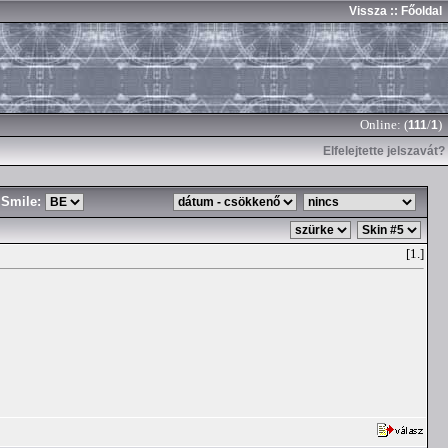
Vissza
:: Főoldal
Online: (
/
)
111
1
Elfelejtette jelszavát?
Smile:
[1.]