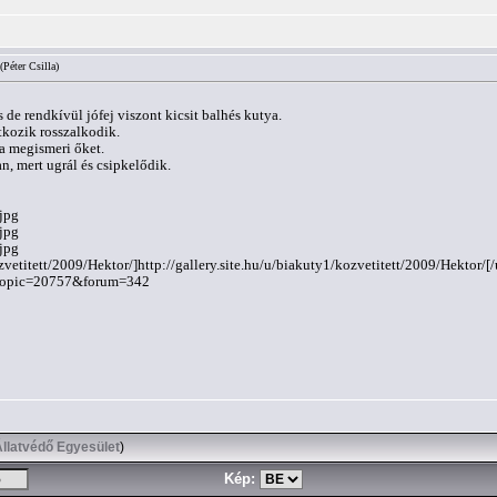
(Péter Csilla)
s de rendkívül jófej viszont kicsit balhés kutya.
tkozik rosszalkodik.
ha megismeri őket.
n, mert ugrál és csipkelődik.
.jpg
.jpg
.jpg
zvetitett/2009/Hektor/]http://gallery.site.hu/u/biakuty1/kozvetitett/2009/Hektor/[/
p?topic=20757&forum=342
Állatvédő Egyesület
)
Kép: