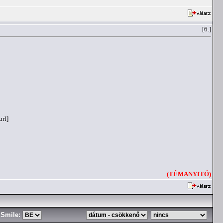
[6.]
url]
(TÉMANYITÓ)
Smile: