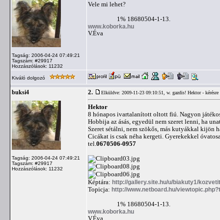
Vele mi lehet?
1% 18680504-1-13.
www.koborka.hu
V.Éva
Tagság: 2006-04-24 07:49:21
Tagszám: #29917
Hozzászólások: 11232
Kiváló dolgozó
2.
buksi4
Elküldve: 2009-11-23 09:10:51,
w. gazdis! Hektor - kérésre 
Hektor
8 hónapos ivartalanított oltott fiú. Nagyon játéko
Hobbija az ásás, egyedül nem szeret lenni, ha una
Szeret sétálni, nem szökős, más kutyákkal kijön 
Cicákat is csak néha kergeti. Gyerekekkel óvatosa
tel.
0670506-0957
Tagság: 2006-04-24 07:49:21
Tagszám: #29917
Hozzászólások: 11232
Képtára:
http://gallery.site.hu/u/biakuty1/kozvet
Topicja:
http://www.netboard.hu/viewtopic.php
1% 18680504-1-13.
www.koborka.hu
V.Éva