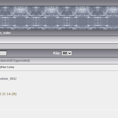
n_soler
Kép:
Állatvédő Egyesület
)
(Péter Csilla)
/Hektor_001/
02 21:14:28]