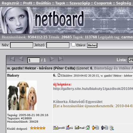
Regisztrál
:: Profil
:: Beállítás
:: Tagok
:: Szavazógép
:: Csoportok
:: Segítség
Hozzászólások:
9504112/25
Témák:
20685
Tagok:
113768
Legújabb tag:
carme
Név:
Jelszó:
Eltárol
Lista:
/ 1
w. gazdis! Hektor - kérésre (Péter Csilla)
(üzenet:
6
,
Biatorbágy és Vidéke 
6.
Biakuty
Elküldve: 2010-04-02 20:20:15,
w. gazdis! Hektor - kérésre 
új képtára:
http://gallery.site.hu/u/biakuty1/gazdisok/2010
Kóborka Állatvédő Egyesület
[Ezt a hozzászólást újraszerkesztették: 2010-04-
Tagság: 2005-06-21 06:26:16
Tagszám: #19869
Hozzászólások: 39428
Kiváló dolgozó