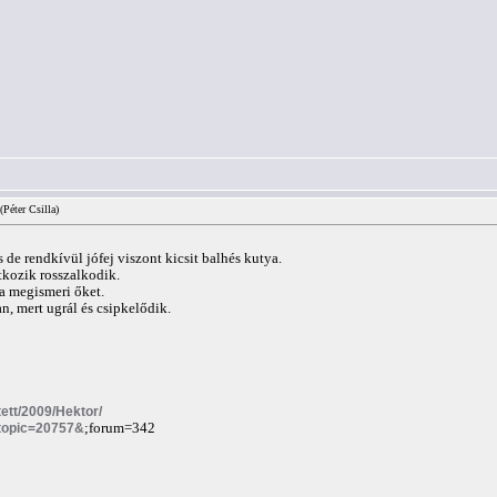
(Péter Csilla)
s de rendkívül jófej viszont kicsit balhés kutya.
tkozik rosszalkodik.
ha megismeri őket.
n, mert ugrál és csipkelődik.
itett/2009/Hektor/
?topic=20757&
;forum=342