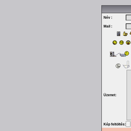
Név :
Mail :
Üzenet:
Kép feltöltés: