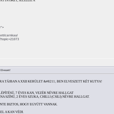
TTA ŐKET, JELEZZE A
0">
zett/carnkau/
p?topic=21073
 Elveszett!
 ÓRA TÁJBAN A XXII KERÜLET &#8211; BEN ELVESZETT KÉT KUTYA!
ÉPÍTÉSÜ, 7 ÉVES KAN, VEZÉR NÉVRE HALLGAT
 SZÍNÜ, 2 ÉVES SZUKA, CHILLI (CSILI) NÉVRE HALLGAT.
NTE BIZTOS, HOGY EGYÜTT VANNAK.
EL A KAN VÉDI.