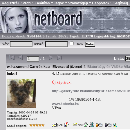
Regisztrál
:: Profil
:: Beállítás
:: Tagok
:: Szavazógép
:: Csoportok
:: Segítség
Hozzászólások:
9504144/6
Témák:
20695
Tagok:
113770
Legújabb tag:
mostbe
Név:
Jelszó:
Eltárol
Lista:
/ 1
w. hazament! Carn és kau - Elveszett!
(üzenet:
4
,
Biatorbágy és Vidéke Áll
4.
buksi4
Elküldve: 2010-01-12 14:58:33,
w. hazament! Carn és kau -
Új képtáruk:
http://gallery.site.hu/u/biakuty1/Hazament/2010
1% 18680504-1-13.
www.koborka.hu
V.Éva
Tagság: 2006-04-24 07:49:21
Tagszám: #29917
Hozzászólások: 11232
Kiváló dolgozó