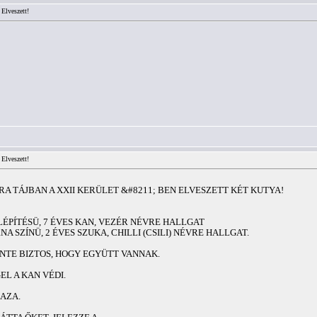
 Elveszett!
 Elveszett!
 ÓRA TÁJBAN A XXII KERÜLET &#8211; BEN ELVESZETT KÉT KUTYA!
ÉPÍTÉSÜ, 7 ÉVES KAN, VEZÉR NÉVRE HALLGAT
 SZÍNÜ, 2 ÉVES SZUKA, CHILLI (CSILI) NÉVRE HALLGAT.
NTE BIZTOS, HOGY EGYÜTT VANNAK.
EL A KAN VÉDI.
AZA.