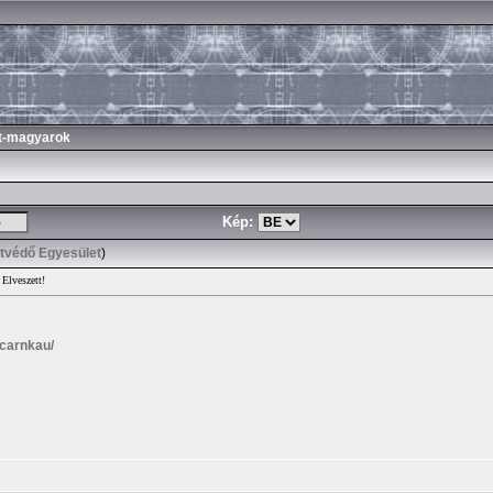
t-magyarok
Kép:
atvédő Egyesület
)
 Elveszett!
/carnkau/