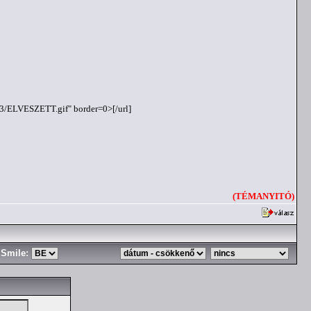
0-3/ELVESZETT.gif" border=0>[/url]
(TÉMANYITÓ)
Smile: