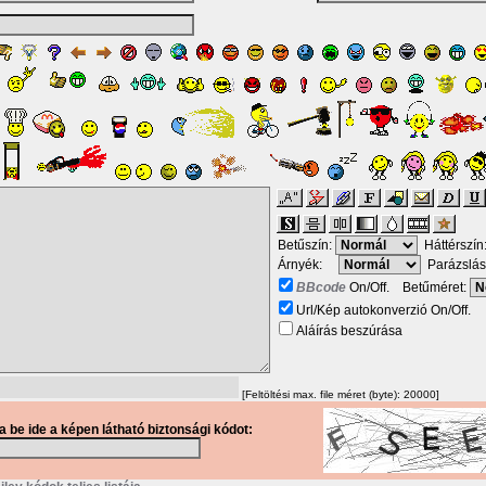
Betűszín:
Háttérszín
Árnyék:
Parázslás
BBcode
On/Off. Betűméret:
Url/Kép autokonverzió On/Off.
Aláírás beszúrása
[Feltöltési max. file méret (byte): 20000]
ja be ide a képen látható biztonsági kódot: