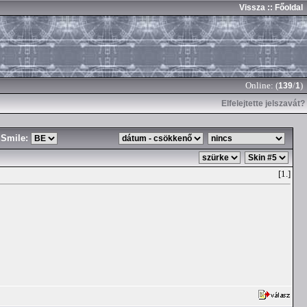
Vissza
:: Főoldal
Online: (
/
)
139
1
Elfelejtette jelszavát?
Smile:
[1.]