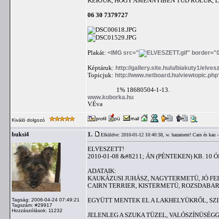
KÉRJÜK, HOGY AMENNYIBEN TUD RÓLUK, LÁ
06 30 7379727
Plakát:
<IMG src="
" border="
Képtáruk:
http://gallery.site.hu/u/biakuty1/elves
Topicjuk:
http://www.netboard.hu/viewtopic.ph
1% 18680504-1-13.
www.koborka.hu
V.Éva
Kiváló dolgozó
1.
buksi4
Elküldve: 2010-01-12 10:40:38,
w. hazament! Carn és kau -
ELVESZETT!
2010-01-08 &#8211; ÁN (PÉNTEKEN) KB. 10
ADATAIK:
KAUKÁZUSI JUHÁSZ, NAGYTERMETÜ, JÓ FEL
CAIRN TERRIER, KISTERMETÜ, ROZSDABARNA
EGYÜTT MENTEK EL A LAKHELYÜKRŐL, SZI
Tagság: 2006-04-24 07:49:21
Tagszám: #29917
Hozzászólások: 11232
JELENLEG A SZUKA TÜZEL, VALÓSZÍNÜSÉGG