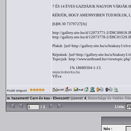
7 ÉS 14 ÉVES GAZDÁJUK NAGYON VÁRJÁK H
KÉRJÜK, HOGY AMENNYIBEN TUD RÓLUK, LÁ
[b]06 30 7379727[/b]
http://gallery.site.hu/d/12073771-2/DSC00618.J
http://gallery.site.hu/d/12073778-2/DSC01529.J
Plakát: [url=http://gallery.site.hu/u/biakuty1/
Képtáruk: [url=http://gallery.site.hu/u/biakuty1/e
Topicjuk: http://www.netboard.hu/viewtopic.ph
1% 18680504-1-13.
www.koborka.hu
V.Éva
Kiváló dolgozó
w. hazament! Carn és kau - Elveszett!
(üzenet:
4
,
Biatorbágy és Vidéke Áll
Lista:
/ 1
Név :