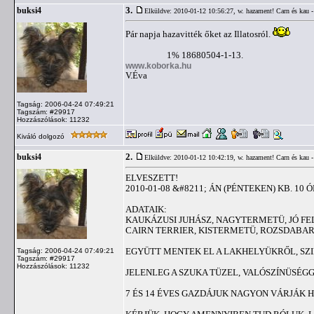
3.
buksi4
Elküldve: 2010-01-12 10:56:27,
w. hazament! Carn és kau -
Pár napja hazavitték őket az Illatosról.
1% 18680504-1-13.
www.koborka.hu
V.Éva
Tagság: 2006-04-24 07:49:21
Tagszám: #29917
Hozzászólások: 11232
Kiváló dolgozó
2.
buksi4
Elküldve: 2010-01-12 10:42:19,
w. hazament! Carn és kau -
ELVESZETT!
2010-01-08 &#8211; ÁN (PÉNTEKEN) KB. 10
ADATAIK:
KAUKÁZUSI JUHÁSZ, NAGYTERMETÜ, JÓ FEL
CAIRN TERRIER, KISTERMETÜ, ROZSDABARNA
EGYÜTT MENTEK EL A LAKHELYÜKRŐL, SZI
Tagság: 2006-04-24 07:49:21
Tagszám: #29917
Hozzászólások: 11232
JELENLEG A SZUKA TÜZEL, VALÓSZÍNÜSÉGG
7 ÉS 14 ÉVES GAZDÁJUK NAGYON VÁRJÁK H