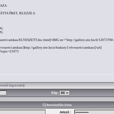
AZA.
TTA ŐKET, JELEZZE A
PG
PG
elveszett/carnkau/ELVESZETT.doc.html]<IMG src="http://gallery.site.hu/d/1207379
lveszett/carnkau/]http://gallery.site.hu/u/biakuty1/elveszett/carnkau/[/url]
p?topic=21073
atvédő Egyesület
)
Kép:
Új hozzászólás írása
Jelszó :