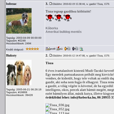
3.
bobezac
Elküldve: 2010-02-19 15:38:44,
w. gazdis! Tisza, 1570.
Tisza tegnap gazdihoz költözött!
Kóborka
Amerikai bulldog mentés
Tagság: 2003-04-09 00:00:00
Tagszám: #2248
Hozzászólások: 2494
Kiváló dolgozó
2.
Biakuty
Elküldve: 2010-01-12 14:47:08,
w. gazdis! Tisza, 1570.
Tisza
6 éves ivartalanított kistestű Mudi-Tacskó kever
Egy meredek partszakaszon próbált meg kievickélni
vemhes, de kiderült, hogy tele voltak az emlői da
gazdit, aki soha nem fogja őt elhagyni. Tisza re
a gazdit, a világ végére is követné, de ha egyedü
intelligens, okos, percek alatt bármit megért, me
Tagság: 2005-06-21 06:26:16
Tagszám: #19869
ezért bármilyen állat, másik kutya, illetve kisgye
Hozzászólások: 39428
érdeklődni lehet:
info@koborka.hu
, 06 20935 3