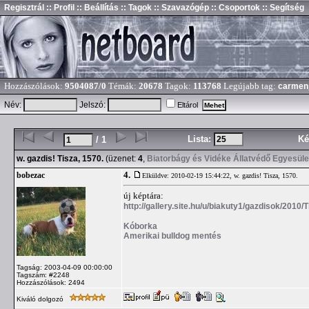
Regisztrál
:: Profil
:: Beállítás
:: Tagok
:: Szavazógép
:: Csoportok
:: Segítség
Hozzászólások:
9504087/0
Témák:
20678
Tagok:
113768
Legújabb tag:
carmen
Név:
Jelszó:
Eltárol
Lista:
Ké
/ 1
w. gazdis! Tisza, 1570.
(üzenet:
4
,
Biatorbágy és Vidéke Állatvédő Egyesüle
4.
bobezac
Elküldve: 2010-02-19 15:44:22,
w. gazdis! Tisza, 1570.
új képtára:
http://gallery.site.hu/u/biakuty1/gazdisok/2010/T
Kóborka
Amerikai bulldog mentés
Tagság: 2003-04-09 00:00:00
Tagszám: #2248
Hozzászólások: 2494
Kiváló dolgozó