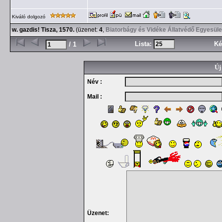
Kiváló dolgozó
w. gazdis! Tisza, 1570.
(üzenet:
4
,
Biatorbágy és Vidéke Állatvédő Egyesüle
Lista:
Ké
/ 1
Új
Név :
Mail :
Üzenet: