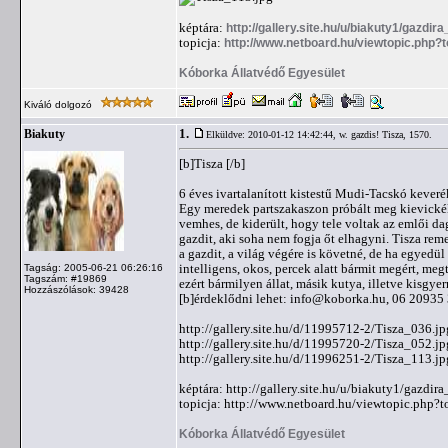
képtára:
http://gallery.site.hu/u/biakuty1/gazdira
topicja:
http://www.netboard.hu/viewtopic.php?
Kóborka Állatvédő Egyesület
Kiváló dolgozó
1.
Biakuty
Elküldve: 2010-01-12 14:42:44,
w. gazdis! Tisza, 1570.
[b]Tisza [/b]
6 éves ivartalanított kistestű Mudi-Tacskó kever
Egy meredek partszakaszon próbált meg kievickélni
vemhes, de kiderült, hogy tele voltak az emlői da
gazdit, aki soha nem fogja őt elhagyni. Tisza re
a gazdit, a világ végére is követné, de ha egyedü
intelligens, okos, percek alatt bármit megért, me
Tagság: 2005-06-21 06:26:16
Tagszám: #19869
ezért bármilyen állat, másik kutya, illetve kisgye
Hozzászólások: 39428
[b]érdeklődni lehet:
info@koborka.hu
, 06 20935 
http://gallery.site.hu/d/11995712-2/Tisza_036.jp
http://gallery.site.hu/d/11995720-2/Tisza_052.jp
http://gallery.site.hu/d/11996251-2/Tisza_113.jp
képtára: http://gallery.site.hu/u/biakuty1/gazdira
topicja: http://www.netboard.hu/viewtopic.php?
Kóborka Állatvédő Egyesület