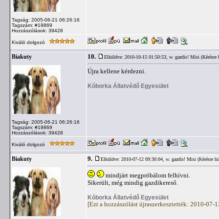
Tagság: 2005-06-21 06:26:16
Tagszám: #19869
Hozzászólások: 39428
Kiváló dolgozó
10.
Biakuty
Elküldve: 2010-10-15 01:50:53,
w. gazdis! Misi (Kérésre 
Újra kellene kérdezni.
Kóborka Állatvédő Egyesület
Tagság: 2005-06-21 06:26:16
Tagszám: #19869
Hozzászólások: 39428
Kiváló dolgozó
9.
Biakuty
Elküldve: 2010-07-12 09:30:04,
w. gazdis! Misi (Kérésre hi
mindjárt megpróbálom felhívni.
Sikerült, még mindig gazdikereső.
Kóborka Állatvédő Egyesület
[Ezt a hozzászólást újraszerkesztették: 2010-07-