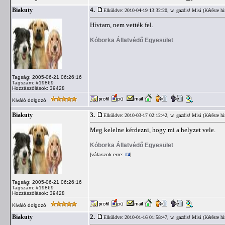
4.
Biakuty
Elküldve: 2010-04-19 13:32:20,
w. gazdis! Misi (Kérésre hi
Hívtam, nem vették fel.
Kóborka Állatvédő Egyesület
Tagság: 2005-06-21 06:26:16
Tagszám: #19869
Hozzászólások: 39428
Kiváló dolgozó
3.
Biakuty
Elküldve: 2010-03-17 02:12:42,
w. gazdis! Misi (Kérésre hi
Meg kelelne kérdezni, hogy mi a helyzet vele.
Kóborka Állatvédő Egyesület
[válaszok erre:
]
#4
Tagság: 2005-06-21 06:26:16
Tagszám: #19869
Hozzászólások: 39428
Kiváló dolgozó
2.
Biakuty
Elküldve: 2010-01-16 01:58:47,
w. gazdis! Misi (Kérésre hi