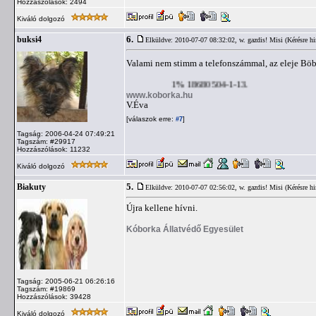
Hozzászólások: 2494
Kiváló dolgozó
6.
buksi4
Elküldve: 2010-07-07 08:32:02,
w. gazdis! Misi (Kérésre hi
Valami nem stimm a telefonszámmal, az eleje Böb
1% 18680504-1-13.
www.koborka.hu
V.Éva
[válaszok erre:
]
#7
Tagság: 2006-04-24 07:49:21
Tagszám: #29917
Hozzászólások: 11232
Kiváló dolgozó
5.
Biakuty
Elküldve: 2010-07-07 02:56:02,
w. gazdis! Misi (Kérésre hi
Újra kellene hívni.
Kóborka Állatvédő Egyesület
Tagság: 2005-06-21 06:26:16
Tagszám: #19869
Hozzászólások: 39428
Kiváló dolgozó