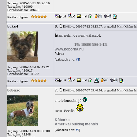
Tagság: 2005-06-21 06:26:16
Tagszám: #19869
Hozzászólások: 39428
Kiváló dolgozó
8.
buksi4
Elküldve: 2010-07-12 08:13:07,
w. gazdis! Misi (Kérésre hi
Írtam neki, de nem válaszol.
1% 18680504-1-13.
www.koborka.hu
V.Éva
[válaszok erre:
]
#9
Tagság: 2006-04-24 07:49:21
Tagszám: #29917
Hozzászólások: 11232
Kiváló dolgozó
7.
bobezac
Elküldve: 2010-07-07 09:40:54,
w. gazdis! Misi (Kérésre hi
a telefonszám jó
nem tévedés
Kóborka
Amerikai bulldog mentés
[válaszok erre:
]
#8
Tagság: 2003-04-09 00:00:00
Tagszám: #2248