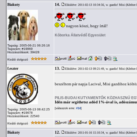
14.
Biakuty
Elküldve: 2011-02-13 10:34:56,
w. gazdis! Misi (Kérésre 
nagyon köszi, hogy írtál!
Kóborka Állatvédő Egyesület
Tagság: 2005-06-21 06:26:16
Tagszám: #19869
Hozzászólások: 39428
Kiváló dolgozó
13.
f.eszter
Elküldve: 2011-02-13 09:21:49,
w. gazdis! Misi (Kérésre 
beszéltem pár napja Lacival, Misi gazdihoz költö
PILIS-BUDAI KUTYAMENTŐK KÖZHASZNÚ E
Idén már segíthetsz adód 1%-ával is, adószám
[válaszok erre:
]
#14
Tagság: 2005-06-13 08:42:25
Tagszám: #19678
Hozzászólások: 22540
Kiváló dolgozó
12.
Biakuty
Elküldve: 2011-01-16 15:10:34,
w. gazdis! Misi (Kérésre 