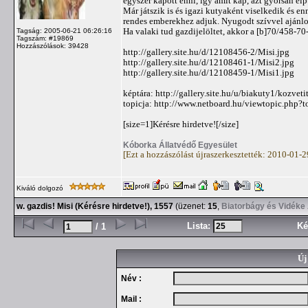
egyszer kapott enni, így amit kap, azt gyorsan el
Már játszik is és igazi kutyaként viselkedik és enn
rendes emberekhez adjuk. Nyugodt szívvel ajánl
Ha valaki tud gazdijelöltet, akkor a [b]70/458-7
Tagság: 2005-06-21 06:26:16
Tagszám: #19869
Hozzászólások: 39428
http://gallery.site.hu/d/12108456-2/Misi.jpg
http://gallery.site.hu/d/12108461-1/Misi2.jpg
http://gallery.site.hu/d/12108459-1/Misi1.jpg
képtára: http://gallery.site.hu/u/biakuty1/kozveti
topicja: http://www.netboard.hu/viewtopic.php?
[size=1]Kérésre hirdetve![/size]
Kóborka Állatvédő Egyesület
[Ezt a hozzászólást újraszerkesztették: 2010-01-
Kiváló dolgozó
w. gazdis! Misi (Kérésre hirdetve!), 1557
(üzenet:
15
,
Biatorbágy és Vidéke 
Lista:
Ké
/ 1
Új
Név :
Mail :