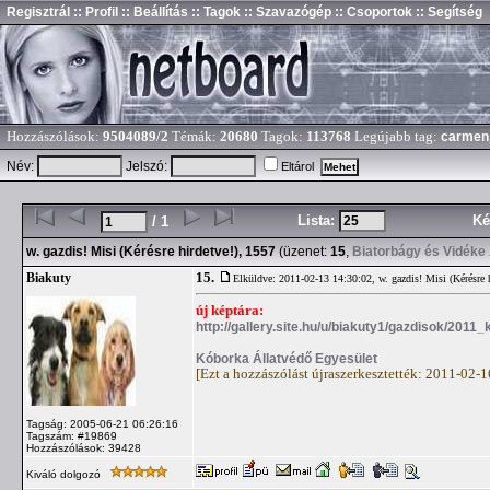
Regisztrál
:: Profil
:: Beállítás
:: Tagok
:: Szavazógép
:: Csoportok
:: Segítség
Hozzászólások:
9504089/2
Témák:
20680
Tagok:
113768
Legújabb tag:
carmen
Név:
Jelszó:
Eltárol
Lista:
Ké
/ 1
w. gazdis! Misi (Kérésre hirdetve!), 1557
(üzenet:
15
,
Biatorbágy és Vidéke 
15.
Biakuty
Elküldve: 2011-02-13 14:30:02,
w. gazdis! Misi (Kérésre 
új képtára:
http://gallery.site.hu/u/biakuty1/gazdisok/2011_
Kóborka Állatvédő Egyesület
[Ezt a hozzászólást újraszerkesztették: 2011-02-
Tagság: 2005-06-21 06:26:16
Tagszám: #19869
Hozzászólások: 39428
Kiváló dolgozó