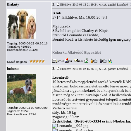
3.
Biakuty
Elküldve: 2010-03-13 21:19:24,
w.k.A. gazdis! Leonárdó -
BJuli
5714. Elküldve: Ma, 16:00:20 [9.]
-------------------------------------------------------------------
Mai utazók:
S.Évától tengelici Charley és Kópé,
Szilvitől Leonardo és Freddo,
Borától Rozé, a kis fekete hétördög igen megszep
Tagság: 2005-06-21 06:26:16
Tagszám: #19869
Hozzászólások: 39428
Kóborka Állatvédő Egyesület
Kiváló dolgozó
2.
bobezac
Elküldve: 2010-02-02 15:36:13,
w.k.A. gazdis! Leonárdó -
Leonárdó
10 hetes mókás megjelenésű tacskó keverék KAN /f
unatkozni, bohókás, szeretetreméltó lénye mosolyt 
játszótársa a gyermekeknek és a kutyusoknak is, de
hiszen még sok tanulnivalója akad. A beilleszked
Lorenzót és testvérét gyepmesteri telepről mentet
rendőrségen mit tettek velük és besétáltak a rendő
Várható méretei:
Tagság: 2003-04-09 00:00:00
Tagszám: #2248
súly: kb. 10 kg
Hozzászólások: 2494
magasság: 30 cm
Érdeklődni: +36-20-935-3334 és
info@koborka