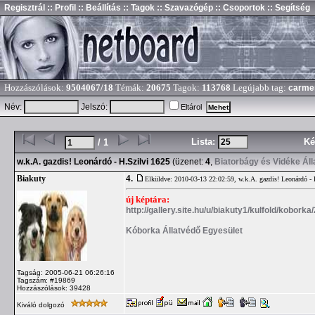
Regisztrál
:: Profil
:: Beállítás
:: Tagok
:: Szavazógép
:: Csoportok
:: Segítség
Hozzászólások:
9504067/18
Témák:
20675
Tagok:
113768
Legújabb tag:
carme
Név:
Jelszó:
Eltárol
Lista:
Ké
/ 1
w.k.A. gazdis! Leonárdó - H.Szilvi 1625
(üzenet:
4
,
Biatorbágy és Vidéke Ál
4.
Biakuty
Elküldve: 2010-03-13 22:02:59,
w.k.A. gazdis! Leonárdó -
új képtára:
http://gallery.site.hu/u/biakuty1/kulfold/kobork
Kóborka Állatvédő Egyesület
Tagság: 2005-06-21 06:26:16
Tagszám: #19869
Hozzászólások: 39428
Kiváló dolgozó