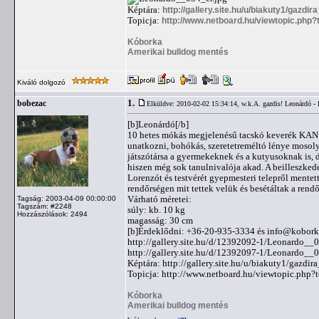
Képtára:
http://gallery.site.hu/u/biakuty1/gazdi
Topicja:
http://www.netboard.hu/viewtopic.php
Kóborka
Amerikai bulldog mentés
Kiváló dolgozó
1.
bobezac
Elküldve: 2010-02-02 15:34:14,
w.k.A. gazdis! Leonárdó -
[b]Leonárdó[/b]
10 hetes mókás megjelenésű tacskó keverék KAN /f
unatkozni, bohókás, szeretetreméltó lénye mosolyt 
játszótársa a gyermekeknek és a kutyusoknak is, de
hiszen még sok tanulnivalója akad. A beilleszked
Lorenzót és testvérét gyepmesteri telepről mentet
rendőrségen mit tettek velük és besétáltak a rendő
Várható méretei:
Tagság: 2003-04-09 00:00:00
Tagszám: #2248
súly: kb. 10 kg
Hozzászólások: 2494
magasság: 30 cm
[b]Érdeklődni: +36-20-935-3334 és
info@kobork
http://gallery.site.hu/d/12392092-1/Leonardo__
http://gallery.site.hu/d/12392097-1/Leonardo__0
Képtára: http://gallery.site.hu/u/biakuty1/gazdir
Topicja: http://www.netboard.hu/viewtopic.php
Kóborka
Amerikai bulldog mentés