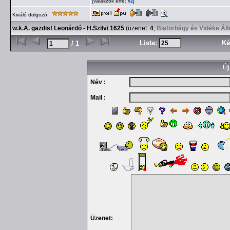
[válaszok erre:
]
#2
Kiváló dolgozó
w.k.A. gazdis! Leonárdó - H.Szilvi 1625
(üzenet:
4
,
Biatorbágy és Vidéke Ál
Lista:
Ké
/ 1
Új
Név :
Mail :
Üzenet: