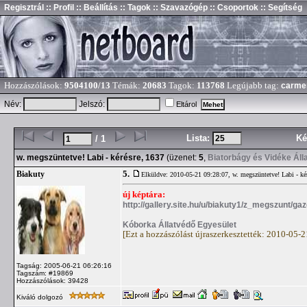
Regisztrál
:: Profil
:: Beállítás
:: Tagok
:: Szavazógép
:: Csoportok
:: Segítség
Hozzászólások:
9504100/13
Témák:
20683
Tagok:
113768
Legújabb tag:
carme
Név:
Jelszó:
Eltárol
Lista:
Ké
/ 1
w. megszüntetve! Labi - kérésre, 1637
(üzenet:
5
,
Biatorbágy és Vidéke Áll
5.
Biakuty
Elküldve: 2010-05-21 09:28:07,
w. megszüntetve! Labi - ké
új képtára:
http://gallery.site.hu/u/biakuty1/z_megszunt/gaz
Kóborka Állatvédő Egyesület
[Ezt a hozzászólást újraszerkesztették: 2010-05-
Tagság: 2005-06-21 06:26:16
Tagszám: #19869
Hozzászólások: 39428
Kiváló dolgozó