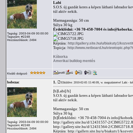
Labi
S.O.S. új gazdát keres a képen látható labrador ke
túl aktív nekik.
Marmagassága: 50 cm
Súlya 30 kg
Érdeklődni: +36 70-458-7004 és
info@koborka.
Tagság: 2003-04-09 00:00:00
Tagszám: #2248
Hozzászólások: 2494
Képtára:
http://gallery.site.hu/u/biakuty1/kozvetit
Topicja:
http://www.netboard.hu/viewtopic.php
Kóborka
Amerikai bulldog mentés
Kiváló dolgozó
1.
bobezac
Elküldve: 2010-02-05 15:40:09,
w. megszüntetve! Labi - ké
[b]Labi[/b]
S.O.S. új gazdát keres a képen látható labrador ke
túl aktív nekik.
Marmagassága: 50 cm
Súlya 30 kg
[b]Érdeklődni: +36 70-458-7004 és
info@kobork
http://gallery.site.hu/d/12431557-2/CIMG5722.
Tagság: 2003-04-09 00:00:00
Tagszám: #2248
http://gallery.site.hu/d/12431564-2/CIMG5718.
Hozzászólások: 2494
Képtára: http://gallery.site.hu/u/biakuty1/kozveti