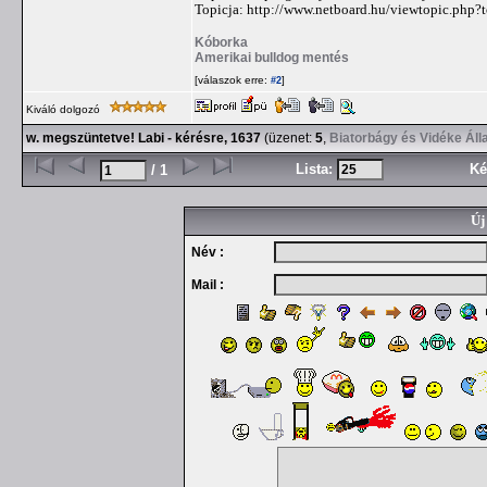
Topicja: http://www.netboard.hu/viewtopic.php
Kóborka
Amerikai bulldog mentés
[válaszok erre:
]
#2
Kiváló dolgozó
w. megszüntetve! Labi - kérésre, 1637
(üzenet:
5
,
Biatorbágy és Vidéke Áll
Lista:
Ké
/ 1
Új
Név :
Mail :