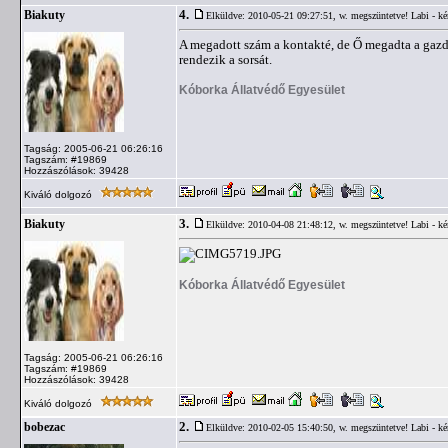
4.
Biakuty
Elküldve: 2010-05-21 09:27:51,
w. megszüntetve! Labi - ké
A megadott szám a kontakté, de Ő megadta a gazd
rendezik a sorsát.
Kóborka Állatvédő Egyesület
Tagság: 2005-06-21 06:26:16
Tagszám: #19869
Hozzászólások: 39428
Kiváló dolgozó
3.
Biakuty
Elküldve: 2010-04-08 21:48:12,
w. megszüntetve! Labi - ké
Kóborka Állatvédő Egyesület
Tagság: 2005-06-21 06:26:16
Tagszám: #19869
Hozzászólások: 39428
Kiváló dolgozó
2.
bobezac
Elküldve: 2010-02-05 15:40:50,
w. megszüntetve! Labi - ké