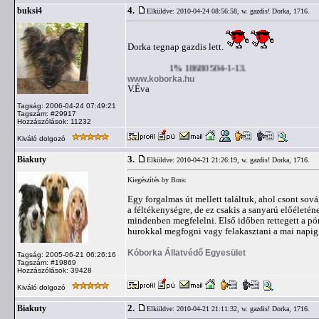
4.
buksi4
Elküldve: 2010-04-24 08:56:58,
w. gazdis! Dorka, 1716.
Dorka tegnap gazdis lett.
1% 18680504-1-13.
www.koborka.hu
V.Éva
Tagság: 2006-04-24 07:49:21
Tagszám: #29917
Hozzászólások: 11232
Kiváló dolgozó
3.
Biakuty
Elküldve: 2010-04-21 21:26:19,
w. gazdis! Dorka, 1716.
Kiegészítés by Bora:
Egy forgalmas út mellett találtuk, ahol csont sov
a féltékenységre, de ez csakis a sanyarú előélet
mindenben megfelelni. Első időben rettegett a pó
hurokkal megfogni vagy felakasztani a mai napig t
Kóborka Állatvédő Egyesület
Tagság: 2005-06-21 06:26:16
Tagszám: #19869
Hozzászólások: 39428
Kiváló dolgozó
2.
Biakuty
Elküldve: 2010-04-21 21:11:32,
w. gazdis! Dorka, 1716.