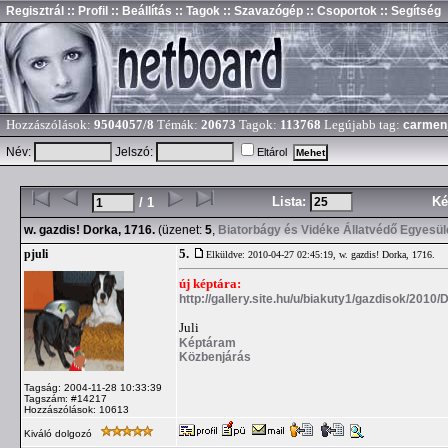
Regisztrál
:: Profil
:: Beállítás
:: Tagok
:: Szavazógép
:: Csoportok
:: Segítség
Hozzászólások:
9504057/8
Témák:
20673
Tagok:
113768
Legújabb tag:
carmen
Név:
Jelszó:
Eltárol
Lista:
Ké
/ 1
w. gazdis! Dorka, 1716.
(üzenet:
5
,
Biatorbágy és Vidéke Állatvédő Egyesül
5.
pjuli
Elküldve: 2010-04-27 02:45:19,
w. gazdis! Dorka, 1716.
új képtára:
http://gallery.site.hu/u/biakuty1/gazdisok/2010
Juli
Képtáram
Közbenjárás
Tagság: 2004-11-28 10:33:39
Tagszám: #14217
Hozzászólások: 10613
Kiváló dolgozó