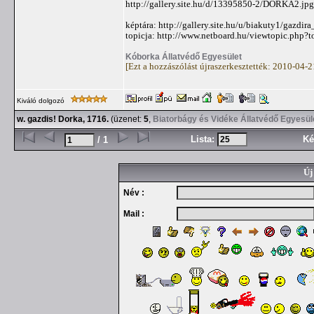
http://gallery.site.hu/d/13395850-2/DORKA2.jpg
képtára: http://gallery.site.hu/u/biakuty1/gazdir
topicja: http://www.netboard.hu/viewtopic.php?
Kóborka Állatvédő Egyesület
[Ezt a hozzászólást újraszerkesztették: 2010-04-
Kiváló dolgozó
w. gazdis! Dorka, 1716.
(üzenet:
5
,
Biatorbágy és Vidéke Állatvédő Egyesül
Lista:
Ké
/ 1
Új
Név :
Mail :