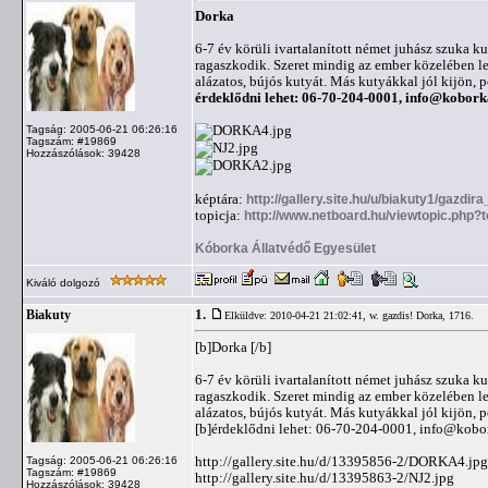
Dorka
6-7 év körüli ivartalanított német juhász szuka k
ragaszkodik. Szeret mindig az ember közelében le
alázatos, bújós kutyát. Más kutyákkal jól kijön,
érdeklődni lehet: 06-70-204-0001,
info@kobork
Tagság: 2005-06-21 06:26:16
Tagszám: #19869
Hozzászólások: 39428
képtára:
http://gallery.site.hu/u/biakuty1/gazdir
topicja:
http://www.netboard.hu/viewtopic.php?
Kóborka Állatvédő Egyesület
Kiváló dolgozó
1.
Biakuty
Elküldve: 2010-04-21 21:02:41,
w. gazdis! Dorka, 1716.
[b]Dorka [/b]
6-7 év körüli ivartalanított német juhász szuka k
ragaszkodik. Szeret mindig az ember közelében le
alázatos, bújós kutyát. Más kutyákkal jól kijön,
[b]érdeklődni lehet: 06-70-204-0001,
info@kobo
http://gallery.site.hu/d/13395856-2/DORKA4.jpg
Tagság: 2005-06-21 06:26:16
Tagszám: #19869
http://gallery.site.hu/d/13395863-2/NJ2.jpg
Hozzászólások: 39428