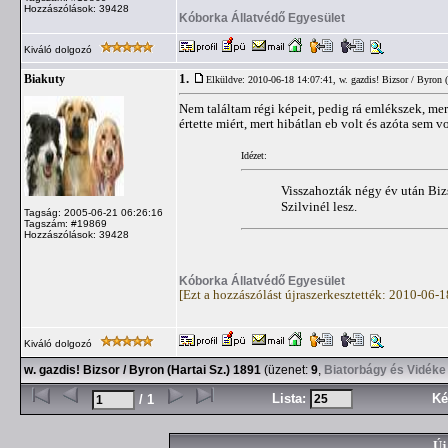
Hozzászólások: 39428
Kóborka Állatvédő Egyesület
Kiváló dolgozó
1.
Biakuty
Elküldve: 2010-06-18 14:07:41,
w. gazdis! Bizsor / Byron 
Nem találtam régi képeit, pedig rá emlékszek, me
értette miért, mert hibátlan eb volt és azóta sem 
Idézet:
Visszahozták négy év után Bizs
Szilvinél lesz.
Tagság: 2005-06-21 06:26:16
Tagszám: #19869
Hozzászólások: 39428
Kóborka Állatvédő Egyesület
[Ezt a hozzászólást újraszerkesztették: 2010-06-
Kiváló dolgozó
w. gazdis! Bizsor / Byron (Hartai Sz.) 1891
(üzenet:
9
,
Biatorbágy és Vidéke
Lista:
Ké
/ 1
Új