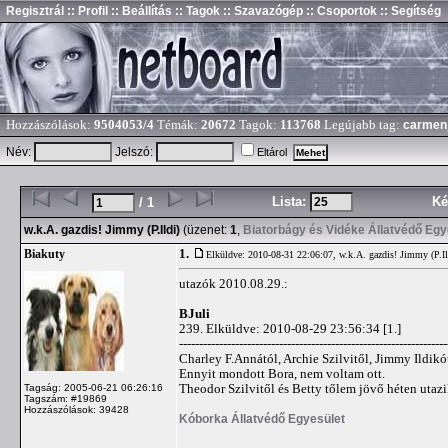
Regisztrál
:: Profil
:: Beállítás
:: Tagok
:: Szavazógép
:: Csoportok
:: Segítség
Hozzászólások:
9504053/4
Témák:
20672
Tagok:
113768
Legújabb tag:
carmen
Név:
Jelszó:
Eltárol
Lista:
Ké
/ 1
w.k.A. gazdis! Jimmy (P.Ildi)
(üzenet:
1
,
Biatorbágy és Vidéke Állatvédő Egy
1.
Biakuty
Elküldve: 2010-08-31 22:06:07,
w.k.A. gazdis! Jimmy (P.Il
utazók 2010.08.29.:
BJuli
239. Elküldve: 2010-08-29 23:56:34 [1.]
-------------------------------------------------------------------
Charley F.Annától, Archie Szilvitől, Jimmy Ildikó
Ennyit mondott Bora, nem voltam ott.
Theodor Szilvitől és Betty tőlem jövő héten utazi
Tagság: 2005-06-21 06:26:16
Tagszám: #19869
Hozzászólások: 39428
Kóborka Állatvédő Egyesület