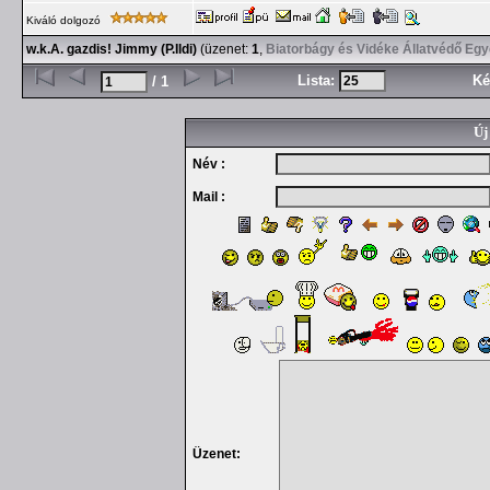
Kiváló dolgozó
w.k.A. gazdis! Jimmy (P.Ildi)
(üzenet:
1
,
Biatorbágy és Vidéke Állatvédő Egy
Lista:
Ké
/ 1
Új
Név :
Mail :
Üzenet: