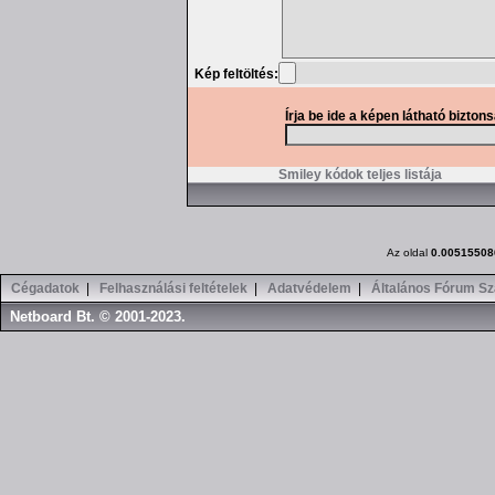
Kép feltöltés:
Írja be ide a képen látható bizton
Smiley kódok teljes listája
Az oldal
0.00515508
Cégadatok
|
Felhasználási feltételek
|
Adatvédelem
|
Általános Fórum Sz
Netboard Bt. © 2001-2023.