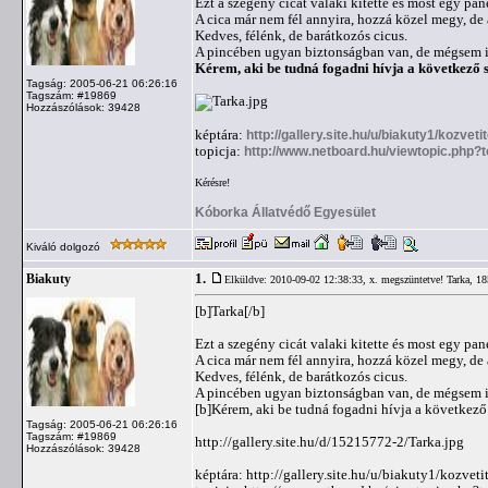
Ezt a szegény cicát valaki kitette és most egy pane
A cica már nem fél annyira, hozzá közel megy, d
Kedves, félénk, de barátkozós cicus.
A pincében ugyan biztonságban van, de mégsem id
Kérem, aki be tudná fogadni hívja a következő
Tagság: 2005-06-21 06:26:16
Tagszám: #19869
Hozzászólások: 39428
képtára:
http://gallery.site.hu/u/biakuty1/kozveti
topicja:
http://www.netboard.hu/viewtopic.php?
Kérésre!
Kóborka Állatvédő Egyesület
Kiváló dolgozó
1.
Biakuty
Elküldve: 2010-09-02 12:38:33,
x. megszüntetve! Tarka, 185
[b]Tarka[/b]
Ezt a szegény cicát valaki kitette és most egy pane
A cica már nem fél annyira, hozzá közel megy, d
Kedves, félénk, de barátkozós cicus.
A pincében ugyan biztonságban van, de mégsem id
[b]Kérem, aki be tudná fogadni hívja a következ
Tagság: 2005-06-21 06:26:16
Tagszám: #19869
http://gallery.site.hu/d/15215772-2/Tarka.jpg
Hozzászólások: 39428
képtára: http://gallery.site.hu/u/biakuty1/kozveti