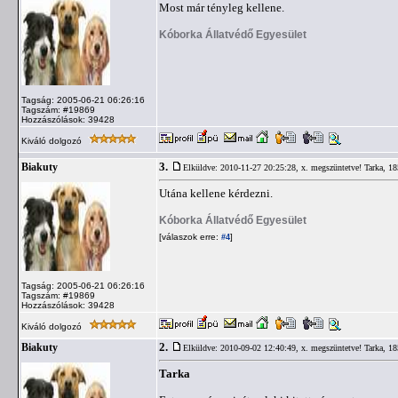
Most már tényleg kellene.
Kóborka Állatvédő Egyesület
Tagság: 2005-06-21 06:26:16
Tagszám: #19869
Hozzászólások: 39428
Kiváló dolgozó
3.
Biakuty
Elküldve: 2010-11-27 20:25:28,
x. megszüntetve! Tarka, 185
Utána kellene kérdezni.
Kóborka Állatvédő Egyesület
[válaszok erre:
]
#4
Tagság: 2005-06-21 06:26:16
Tagszám: #19869
Hozzászólások: 39428
Kiváló dolgozó
2.
Biakuty
Elküldve: 2010-09-02 12:40:49,
x. megszüntetve! Tarka, 185
Tarka