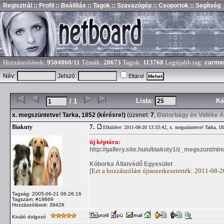
Regisztrál
:: Profil
:: Beállítás
:: Tagok
:: Szavazógép
:: Csoportok
:: Segítség
Hozzászólások:
9504060/11
Témák:
20673
Tagok:
113768
Legújabb tag:
carme
Név:
Jelszó:
Eltárol
Lista:
Ké
/ 1
x. megszüntetve! Tarka, 1852 (kérésre!)
(üzenet:
7
,
Biatorbágy és Vidéke Á
7.
Biakuty
Elküldve: 2011-08-20 13:33:42,
x. megszüntetve! Tarka, 185
új képtára:
http://gallery.site.hu/u/biakuty1/z_megszunt/nin
Kóborka Állatvédő Egyesület
[Ezt a hozzászólást újraszerkesztették: 2011-08-
Tagság: 2005-06-21 06:26:16
Tagszám: #19869
Hozzászólások: 39428
Kiváló dolgozó