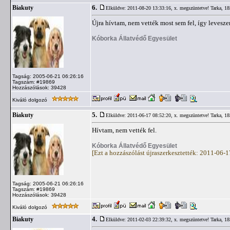
6.
Biakuty
Elküldve: 2011-08-20 13:33:16,
x. megszüntetve! Tarka, 185
Újra hívtam, nem vették most sem fel, így levesz
Kóborka Állatvédő Egyesület
Tagság: 2005-06-21 06:26:16
Tagszám: #19869
Hozzászólások: 39428
Kiváló dolgozó
5.
Biakuty
Elküldve: 2011-06-17 08:52:20,
x. megszüntetve! Tarka, 185
Hívtam, nem vették fel.
Kóborka Állatvédő Egyesület
[Ezt a hozzászólást újraszerkesztették: 2011-06-
Tagság: 2005-06-21 06:26:16
Tagszám: #19869
Hozzászólások: 39428
Kiváló dolgozó
4.
Biakuty
Elküldve: 2011-02-03 22:39:32,
x. megszüntetve! Tarka, 185