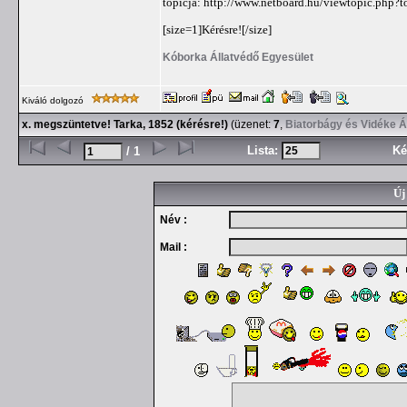
topicja: http://www.netboard.hu/viewtopic.php?
[size=1]Kérésre![/size]
Kóborka Állatvédő Egyesület
Kiváló dolgozó
x. megszüntetve! Tarka, 1852 (kérésre!)
(üzenet:
7
,
Biatorbágy és Vidéke Á
Lista:
Ké
/ 1
Új
Név :
Mail :