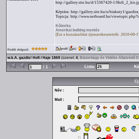
http://gallery.site.hu/d/15367420-1/Hofi_2_kis.j
Képtára: http://gallery.site.hu/u/biakuty1/gazdir
Topicja: http://www.netboard.hu/viewtopic.php
Kóborka
Amerikai bulldog mentés
[Ezt a hozzászólást újraszerkesztették: 2010-09-
Kiváló dolgozó
w.k.A. gazdis! Hofi / Haje 1869
(üzenet:
4
,
Biatorbágy és Vidéke Állatvédő 
Lista:
Ké
/ 1
Új
Név :
Mail :