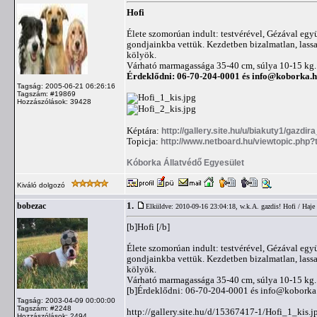
Hofi
Élete szomorúan indult: testvérével, Gézával együt
gondjainkba vettük. Kezdetben bizalmatlan, lassan
kölyök.
Várható marmagassága 35-40 cm, súlya 10-15 kg.
Érdeklődni: 06-70-204-0001 és
info@koborka.
Tagság: 2005-06-21 06:26:16
Tagszám: #19869
Hozzászólások: 39428
Képtára:
http://gallery.site.hu/u/biakuty1/gazdira
Topicja:
http://www.netboard.hu/viewtopic.php
Kóborka Állatvédő Egyesület
Kiváló dolgozó
1.
bobezac
Elküldve: 2010-09-16 23:04:18,
w.k.A. gazdis! Hofi / Haje
[b]Hofi [/b]
Élete szomorúan indult: testvérével, Gézával együt
gondjainkba vettük. Kezdetben bizalmatlan, lassan
kölyök.
Várható marmagassága 35-40 cm, súlya 10-15 kg.
[b]Érdeklődni: 06-70-204-0001 és
info@koborka
Tagság: 2003-04-09 00:00:00
Tagszám: #2248
http://gallery.site.hu/d/15367417-1/Hofi_1_kis.j
Hozzászólások: 2494