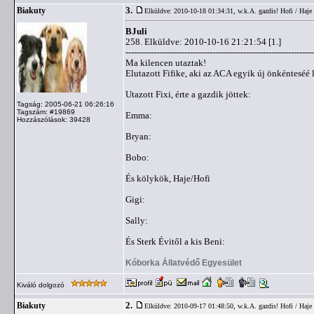
3.
Biakuty
Elküldve: 2010-10-18 01:34:31,
w.k.A. gazdis! Hofi / Haje
BJuli
258. Elküldve: 2010-10-16 21:21:54 [1.]
-------------------------------------------------------------------
Ma kilencen utaztak!
Elutazott Fifike, aki az ACA egyik új önkénteséé 
Utazott Fixi, érte a gazdik jöttek:
Tagság: 2005-06-21 06:26:16
Tagszám: #19869
Emma:
Hozzászólások: 39428
Bryan:
Bobo:
És kölykök, Haje/Hofi
Gigi:
Sally:
És Sterk Évitől a kis Beni:
Kóborka Állatvédő Egyesület
Kiváló dolgozó
2.
Biakuty
Elküldve: 2010-09-17 01:48:50,
w.k.A. gazdis! Hofi / Haje