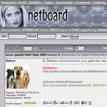
Regisztrál
:: Profil
:: Beállítás
:: Tagok
:: Szavazógép
:: Csoportok
:: Segítség
Hozzászólások:
9503892/40
Témák:
20610
Tagok:
113766
Legújabb tag:
batist
Név:
Jelszó:
Eltárol
Lista:
Ké
/ 1
w.k.A. gazdis! Hofi / Haje 1869
(üzenet:
4
,
Biatorbágy és Vidéke Állatvédő 
4.
Biakuty
Elküldve: 2010-10-18 03:02:44,
w.k.A. gazdis! Hofi / Haje
új képtára:
http://gallery.site.hu/u/biakuty1/kulfold/koborka
Kóborka Állatvédő Egyesület
[Ezt a hozzászólást újraszerkesztették: 2010-10-
Tagság: 2005-06-21 06:26:16
Tagszám: #19869
Hozzászólások: 39428
Kiváló dolgozó