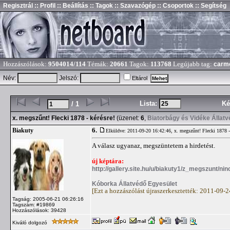
Regisztrál
:: Profil
:: Beállítás
:: Tagok
:: Szavazógép
:: Csoportok
:: Segítség
Hozzászólások:
9504014/114
Témák:
20661
Tagok:
113768
Legújabb tag:
carm
Név:
Jelszó:
Eltárol
Lista:
Ké
/ 1
x. megszűnt! Flecki 1878 - kérésre!
(üzenet:
6
,
Biatorbágy és Vidéke Állat
6.
Biakuty
Elküldve: 2011-09-20 16:42:46,
x. megszűnt! Flecki 1878 -
A válasz ugyanaz, megszüntetem a hirdetést.
új képtára:
http://gallery.site.hu/u/biakuty1/z_megszunt/nin
Kóborka Állatvédő Egyesület
[Ezt a hozzászólást újraszerkesztették: 2011-09-
Tagság: 2005-06-21 06:26:16
Tagszám: #19869
Hozzászólások: 39428
Kiváló dolgozó