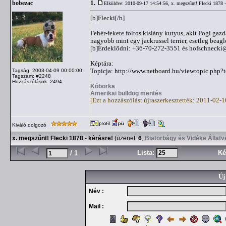
1.
bobezac
Elküldve: 2010-09-17 14:54:56,
x. megszűnt! Flecki 1878 -
[b]Flecki[/b]
Fehér-fekete foltos kislány kutyus, akit Pogi gaz
nagyobb mint egy jackrussel terrier, esetleg bea
[b]Érdeklődni: +36-70-272-3551 és
hofschnecki
Képtára:
Topicja: http://www.netboard.hu/viewtopic.php
Tagság: 2003-04-09 00:00:00
Tagszám: #2248
Hozzászólások: 2494
Kóborka
Amerikai bulldog mentés
[Ezt a hozzászólást újraszerkesztették: 2011-02-
Kiváló dolgozó
x. megszűnt! Flecki 1878 - kérésre!
(üzenet:
6
,
Biatorbágy és Vidéke Állat
Lista:
Ké
/ 1
Új
Név :
Mail :