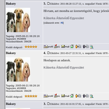
5.
Biakuty
Elküldve: 2011-06-28 15:27:13,
x. megszűnt! Flecki 1878 -
Hívtam, azt mondta az üzenetrögzítő, hogy jelenl
Kóborka Állatvédő Egyesület
[válaszok erre:
]
#6
Tagság: 2005-06-21 06:26:16
Tagszám: #19869
Hozzászólások: 39428
Kiváló dolgozó
4.
Biakuty
Elküldve: 2011-03-27 22:31:51,
x. megszűnt! Flecki 1878 -
Honlapon az adatok.
Kóborka Állatvédő Egyesület
Tagság: 2005-06-21 06:26:16
Tagszám: #19869
Hozzászólások: 39428
Kiváló dolgozó
3.
Biakuty
Elküldve: 2011-02-16 01:57:05,
x. megszűnt! Flecki 1878 -