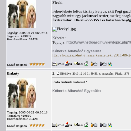
Flecki
Fehér-fekete foltos kislány kutyus, akit Pogi gaz
nagyobb mint egy jackrussel terrier, esetleg bea
Érdeklődni: +36-70-272-3551 és
hofschnecki@
Tagság: 2005-06-21 06:26:16
Tagszám: #19869
Képtára:
Hozzászólások: 39428
Topicja:
http://www.netboard.hu/viewtopic.php
Kóborka Állatvédő Egyesület
[Ezt a hozzászólást újraszerkesztették: 2011-09-
Kiváló dolgozó
2.
Biakuty
Elküldve: 2010-12-10 01:59:53,
x. megszűnt! Flecki 1878 -
Róla tudunk valamit?
Kóborka Állatvédő Egyesület
Tagság: 2005-06-21 06:26:16
Tagszám: #19869
Hozzászólások: 39428
Kiváló dolgozó