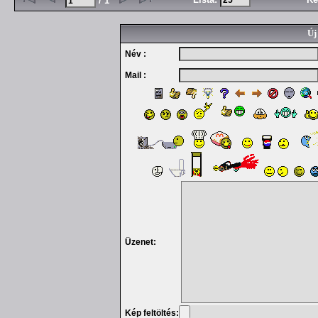
/ 1
Új
Név :
Mail :
Üzenet:
Kép feltöltés: