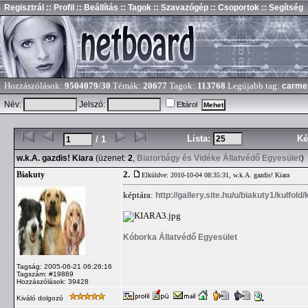
Regisztrál
:: Profil
:: Beállítás
:: Tagok
:: Szavazógép
:: Csoportok
:: Segítség
Hozzászólások:
9504079/30
Témák:
20677
Tagok:
113768
Legújabb tag:
carme
Név:
Jelszó:
Eltárol
Lista:
Ké
/ 1
w.k.A. gazdis! Kiara
(üzenet:
2
,
Biatorbágy és Vidéke Állatvédő Egyesület
)
2.
Biakuty
Elküldve: 2010-10-04 08:35:31,
w.k.A. gazdis! Kiara
képtára:
http://gallery.site.hu/u/biakuty1/kulfol
Kóborka Állatvédő Egyesület
Tagság: 2005-06-21 06:26:16
Tagszám: #19869
Hozzászólások: 39428
Kiváló dolgozó