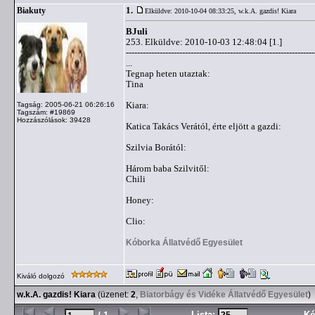
1.
Biakuty
Elküldve: 2010-10-04 08:33:25,
w.k.A. gazdis! Kiara
BJuli
253. Elküldve: 2010-10-03 12:48:04 [1.]
-------------------------------------------------------------------
...
Tegnap heten utaztak:
Tina
Kiara:
Tagság: 2005-06-21 06:26:16
Tagszám: #19869
Hozzászólások: 39428
Katica Takács Verától, érte eljött a gazdi:
Szilvia Borától:
Három baba Szilvitől:
Chili
Honey:
Clio:
Kóborka Állatvédő Egyesület
Kiváló dolgozó
w.k.A. gazdis! Kiara
(üzenet:
2
,
Biatorbágy és Vidéke Állatvédő Egyesület
)
Lista:
Ké