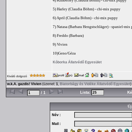
4) Kimberley (Claudia Böhm) - chi-mix puppy
5) Harley (Claudia Böhm) - chi-mix puppy
6) April (Claudia Böhm) - chi-mix puppy
7) Natasa (Barbara Hengstschläger) - spaniel-mix
8) Freddo (Barbara)
9) Vivien
10)Geno/Géza
Kóborka Állatvédő Egyesület
Kiváló dolgozó
w.k.A. gazdis! Vivien
(üzenet:
1
,
Biatorbágy és Vidéke Állatvédő Egyesület
)
Lista:
Ké
/ 1
Új
Név :
Mail :