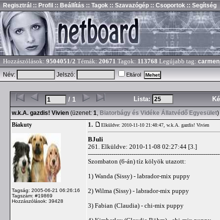
Regisztrál
:: Profil
:: Beállítás
:: Tagok
:: Szavazógép
:: Csoportok
:: Segítség
Hozzászólások:
9504051/2
Témák:
20671
Tagok:
113768
Legújabb tag:
carmen
Név:
Jelszó:
Eltárol
Lista:
Ké
/ 1
w.k.A. gazdis! Vivien
(üzenet:
1
,
Biatorbágy és Vidéke Állatvédő Egyesület
)
1.
Biakuty
Elküldve: 2010-11-10 21:48:47,
w.k.A. gazdis! Vivien
BJuli
261. Elküldve: 2010-11-08 02:27:44 [3.]
-------------------------------------------------------------------
Szombaton (6-án) tíz kölyök utazott:
1) Wanda (Sissy) - labrador-mix puppy
2) Wilma (Sissy) - labrador-mix puppy
Tagság: 2005-06-21 06:26:16
Tagszám: #19869
Hozzászólások: 39428
3) Fabian (Claudia) - chi-mix puppy