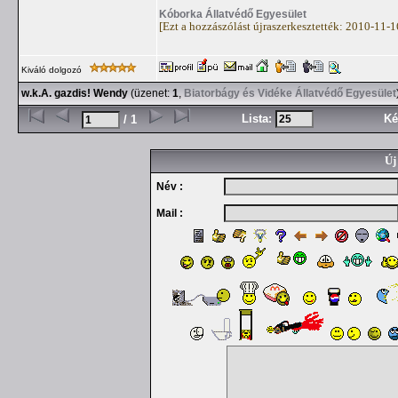
Kóborka Állatvédő Egyesület
[Ezt a hozzászólást újraszerkesztették: 2010-11-
Kiváló dolgozó
w.k.A. gazdis! Wendy
(üzenet:
1
,
Biatorbágy és Vidéke Állatvédő Egyesület
Lista:
Ké
/ 1
Új
Név :
Mail :