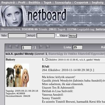
Regisztrál
:: Profil
:: Beállítás
:: Tagok
:: Szavazógép
:: Csoportok
:: Segítség
Hozzászólások:
9503898/46
Témák:
20611
Tagok:
113766
Legújabb tag:
batista
Név:
Jelszó:
Eltárol
Lista:
Ké
/ 1
w.k.A. gazdis! Wendy
(üzenet:
1
,
Biatorbágy és Vidéke Állatvédő Egyesület
1.
Biakuty
Elküldve: 2010-11-16 15:38:45,
w.k.A. gazdis! Wendy
BJuli
264. Elküldve: 2010-11-14 00:29:38 [1.]
-------------------------------------------------------------------
Ma kilenc kölyök utazott!
Gazdik jöttek Wendyért (labimix baba Annától) és 
Mire odaértem, ők már elmentek.
Utazott Tex B.Adrienntől:
Delilah és Lisa Szilvitől:
Tagság: 2005-06-21 06:26:16
Tagszám: #19869
Vanessa Annától:
Hozzászólások: 39428
Sonny Timitől:
És szintén Timitől Browni, harmadik Kresi féle ba