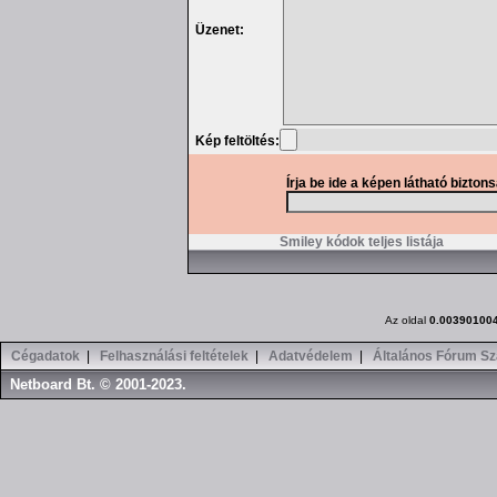
Üzenet:
Kép feltöltés:
Írja be ide a képen látható bizton
Smiley kódok teljes listája
Az oldal
0.00390100
Cégadatok
|
Felhasználási feltételek
|
Adatvédelem
|
Általános Fórum Sz
Netboard Bt. © 2001-2023.