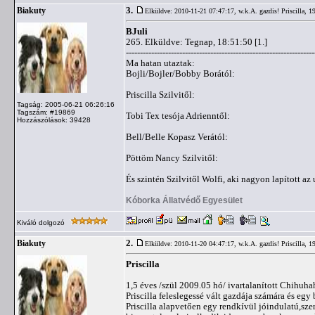
3.
Biakuty
Elküldve: 2010-11-21 07:47:17,
w.k.A. gazdis! Priscilla, 1
BJuli
265. Elküldve: Tegnap, 18:51:50 [1.]
-------------------------------------------------------------------
Ma hatan utaztak:
Bojli/Bojler/Bobby Borától:
Priscilla Szilvitől:
Tagság: 2005-06-21 06:26:16
Tagszám: #19869
Tobi Tex tesója Adrienntől:
Hozzászólások: 39428
Bell/Belle Kopasz Verától:
Pöttöm Nancy Szilvitől:
És szintén Szilvitől Wolfi, aki nagyon lapított az
Kóborka Állatvédő Egyesület
Kiváló dolgozó
2.
Biakuty
Elküldve: 2010-11-20 04:47:17,
w.k.A. gazdis! Priscilla, 1
Priscilla
1,5 éves /szül 2009.05 hó/ ivartalanított Chihuh
Priscilla feleslegessé vált gazdája számára és egy
Priscilla alapvetően egy rendkívül jóindulatú,sz