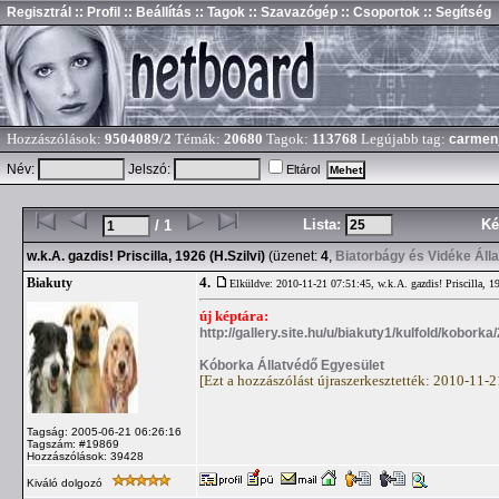
Regisztrál
:: Profil
:: Beállítás
:: Tagok
:: Szavazógép
:: Csoportok
:: Segítség
Hozzászólások:
9504089/2
Témák:
20680
Tagok:
113768
Legújabb tag:
carmen
Név:
Jelszó:
Eltárol
Lista:
Ké
/ 1
w.k.A. gazdis! Priscilla, 1926 (H.Szilvi)
(üzenet:
4
,
Biatorbágy és Vidéke Áll
4.
Biakuty
Elküldve: 2010-11-21 07:51:45,
w.k.A. gazdis! Priscilla, 1
új képtára:
http://gallery.site.hu/u/biakuty1/kulfold/koborka/
Kóborka Állatvédő Egyesület
[Ezt a hozzászólást újraszerkesztették: 2010-11-
Tagság: 2005-06-21 06:26:16
Tagszám: #19869
Hozzászólások: 39428
Kiváló dolgozó