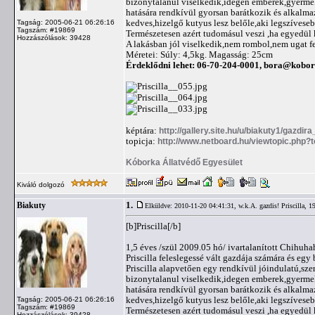
bizonytalanul viselkedik,idegen emberek,gyermeke
hatására rendkívül gyorsan barátkozik és alkalm
kedves,hizelgő kutyus lesz belőle,aki legszíveseb
Tagság: 2005-06-21 06:26:16
Tagszám: #19869
Természetesen azért tudomásul veszi ,ha egyedül k
Hozzászólások: 39428
A lakásban jól viselkedik,nem rombol,nem ugat fe
Méretei: Súly: 4,5kg. Magasság: 25cm
Érdeklődni lehet: 06-70-204-0001,
bora@kobor
képtára:
http://gallery.site.hu/u/biakuty1/gazdira_
topicja:
http://www.netboard.hu/viewtopic.php?
Kóborka Állatvédő Egyesület
Kiváló dolgozó
1.
Biakuty
Elküldve: 2010-11-20 04:41:31,
w.k.A. gazdis! Priscilla, 1
[b]Priscilla[/b]
1,5 éves /szül 2009.05 hó/ ivartalanított Chihuh
Priscilla feleslegessé vált gazdája számára és egy
Priscilla alapvetően egy rendkívül jóindulatú,sz
bizonytalanul viselkedik,idegen emberek,gyermeke
hatására rendkívül gyorsan barátkozik és alkalm
kedves,hizelgő kutyus lesz belőle,aki legszíveseb
Tagság: 2005-06-21 06:26:16
Tagszám: #19869
Természetesen azért tudomásul veszi ,ha egyedül k
Hozzászólások: 39428