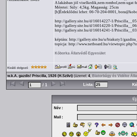
A lakásban jól viselkedik,nem rombol,nem ugat fe
Méretei: Súly: 4,5kg. Magasság: 25cm
[b]Érdeklődni lehet: 06-70-204-0001,
bora@kobo
http://gallery.site.hu/d/16014227-1/Priscilla__05
http://gallery.site.hu/d/16014220-1/Priscilla__06
http://gallery.site.hu/d/16014241-1/Priscilla__03
képtára: http://gallery.site.hu/u/biakuty1/gazdira_
topicja: http://www.netboard.hu/viewtopic.php?
Kóborka Állatvédő Egyesület
Kiváló dolgozó
w.k.A. gazdis! Priscilla, 1926 (H.Szilvi)
(üzenet:
4
,
Biatorbágy és Vidéke Áll
Lista:
Ké
/ 1
Új
Név :
Mail :