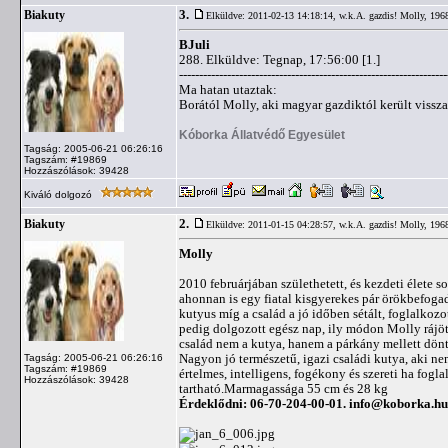
3.
Biakuty
Elküldve: 2011-02-13 14:18:14,
w.k.A. gazdis! Molly, 196
BJuli
288. Elküldve: Tegnap, 17:56:00 [1.]
-------------------------------------------------------------------
Ma hatan utaztak:
Borától Molly, aki magyar gazdiktól került vissza
Kóborka Állatvédő Egyesület
Tagság: 2005-06-21 06:26:16
Tagszám: #19869
Hozzászólások: 39428
Kiváló dolgozó
2.
Biakuty
Elküldve: 2011-01-15 04:28:57,
w.k.A. gazdis! Molly, 196
Molly
2010 februárjában születhetett, és kezdeti élete
ahonnan is egy fiatal kisgyerekes pár örökbefogad
kutyus míg a család a jó időben sétált, foglalkoz
pedig dolgozott egész nap, ily módon Molly rájött
család nem a kutya, hanem a párkány mellett döntö
Nagyon jó természetű, igazi családi kutya, aki ne
Tagság: 2005-06-21 06:26:16
Tagszám: #19869
értelmes, intelligens, fogékony és szereti ha fo
Hozzászólások: 39428
tartható.Marmagassága 55 cm és 28 kg
Érdeklődni: 06-70-204-00-01.
info@koborka.hu