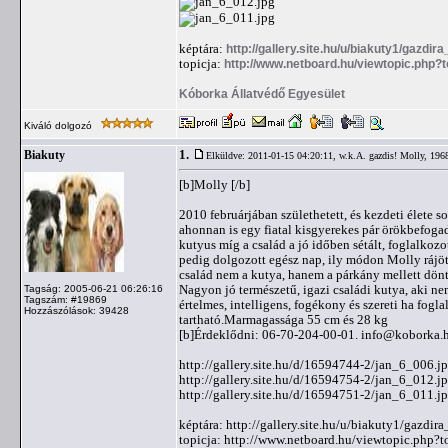
képtára:
http://gallery.site.hu/u/biakuty1/gazdir
topicja:
http://www.netboard.hu/viewtopic.php?
Kóborka Állatvédő Egyesület
Kiváló dolgozó
1.
Biakuty
Elküldve: 2011-01-15 04:20:11,
w.k.A. gazdis! Molly, 196
[b]Molly [/b]
2010 februárjában születhetett, és kezdeti élete
ahonnan is egy fiatal kisgyerekes pár örökbefogad
kutyus míg a család a jó időben sétált, foglalkoz
pedig dolgozott egész nap, ily módon Molly rájött
család nem a kutya, hanem a párkány mellett döntö
Nagyon jó természetű, igazi családi kutya, aki ne
Tagság: 2005-06-21 06:26:16
Tagszám: #19869
értelmes, intelligens, fogékony és szereti ha fo
Hozzászólások: 39428
tartható.Marmagassága 55 cm és 28 kg
[b]Érdeklődni: 06-70-204-00-01.
info@koborka.
http://gallery.site.hu/d/16594744-2/jan_6_006.j
http://gallery.site.hu/d/16594754-2/jan_6_012.j
http://gallery.site.hu/d/16594751-2/jan_6_011.j
képtára: http://gallery.site.hu/u/biakuty1/gazdi
topicja: http://www.netboard.hu/viewtopic.php?