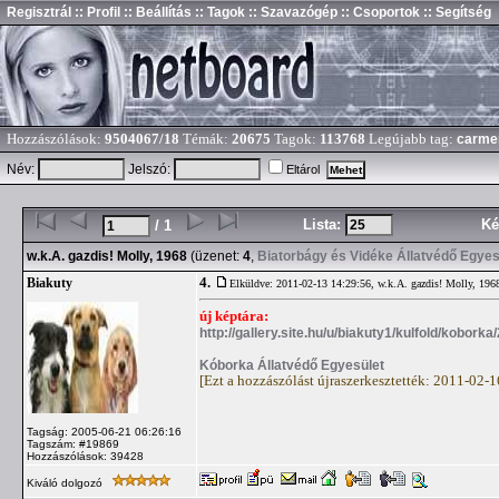
Regisztrál
:: Profil
:: Beállítás
:: Tagok
:: Szavazógép
:: Csoportok
:: Segítség
Hozzászólások:
9504067/18
Témák:
20675
Tagok:
113768
Legújabb tag:
carme
Név:
Jelszó:
Eltárol
Lista:
Ké
/ 1
w.k.A. gazdis! Molly, 1968
(üzenet:
4
,
Biatorbágy és Vidéke Állatvédő Egyes
4.
Biakuty
Elküldve: 2011-02-13 14:29:56,
w.k.A. gazdis! Molly, 196
új képtára:
http://gallery.site.hu/u/biakuty1/kulfold/kobork
Kóborka Állatvédő Egyesület
[Ezt a hozzászólást újraszerkesztették: 2011-02-
Tagság: 2005-06-21 06:26:16
Tagszám: #19869
Hozzászólások: 39428
Kiváló dolgozó