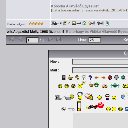
Kóborka Állatvédő Egyesület
[Ezt a hozzászólást újraszerkesztették: 2011-01-
Kiváló dolgozó
w.k.A. gazdis! Molly, 1968
(üzenet:
4
,
Biatorbágy és Vidéke Állatvédő Egyes
Lista:
Ké
/ 1
Új
Név :
Mail :