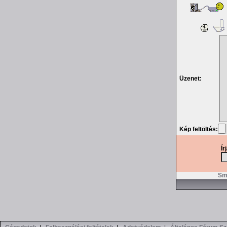
Üzenet:
Kép feltöltés:
Ír
Smi