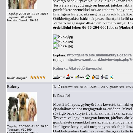
sóvárgó babakutyává válik, aki bízni akar az em
Testvéreivel együtt nagyon huncut, játékos, aktív
gombfekete szemekkel néz az emberre, hogy harag
Intelligens kutyus, aki még nagyon sok foglalkozá
Tagság: 2005-06-21 06:26:16
Tagszám: #19869
Örökbefogadása bárkinek javasolható,aki kellő ta
Hozzászólások: 39428
Várható magassága: 40-45 cm. Várható súlya: 15
érdeklődni lehet: 06-70-204-0001,
bora@kobor
képtára:
http://gallery.site.hu/u/biakuty1/gazdir
topicja:
http://www.netboard.hu/viewtopic.php?
Kóborka Állatvédő Egyesület
Kiváló dolgozó
1.
Biakuty
Elküldve: 2011-01-20 15:23:51,
w.k.A. gazdis! Nox, 1972 
[b]Nox[/b]
Most 3 hónapos, gyönyörű kis keverék kan, aki egy
éjszakákat: sajnos megfagytak az erdőben. Mivel e
sóvárgó babakutyává válik, aki bízni akar az em
Testvéreivel együtt nagyon huncut, játékos, aktív
gombfekete szemekkel néz az emberre, hogy harag
Intelligens kutyus, aki még nagyon sok foglalkozá
Tagság: 2005-06-21 06:26:16
Tagszám: #19869
Örökbefogadása bárkinek javasolható,aki kellő ta
Hozzászólások: 39428