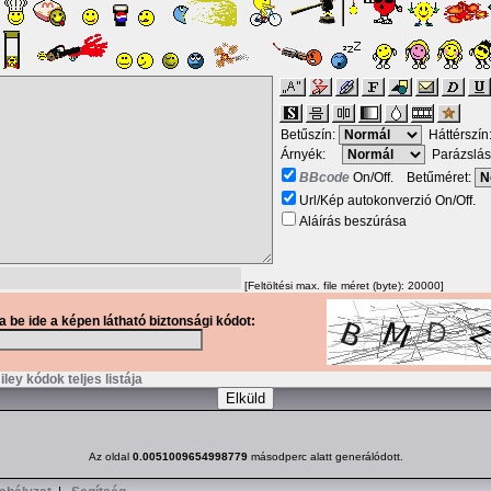
Betűszín:
Háttérszín
Árnyék:
Parázslás
BBcode
On/Off. Betűméret:
Url/Kép autokonverzió On/Off.
Aláírás beszúrása
[Feltöltési max. file méret (byte): 20000]
ja be ide a képen látható biztonsági kódot:
ley kódok teljes listája
Az oldal
0.0051009654998779
másodperc alatt generálódott.