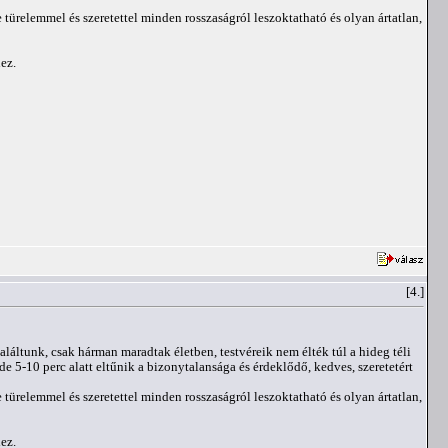
türelemmel és szeretettel minden rosszaságról leszoktatható és olyan ártatlan,
ez.
[4.]
láltunk, csak hárman maradtak életben, testvéreik nem élték túl a hideg téli
e 5-10 perc alatt eltűnik a bizonytalansága és érdeklődő, kedves, szeretetért
türelemmel és szeretettel minden rosszaságról leszoktatható és olyan ártatlan,
ez.