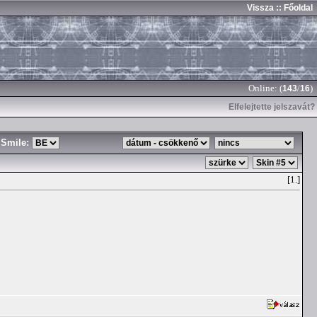
Vissza
:: Főoldal
Online: (
/
)
143
16
Elfelejtette jelszavát?
Smile:
[1.]