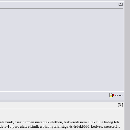
[2.]
[3.]
láltunk, csak hárman maradtak életben, testvéreik nem élték túl a hideg téli
e 5-10 perc alatt eltűnik a bizonytalansága és érdeklődő, kedves, szeretetért