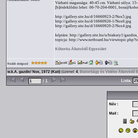
Várható magassága: 40-45 cm. Várható súlya: 15
[b]érdeklődni lehet: 06-70-204-0001,
bora@kobo
http://gallery.site.hu/d/16660923-2/Nox5.jpg
http://gallery.site.hu/d/16660926-1/Nox6.jpg
http://gallery.site.hu/d/16660920-2/Nox4.jpg
képtára: http://gallery.site.hu/u/biakuty1/gazdir
topicja: http://www.netboard.hu/viewtopic.php?
Kóborka Állatvédő Egyesület
Kiváló dolgozó
w.k.A. gazdis! Nox, 1972 (Kati)
(üzenet:
4
,
Biatorbágy és Vidéke Állatvédő 
Lista:
/ 1
Név :
Mail :