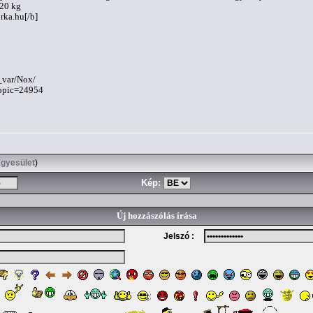
-20 kg
rka.hu
[/b]
a_var/Nox/
topic=24954
Egyesület
)
Kép:
Új hozzászólás írása
Jelszó :