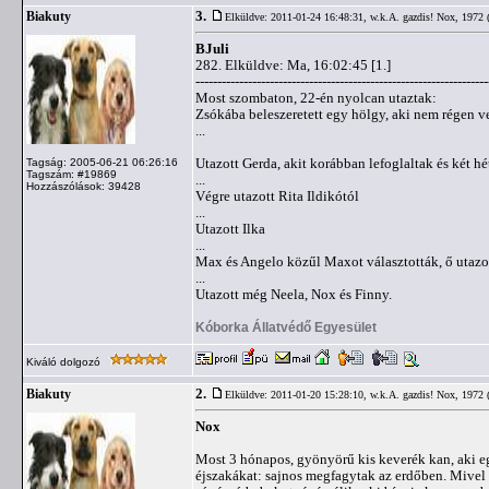
3.
Biakuty
Elküldve: 2011-01-24 16:48:31,
w.k.A. gazdis! Nox, 1972 
BJuli
282. Elküldve: Ma, 16:02:45 [1.]
-------------------------------------------------------------------
Most szombaton, 22-én nyolcan utaztak:
Zsókába beleszeretett egy hölgy, aki nem régen v
...
Utazott Gerda, akit korábban lefoglaltak és két hé
Tagság: 2005-06-21 06:26:16
Tagszám: #19869
...
Hozzászólások: 39428
Végre utazott Rita Ildikótól
...
Utazott Ilka
...
Max és Angelo közűl Maxot választották, ő utazo
...
Utazott még Neela, Nox és Finny.
Kóborka Állatvédő Egyesület
Kiváló dolgozó
2.
Biakuty
Elküldve: 2011-01-20 15:28:10,
w.k.A. gazdis! Nox, 1972 
Nox
Most 3 hónapos, gyönyörű kis keverék kan, aki egy
éjszakákat: sajnos megfagytak az erdőben. Mivel e