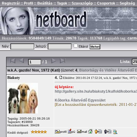
Regisztrál
:: Profil
:: Beállítás
:: Tagok
:: Szavazógép
:: Csoportok
:: Segítség
Hozzászólások:
9504049/149
Témák:
20670
Tagok:
113768
Legújabb tag:
carm
Név:
Jelszó:
Eltárol
Lista:
/ 1
w.k.A. gazdis! Nox, 1972 (Kati)
(üzenet:
4
,
Biatorbágy és Vidéke Állatvédő 
4.
Biakuty
Elküldve: 2011-01-24 17:52:24,
w.k.A. gazdis! Nox, 1972 
új képtára:
http://gallery.site.hu/u/biakuty1/kulfold/koborka
Kóborka Állatvédő Egyesület
[Ezt a hozzászólást újraszerkesztették: 2011-01-
Tagság: 2005-06-21 06:26:16
Tagszám: #19869
Hozzászólások: 39428
Kiváló dolgozó