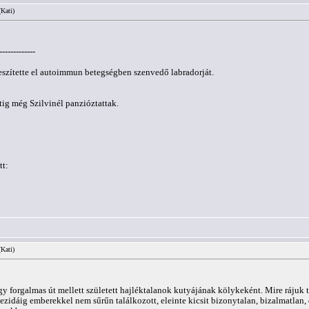
(Kati)
-------------
eszítette el autoimmun betegségben szenvedő labradorját.
tig még Szilvinél panzióztattak.
tt:
(Kati)
 forgalmas út mellett született hajléktalanok kutyájának kölykeként. Mire rájuk ta
zidáig emberekkel nem sűrűn találkozott, eleinte kicsit bizonytalan, bizalmatlan, d