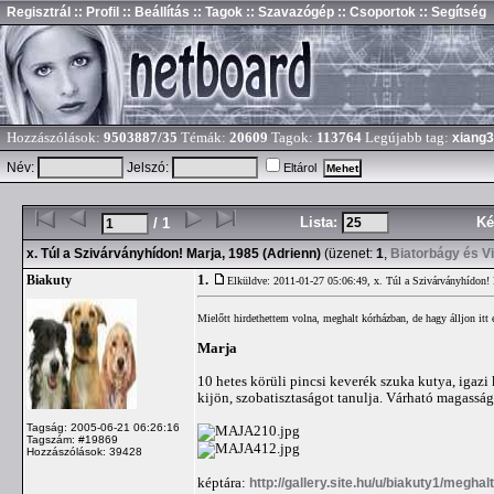
Regisztrál
:: Profil
:: Beállítás
:: Tagok
:: Szavazógép
:: Csoportok
:: Segítség
Hozzászólások:
9503887/35
Témák:
20609
Tagok:
113764
Legújabb tag:
xiang
Név:
Jelszó:
Eltárol
Lista:
Ké
/ 1
x. Túl a Szivárványhídon! Marja, 1985 (Adrienn)
(üzenet:
1
,
Biatorbágy és V
1.
Biakuty
Elküldve: 2011-01-27 05:06:49,
x. Túl a Szivárványhídon!
Mielőtt hirdethettem volna, meghalt kórházban, de hagy álljon itt
Marja
10 hetes körüli pincsi keverék szuka kutya, igaz
kijön, szobatisztaságot tanulja. Várható magasság
Tagság: 2005-06-21 06:26:16
Tagszám: #19869
Hozzászólások: 39428
képtára:
http://gallery.site.hu/u/biakuty1/megh