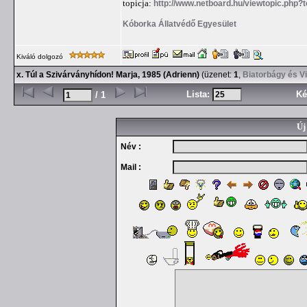
topicja:
http://www.netboard.hu/viewtopic.php?
Kóborka Állatvédő Egyesület
Kiváló dolgozó
x. Túl a Szivárványhídon! Marja, 1985 (Adrienn)
(üzenet:
1
,
Biatorbágy és V
Lista:
Ké
/ 1
Új
Név :
Mail :