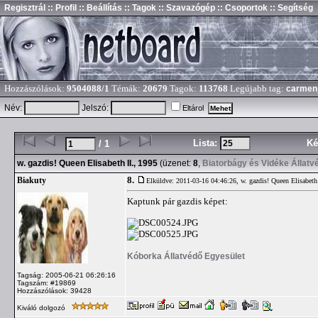
Regisztrál
:: Profil
:: Beállítás
:: Tagok
:: Szavazógép
:: Csoportok
:: Segítség
Hozzászólások:
9504088/1
Témák:
20679
Tagok:
113768
Legújabb tag:
carmen
Név:
Jelszó:
Eltárol
Lista:
Ké
/ 1
w. gazdis! Queen Elisabeth II., 1995
(üzenet:
8
,
Biatorbágy és Vidéke Állatv
8.
Biakuty
Elküldve: 2011-03-16 04:46:26,
w. gazdis! Queen Elisabeth
Kaptunk pár gazdis képet:
Kóborka Állatvédő Egyesület
Tagság: 2005-06-21 06:26:16
Tagszám: #19869
Hozzászólások: 39428
Kiváló dolgozó