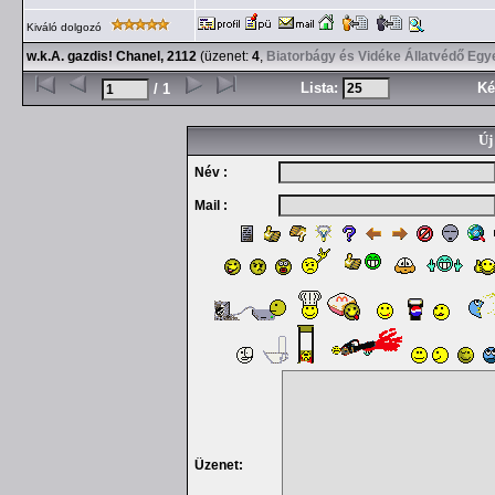
Kiváló dolgozó
w.k.A. gazdis! Chanel, 2112
(üzenet:
4
,
Biatorbágy és Vidéke Állatvédő Egy
Lista:
Ké
/ 1
Új
Név :
Mail :
Üzenet: