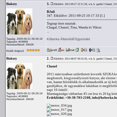
3.
Biakuty
Elküldve: 2011-09-27 22:11:28,
w.k.A. gazdis! Chanel, 21
BJuli
347. Elküldve: 2011-09-25 10:17:33 [1.]
-------------------------------------------------------------------
Tegnap öten utaztak:
Chagal, Chanel, Tina, Wanda és Viktor.
...
Kóborka Állatvédő Egyesület
Tagság: 2005-06-21 06:26:16
Tagszám: #19869
Hozzászólások: 39428
Kiváló dolgozó
2.
Biakuty
Elküldve: 2011-08-07 00:55:56,
w.k.A. gazdis! Chanel, 21
Chanel
2011 márciusában születhetett keverék SZUKA kut
megfontolt, kiegyensúlyozott kutyus, aki eleinte
van, hamar feloldódik és alkalmazkodik az új hel
gazdijához, de ugyanakkor lakásban is megfelelő
napi 10 óráról/.
Marmagassága várhatóan 45 cm lesz és 20 kg körül
Tagság: 2005-06-21 06:26:16
Tagszám: #19869
Érdeklődni: +36-30-703-2168,
info@koborka.h
Hozzászólások: 39428