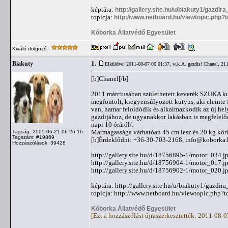
képtára:
http://gallery.site.hu/u/biakuty1/gazdir
topicja:
http://www.netboard.hu/viewtopic.php?
Kóborka Állatvédő Egyesület
Kiváló dolgozó
1.
Biakuty
Elküldve: 2011-08-07 00:01:37,
w.k.A. gazdis! Chanel, 21
[b]Chanel[/b]
2011 márciusában születhetett keverék SZUKA kut
megfontolt, kiegyensúlyozott kutyus, aki eleinte
van, hamar feloldódik és alkalmazkodik az új hel
gazdijához, de ugyanakkor lakásban is megfelelő
napi 10 óráról/.
Marmagassága várhatóan 45 cm lesz és 20 kg körül
Tagság: 2005-06-21 06:26:16
Tagszám: #19869
[b]Érdeklődni: +36-30-703-2168,
info@koborka.
Hozzászólások: 39428
http://gallery.site.hu/d/18756895-1/motor_034.j
http://gallery.site.hu/d/18756904-1/motor_017.j
http://gallery.site.hu/d/18756902-1/motor_020.j
képtára: http://gallery.site.hu/u/biakuty1/gazdira
topicja: http://www.netboard.hu/viewtopic.php?
Kóborka Állatvédő Egyesület
[Ezt a hozzászólást újraszerkesztették: 2011-08-