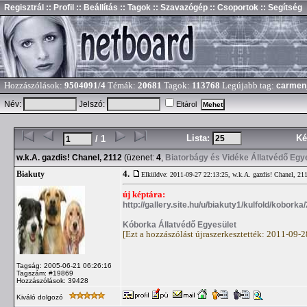
Regisztrál
:: Profil
:: Beállítás
:: Tagok
:: Szavazógép
:: Csoportok
:: Segítség
Hozzászólások:
9504091/4
Témák:
20681
Tagok:
113768
Legújabb tag:
carmen
Név:
Jelszó:
Eltárol
Lista:
Ké
/ 1
w.k.A. gazdis! Chanel, 2112
(üzenet:
4
,
Biatorbágy és Vidéke Állatvédő Egy
4.
Biakuty
Elküldve: 2011-09-27 22:13:25,
w.k.A. gazdis! Chanel, 21
új képtára:
http://gallery.site.hu/u/biakuty1/kulfold/koborka
Kóborka Állatvédő Egyesület
[Ezt a hozzászólást újraszerkesztették: 2011-09-
Tagság: 2005-06-21 06:26:16
Tagszám: #19869
Hozzászólások: 39428
Kiváló dolgozó