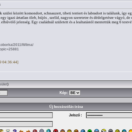
5
szülei között komondort, schnauzert, tibeti terriert és labradort is találunk, így 
 egy igazi ártatlan öleb, bújós , szelíd, nagyon szeretetre és dédelgetésre vágyó, d
elbűvölő jelenség. Egy családnál született és a lealtatástól mentettük meg 6 testvé
d/koborka/2011/Wilma/
topic=25881
19 04:36:44]
sület
)
Kép:
Új hozzászólás írása
Jelszó :