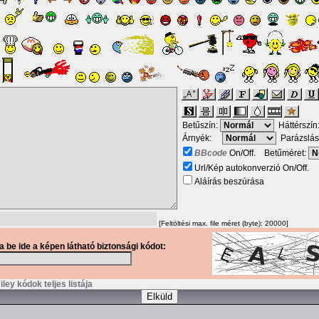
Betűszín:
Háttérszín
Árnyék:
Parázslás
BBcode
On/Off. Betűméret:
Url/Kép autokonverzió On/Off.
Aláírás beszúrása
[Feltöltési max. file méret (byte): 20000]
ja be ide a képen látható biztonsági kódot:
ley kódok teljes listája