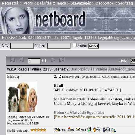
Regisztrál
:: Profil
:: Beállítás
:: Tagok
:: Szavazógép
:: Csoportok
:: Segítség
Hozzászólások:
9504051/2
Témák:
20671
Tagok:
113768
Legújabb tag:
carmen
Név:
Jelszó:
Eltárol
Lista:
/ 1
w.k.A. gazdis! Vilma, 2135
(üzenet:
2
,
Biatorbágy és Vidéke Állatvédő Egye
2.
Biakuty
Elküldve: 2011-09-18 20:38:13,
w.k.A. gazdis! Vilma, 213
BJuli
345. Elküldve: 2011-09-10 20:47:45 [1.]
-------------------------------------------------------------------
Ma hárman utaztak: Tóbiás, akit lekéstem, csak el
Utazott Meny, a kisöreg nj keverék lányka és Wil
Kóborka Állatvédő Egyesület
[Ezt a hozzászólást újraszerkesztették: 2011-09-
Tagság: 2005-06-21 06:26:16
Tagszám: #19869
Hozzászólások: 39428
Kiváló dolgozó