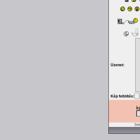
Üzenet:
Kép feltöltés:
Ír
Smi