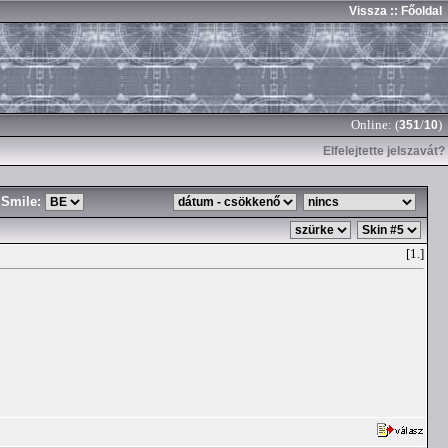
Vissza
:: Főoldal
Online: (
/
)
351
10
Elfelejtette jelszavát?
Smile:
[1.]