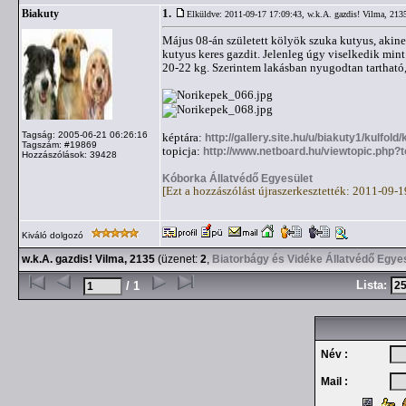
1.
Biakuty
Elküldve: 2011-09-17 17:09:43,
w.k.A. gazdis! Vilma, 213
Május 08-án született kölyök szuka kutyus, akinek 
kutyus keres gazdit. Jelenleg úgy viselkedik mint
20-22 kg. Szerintem lakásban nyugodtan tartható, 
Tagság: 2005-06-21 06:26:16
képtára:
http://gallery.site.hu/u/biakuty1/kulfol
Tagszám: #19869
topicja:
http://www.netboard.hu/viewtopic.php?
Hozzászólások: 39428
Kóborka Állatvédő Egyesület
[Ezt a hozzászólást újraszerkesztették: 2011-09-
Kiváló dolgozó
w.k.A. gazdis! Vilma, 2135
(üzenet:
2
,
Biatorbágy és Vidéke Állatvédő Egye
Lista:
/ 1
Név :
Mail :