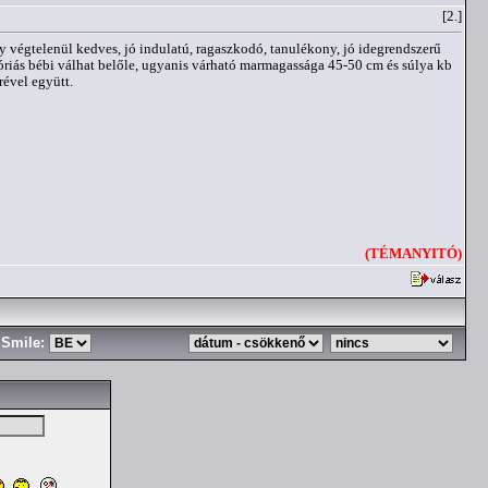
[2.]
egy végtelenül kedves, jó indulatú, ragaszkodó, tanulékony, jó idegrendszerű
e óriás bébi válhat belőle, ugyanis várható marmagassága 45-50 cm és súlya kb
rével együtt.
(TÉMANYITÓ)
Smile: