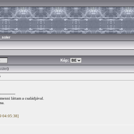
_soler
Kép:
sület
)
5
-------------
menni láttam a családjával.
ma.
19 04:05:38]