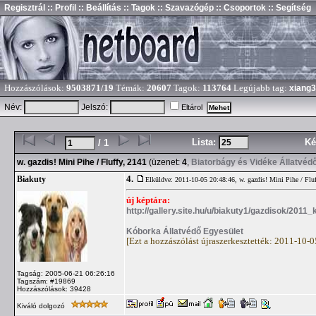
Regisztrál
:: Profil
:: Beállítás
:: Tagok
:: Szavazógép
:: Csoportok
:: Segítség
Hozzászólások:
9503871/19
Témák:
20607
Tagok:
113764
Legújabb tag:
xiang
Név:
Jelszó:
Eltárol
Lista:
Ké
/ 1
w. gazdis! Mini Pihe / Fluffy, 2141
(üzenet:
4
,
Biatorbágy és Vidéke Állatvéd
4.
Biakuty
Elküldve: 2011-10-05 20:48:46,
w. gazdis! Mini Pihe / Flu
új képtára:
http://gallery.site.hu/u/biakuty1/gazdisok/2011_
Kóborka Állatvédő Egyesület
[Ezt a hozzászólást újraszerkesztették: 2011-10-
Tagság: 2005-06-21 06:26:16
Tagszám: #19869
Hozzászólások: 39428
Kiváló dolgozó