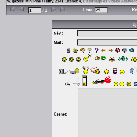
w. gazdis! Mini Pihe / Fluffy, 2141
(üzenet:
4
,
Biatorbágy és Vidéke Állatvéd
Lista:
Ké
/ 1
Új
Név :
Mail :
Üzenet: