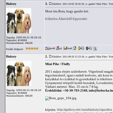
3.
Biakuty
Elküldve: 2011-10-05 20:45:29,
w. gazdis! Mini Pihe / Flu
Most írta Bora, hogy gazdis lett.
Kóborka Állatvédő Egyesület
Tagság: 2005-06-21 06:26:16
Tagszám: #19869
Hozzászólások: 39428
Kiváló dolgozó
2.
Biakuty
Elküldve: 2011-09-20 12:53:34,
w. gazdis! Mini Pihe / Flu
Mini Pihe / Fluffy
2011 május elején születhetett. Végtelenül maga
fegyelmezhető, igazi családi kedvenc, aki kora é
kutyákkal és cicákkal és gyerekekkel is tökéletes
Gyepmesteri telepről került hozzánk, Lovasberén
Várható méretei: Max. 35 cm és 7-8 kg.
Érdeklődni: +36-30-703-2168,
info@koborka.h
Tagság: 2005-06-21 06:26:16
Tagszám: #19869
Hozzászólások: 39428
képtára:
http://gallery.site.hu/u/biakuty1/gazdira