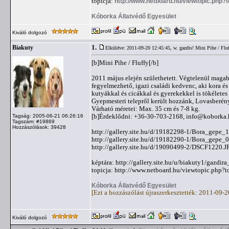
topicja:
http://www.netboard.hu/viewtopic.php?
Kóborka Állatvédő Egyesület
Kiváló dolgozó
1.
Biakuty
Elküldve: 2011-09-20 12:45:45,
w. gazdis! Mini Pihe / Flu
[b]Mini Pihe / Fluffy[/b]
2011 május elején születhetett. Végtelenül maga
fegyelmezhető, igazi családi kedvenc, aki kora é
kutyákkal és cicákkal és gyerekekkel is tökéletes
Gyepmesteri telepről került hozzánk, Lovasberén
Várható méretei: Max. 35 cm és 7-8 kg.
[b]Érdeklődni: +36-30-703-2168,
info@koborka.
Tagság: 2005-06-21 06:26:16
Tagszám: #19869
Hozzászólások: 39428
http://gallery.site.hu/d/19182298-1/Bora_gepe_
http://gallery.site.hu/d/19182290-1/Bora_gepe_
http://gallery.site.hu/d/19090499-2/DSCF1220.J
képtára: http://gallery.site.hu/u/biakuty1/gazdira
topicja: http://www.netboard.hu/viewtopic.php?
Kóborka Állatvédő Egyesület
[Ezt a hozzászólást újraszerkesztették: 2011-09-
Kiváló dolgozó