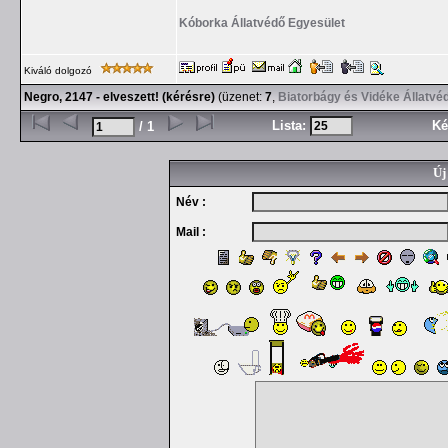
Kóborka Állatvédő Egyesület
Kiváló dolgozó
Negro, 2147 - elveszett! (kérésre)
(üzenet:
7
,
Biatorbágy és Vidéke Állatvé
Lista:
Ké
/ 1
Új
Név :
Mail :