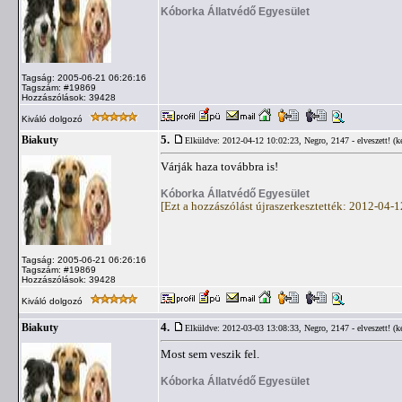
Kóborka Állatvédő Egyesület
Tagság: 2005-06-21 06:26:16
Tagszám: #19869
Hozzászólások: 39428
Kiváló dolgozó
5.
Biakuty
Elküldve: 2012-04-12 10:02:23,
Negro, 2147 - elveszett! (ké
Várják haza továbbra is!
Kóborka Állatvédő Egyesület
[Ezt a hozzászólást újraszerkesztették: 2012-04-
Tagság: 2005-06-21 06:26:16
Tagszám: #19869
Hozzászólások: 39428
Kiváló dolgozó
4.
Biakuty
Elküldve: 2012-03-03 13:08:33,
Negro, 2147 - elveszett! (ké
Most sem veszik fel.
Kóborka Állatvédő Egyesület