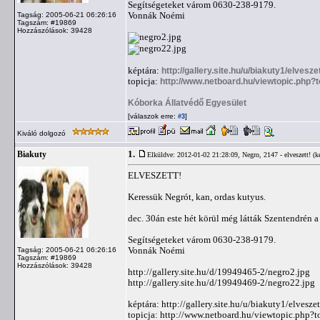
Segítségeteket várom 0630-238-9179.
Vonnák Noémi
Tagság: 2005-06-21 06:26:16
Tagszám: #19869
Hozzászólások: 39428
képtára:
http://gallery.site.hu/u/biakuty1/elvesze
topicja:
http://www.netboard.hu/viewtopic.php?
Kóborka Állatvédő Egyesület
[válaszok erre:
]
#3
Kiváló dolgozó
1.
Biakuty
Elküldve: 2012-01-02 21:28:09,
Negro, 2147 - elveszett! (ké
ELVESZETT!
Keressük Negrót, kan, ordas kutyus.
dec. 30án este hét körül még látták Szentendrén 
Segítségeteket várom 0630-238-9179.
Vonnák Noémi
Tagság: 2005-06-21 06:26:16
Tagszám: #19869
Hozzászólások: 39428
http://gallery.site.hu/d/19949465-2/negro2.jpg
http://gallery.site.hu/d/19949469-2/negro22.jpg
képtára: http://gallery.site.hu/u/biakuty1/elvesze
topicja: http://www.netboard.hu/viewtopic.php?