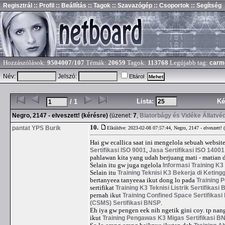
Regisztrál
:: Profil
:: Beállítás
:: Tagok
:: Szavazógép
:: Csoportok
:: Segítség
Hozzászólások:
9504007/107
Témák:
20659
Tagok:
113768
Legújabb tag:
carm
Név:
Jelszó:
Eltárol
Lista:
Ké
/ 1
Negro, 2147 - elveszett! (kérésre)
(üzenet:
7
,
Biatorbágy és Vidéke Állatvé
10.
pantat YPS Burik
Elküldve: 2023-02-08 07:57:44,
Negro, 2147 - elveszett! (
Hai gw ecallica saat ini mengelola sebuah websit
Sertifikasi ISO 9001
,
Jasa Sertifikasi ISO 14001
pahlawan kita yang udah berjuang mati - matian 
Selain itu gw juga ngelola
Informasi Training K3
Selain itu
Training Teknisi K3 Bekerja di Keting
bertanyeea tanyeeaa ikut dong lo pada
Training 
sertifikat
Training K3 Teknisi Listrik Sertifikasi
pernah ikut
Training Confined Space Sertifikas
(CSMS) Sertifikasi BNSP
.
Eh iya gw pengen eek nih ngetik gini coy. tp na
ikut
Training Pengawas K3 Migas Sertifikasi B