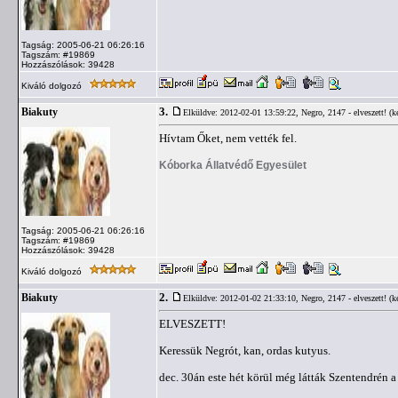
Tagság: 2005-06-21 06:26:16
Tagszám: #19869
Hozzászólások: 39428
Kiváló dolgozó
3.
Biakuty
Elküldve: 2012-02-01 13:59:22,
Negro, 2147 - elveszett! (ké
Hívtam Őket, nem vették fel.
Kóborka Állatvédő Egyesület
Tagság: 2005-06-21 06:26:16
Tagszám: #19869
Hozzászólások: 39428
Kiváló dolgozó
2.
Biakuty
Elküldve: 2012-01-02 21:33:10,
Negro, 2147 - elveszett! (ké
ELVESZETT!
Keressük Negrót, kan, ordas kutyus.
dec. 30án este hét körül még látták Szentendrén 