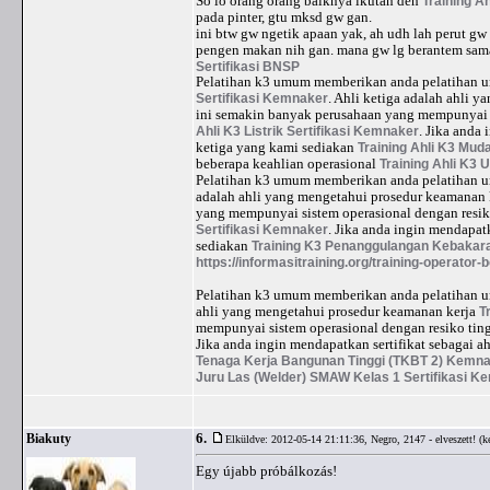
So lo orang orang baiknya ikutan deh
Training Ah
pada pinter, gtu mksd gw gan.
ini btw gw ngetik apaan yak, ah udh lah perut gw 
pengen makan nih gan. mana gw lg berantem sama
Sertifikasi BNSP
Pelatihan k3 umum memberikan anda pelatihan u
Sertifikasi Kemnaker
. Ahli ketiga adalah ahli 
ini semakin banyak perusahaan yang mempunyai s
Ahli K3 Listrik Sertifikasi Kemnaker
. Jika anda
ketiga yang kami sediakan
Training Ahli K3 Mud
beberapa keahlian operasional
Training Ahli K3
Pelatihan k3 umum memberikan anda pelatihan u
adalah ahli yang mengetahui prosedur keamanan 
yang mempunyai sistem operasional dengan resik
Sertifikasi Kemnaker
. Jika anda ingin mendapatk
sediakan
Training K3 Penanggulangan Kebaka
https://informasitraining.org/training-operator-b
Pelatihan k3 umum memberikan anda pelatihan u
ahli yang mengetahui prosedur keamanan kerja
T
mempunyai sistem operasional dengan resiko tin
Jika anda ingin mendapatkan sertifikat sebagai a
Tenaga Kerja Bangunan Tinggi (TKBT 2) Kemna
Juru Las (Welder) SMAW Kelas 1 Sertifikasi K
6.
Biakuty
Elküldve: 2012-05-14 21:11:36,
Negro, 2147 - elveszett! (ké
Egy újabb próbálkozás!