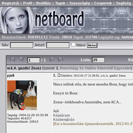
Regisztrál
:: Profil
:: Beállítás
:: Tagok
:: Szavazógép
:: Csoportok
:: Segítség
Hozzászólások:
9503912/12
Témák:
20616
Tagok:
113766
Legújabb tag:
batist
Név:
Jelszó:
Eltárol
Lista:
Ké
/ 1
w.k.A. gazdis! Zeusz
(üzenet:
1
,
Biatorbágy és Vidéke Állatvédő Egyesület
)
1.
pjuli
Elküldve: 2012-01-17 21:38:05,
w.k.A. gazdis! Zeusz
Nincs infónk róla, de most mondta Bora, hogy örö
Ennyit írt Bora:
Zeusz- örökbeadva Ausztriába, nem ACA...
Juli
Képtáram
Tagság: 2004-11-28 10:33:39
Tagszám: #14217
Közbenjárás
Hozzászólások: 10613
[Ezt a hozzászólást újraszerkesztették: 2012-01-