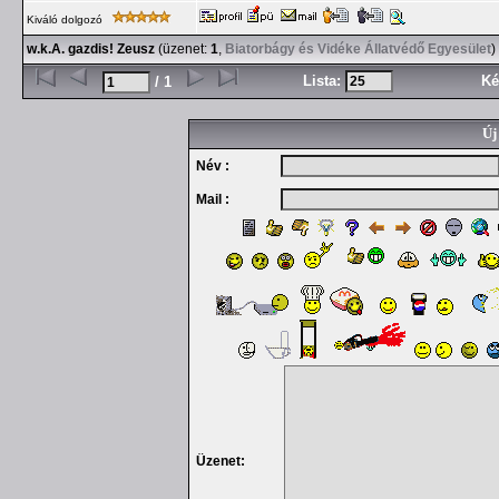
Kiváló dolgozó
w.k.A. gazdis! Zeusz
(üzenet:
1
,
Biatorbágy és Vidéke Állatvédő Egyesület
)
Lista:
Ké
/ 1
Új
Név :
Mail :
Üzenet: