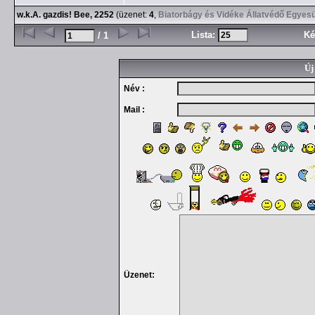
w.k.A. gazdis! Bee, 2252
(üzenet:
4
,
Biatorbágy és Vidéke Állatvédő Egyesü
Lista:
Ké
/ 1
Új
Név :
Mail :
Üzenet: