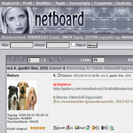
Regisztrál
:: Profil
:: Beállítás
:: Tagok
:: Szavazógép
:: Csoportok
:: Segítség
Hozzászólások:
9503923/23
Témák:
20619
Tagok:
113766
Legújabb tag:
batist
Név:
Jelszó:
Eltárol
Lista:
Ké
/ 1
w.k.A. gazdis! Bee, 2252
(üzenet:
4
,
Biatorbágy és Vidéke Állatvédő Egyesü
4.
Biakuty
Elküldve: 2012-02-18 21:36:09,
w.k.A. gazdis! Bee, 2252
új képtára:
http://gallery.site.hu/u/biakuty1/kulfold/kobork
Kóborka Állatvédő Egyesület
[Ezt a hozzászólást újraszerkesztették: 2012-02-
Tagság: 2005-06-21 06:26:16
Tagszám: #19869
Hozzászólások: 39428
Kiváló dolgozó