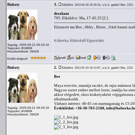
3.
Biakuty
Elküldve: 2012-02-18 20:29:33,
w.k.A. gazdis! Bee, 2252
dezzkam
795. Elküldve: Ma, 17:45:25 [2.]
-------------------------------------------------------------------
Elutazott ma Bee , Abby , Biene , A két basset sz
Kóborka Állatvédő Egyesület
Tagság: 2005-06-21 06:26:16
Tagszám: #19869
Hozzászólások: 39428
Kiváló dolgozó
2.
Biakuty
Elküldve: 2012-01-19 16:13:07,
w.k.A. gazdis! Bee, 2252
Bee
Maya testvére, mamája tacskó, de rajta mármost lá
Nagyon szeret ember mellett lenni, imádja ha sim
akkor elégedett, okos kiskutyaként végigalussza az
alkalmazkodik.
Várható méretei: 40-45 cm marmagasság és 15-20 
Érdeklődni: +36-30-703-2168,
info@koborka.h
Tagság: 2005-06-21 06:26:16
Tagszám: #19869
Hozzászólások: 39428