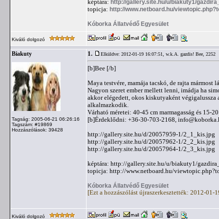
képtára:
http://gallery.site.hu/u/biakuty1/gazdir
topicja:
http://www.netboard.hu/viewtopic.php?
Kóborka Állatvédő Egyesület
Kiváló dolgozó
1.
Biakuty
Elküldve: 2012-01-19 16:07:51,
w.k.A. gazdis! Bee, 2252
[b]Bee [/b]
Maya testvére, mamája tacskó, de rajta mármost lá
Nagyon szeret ember mellett lenni, imádja ha sim
akkor elégedett, okos kiskutyaként végigalussza az
alkalmazkodik.
Várható méretei: 40-45 cm marmagasság és 15-20 
[b]Érdeklődni: +36-30-703-2168,
info@koborka.
Tagság: 2005-06-21 06:26:16
Tagszám: #19869
Hozzászólások: 39428
http://gallery.site.hu/d/20057959-1/2_1_kis.jpg
http://gallery.site.hu/d/20057962-1/2_2_kis.jpg
http://gallery.site.hu/d/20057964-1/2_3_kis.jpg
képtára: http://gallery.site.hu/u/biakuty1/gazdir
topicja: http://www.netboard.hu/viewtopic.php?
Kóborka Állatvédő Egyesület
[Ezt a hozzászólást újraszerkesztették: 2012-01-
Kiváló dolgozó