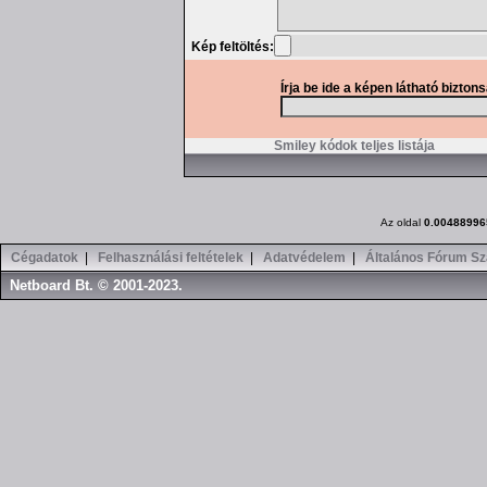
Kép feltöltés:
Írja be ide a képen látható bizton
Smiley kódok teljes listája
Az oldal
0.00488996
Cégadatok
|
Felhasználási feltételek
|
Adatvédelem
|
Általános Fórum Sz
Netboard Bt. © 2001-2023.