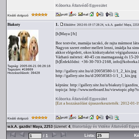
Kóborka Állatvédő Egyesület
Kiváló dolgozó
1.
Biakuty
Elküldve: 2012-01-19 17:28:24,
w.k.A. gazdis! Maya, 2253
[b]Maya [/b]
Bee testvére, mamája tacskó, de rajta mármost lát
Nagyon szeret ember mellett lenni, imádja ha sim
akkor elégedett, okos kiskutyaként végigalussza a
Várható méretei: 40-45 cm marmagasság és 15-20 
[b]Érdeklődni: +36-30-703-2168,
info@koborka.
Tagság: 2005-06-21 06:26:16
Tagszám: #19869
http://gallery.site.hu/d/20058580-1/1_2_kis.jpg
Hozzászólások: 39428
http://gallery.site.hu/d/20058583-1/1_1_kis.jpg
képtára: http://gallery.site.hu/u/biakuty1/gazdir
topicja: http://www.netboard.hu/viewtopic.php?
Kóborka Állatvédő Egyesület
[Ezt a hozzászólást újraszerkesztették: 2012-01-
Kiváló dolgozó
w.k.A. gazdis! Maya, 2253
(üzenet:
4
,
Biatorbágy és Vidéke Állatvédő Egye
Lista:
Ké
/ 1