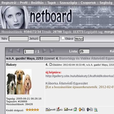
Regisztrál
:: Profil
:: Beállítás
:: Tagok
:: Szavazógép
:: Csoportok
:: Segítség
Hozzászólások:
9504172/34
Témák:
20700
Tagok:
113773
Legújabb tag:
morga
Név:
Jelszó:
Eltárol
Lista:
Ké
/ 1
w.k.A. gazdis! Maya, 2253
(üzenet:
4
,
Biatorbágy és Vidéke Állatvédő Egye
4.
Biakuty
Elküldve: 2012-02-04 16:53:49,
w.k.A. gazdis! Maya, 2253
új képtára:
http://gallery.site.hu/u/biakuty1/kulfold/kobork
Kóborka Állatvédő Egyesület
[Ezt a hozzászólást újraszerkesztették: 2012-02-
Tagság: 2005-06-21 06:26:16
Tagszám: #19869
Hozzászólások: 39428
Kiváló dolgozó