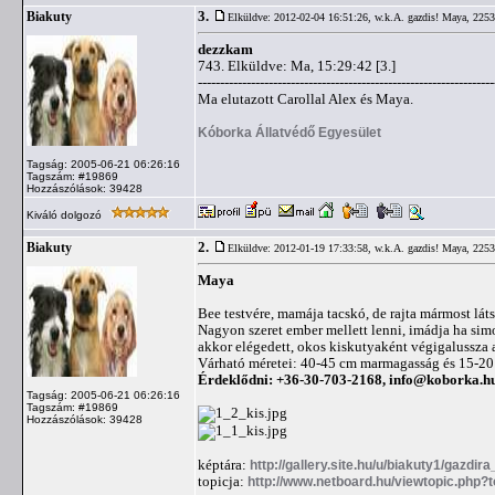
3.
Biakuty
Elküldve: 2012-02-04 16:51:26,
w.k.A. gazdis! Maya, 2253
dezzkam
743. Elküldve: Ma, 15:29:42 [3.]
-------------------------------------------------------------------
Ma elutazott Carollal Alex és Maya.
Kóborka Állatvédő Egyesület
Tagság: 2005-06-21 06:26:16
Tagszám: #19869
Hozzászólások: 39428
Kiváló dolgozó
2.
Biakuty
Elküldve: 2012-01-19 17:33:58,
w.k.A. gazdis! Maya, 2253
Maya
Bee testvére, mamája tacskó, de rajta mármost lát
Nagyon szeret ember mellett lenni, imádja ha sim
akkor elégedett, okos kiskutyaként végigalussza a
Várható méretei: 40-45 cm marmagasság és 15-20 
Érdeklődni: +36-30-703-2168,
info@koborka.h
Tagság: 2005-06-21 06:26:16
Tagszám: #19869
Hozzászólások: 39428
képtára:
http://gallery.site.hu/u/biakuty1/gazdir
topicja:
http://www.netboard.hu/viewtopic.php?