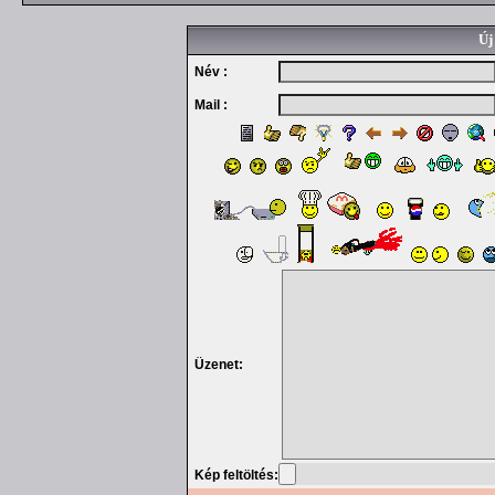
Új
Név :
Mail :
Üzenet:
Kép feltöltés: