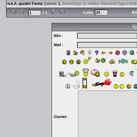
w.k.A. gazdis! Fanny
(üzenet:
1
,
Biatorbágy és Vidéke Állatvédő Egyesület
)
Lista:
Ké
/ 1
Új
Név :
Mail :
Üzenet: