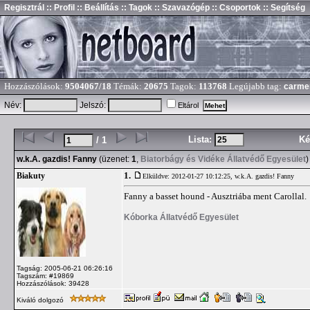
Regisztrál
:: Profil
:: Beállítás
:: Tagok
:: Szavazógép
:: Csoportok
:: Segítség
Hozzászólások:
9504067/18
Témák:
20675
Tagok:
113768
Legújabb tag:
carme
Név:
Jelszó:
Eltárol
Lista:
Ké
/ 1
w.k.A. gazdis! Fanny
(üzenet:
1
,
Biatorbágy és Vidéke Állatvédő Egyesület
)
1.
Biakuty
Elküldve: 2012-01-27 10:12:25,
w.k.A. gazdis! Fanny
Fanny a basset hound - Ausztriába ment Carollal.
Kóborka Állatvédő Egyesület
Tagság: 2005-06-21 06:26:16
Tagszám: #19869
Hozzászólások: 39428
Kiváló dolgozó