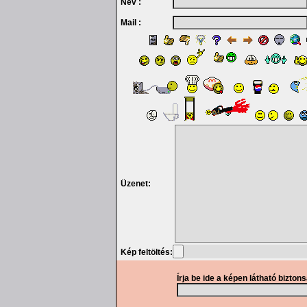
Név :
Mail :
Üzenet:
Kép feltöltés:
Írja be ide a képen látható bizton