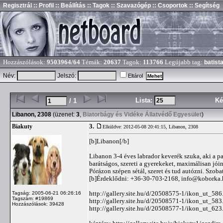
Regisztrál
:: Profil
:: Beállítás
:: Tagok
:: Szavazógép
:: Csoportok
:: Segítség
Hozzászólások:
9503964/64
Témák:
20637
Tagok:
113766
Legújabb tag:
batist
Név:
Jelszó:
Eltárol
Lista:
Ké
/ 1
Libanon, 2308
(üzenet:
3
,
Biatorbágy és Vidéke Állatvédő Egyesület
)
3.
Biakuty
Elküldve: 2012-05-08 20:41:15,
Libanon, 2308
[b]Libanon[/b]
Libanon 3-4 éves labrador keverék szuka, aki a 
barátságos, szereti a gyerekeket, maximálisan jói
Pórázon szépen sétál, szeret és tud autózni. Szob
[b]Érdeklődni: +36-30-703-2168,
info@koborka.
http://gallery.site.hu/d/20508575-1/ikon_ut_586
Tagság: 2005-06-21 06:26:16
Tagszám: #19869
http://gallery.site.hu/d/20508571-1/ikon_ut_583
Hozzászólások: 39428
http://gallery.site.hu/d/20508577-1/ikon_ut_623