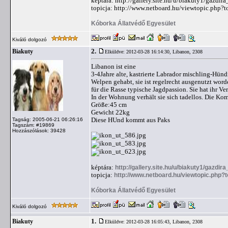
képtára: http://gallery.site.hu/u/biakuty1/gazdir
topicja: http://www.netboard.hu/viewtopic.php?
Kóborka Állatvédő Egyesület
Kiváló dolgozó
2.
Biakuty
Elküldve: 2012-03-28 16:14:30,
Libanon, 2308
Libanon ist eine
3-4Jahre alte, kastrierte Labrador mischling-Hünd
Welpen gehabt, sie ist regelrecht ausgenutzt word
für die Rasse typische Jagdpassion. Sie hat ihr Ve
In der Wohnung verhält sie sich tadellos. Die Ko
Größe:45 cm
Gewicht 22kg
Diese HUnd kommt aus Paks
Tagság: 2005-06-21 06:26:16
Tagszám: #19869
Hozzászólások: 39428
képtára:
http://gallery.site.hu/u/biakuty1/gazdir
topicja:
http://www.netboard.hu/viewtopic.php?
Kóborka Állatvédő Egyesület
Kiváló dolgozó
1.
Biakuty
Elküldve: 2012-03-28 16:05:43,
Libanon, 2308