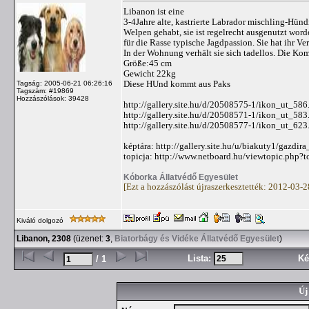
Libanon ist eine
3-4Jahre alte, kastrierte Labrador mischling-Hünd
Welpen gehabt, sie ist regelrecht ausgenutzt word
für die Rasse typische Jagdpassion. Sie hat ihr Ve
In der Wohnung verhält sie sich tadellos. Die Ko
Größe:45 cm
Gewicht 22kg
Diese HUnd kommt aus Paks
Tagság: 2005-06-21 06:26:16
Tagszám: #19869
Hozzászólások: 39428
http://gallery.site.hu/d/20508575-1/ikon_ut_586
http://gallery.site.hu/d/20508571-1/ikon_ut_583
http://gallery.site.hu/d/20508577-1/ikon_ut_623
képtára: http://gallery.site.hu/u/biakuty1/gazdir
topicja: http://www.netboard.hu/viewtopic.php?
Kóborka Állatvédő Egyesület
[Ezt a hozzászólást újraszerkesztették: 2012-03-
Kiváló dolgozó
Libanon, 2308
(üzenet:
3
,
Biatorbágy és Vidéke Állatvédő Egyesület
)
Lista:
Ké
/ 1
Új