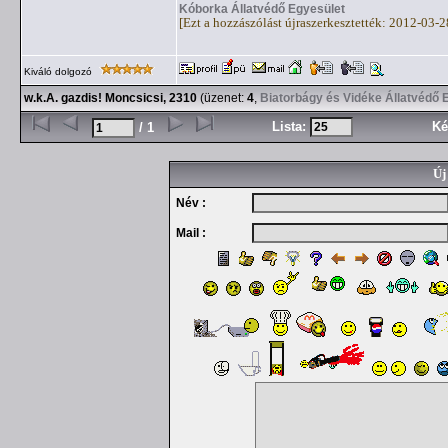
Kóborka Állatvédő Egyesület
[Ezt a hozzászólást újraszerkesztették: 2012-03-
Kiváló dolgozó
w.k.A. gazdis! Moncsicsi, 2310
(üzenet:
4
,
Biatorbágy és Vidéke Állatvédő 
Lista:
Ké
/ 1
Új
Név :
Mail :