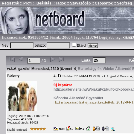
Regisztrál
:: Profil
:: Beállítás
:: Tagok
:: Szavazógép
:: Csoportok
:: Segítség
Hozzászólások:
9503864/12
Témák:
20604
Tagok:
113764
Legújabb tag:
xiang
Név:
Jelszó:
Eltárol
Lista:
Ké
/ 1
w.k.A. gazdis! Moncsicsi, 2310
(üzenet:
4
,
Biatorbágy és Vidéke Állatvédő 
4.
Biakuty
Elküldve: 2012-04-14 19:29:38,
w.k.A. gazdis! Moncsicsi,
új képtára:
http://gallery.site.hu/u/biakuty1/kulfold/kobork
Kóborka Állatvédő Egyesület
[Ezt a hozzászólást újraszerkesztették: 2012-04-
Tagság: 2005-06-21 06:26:16
Tagszám: #19869
Hozzászólások: 39428
Kiváló dolgozó