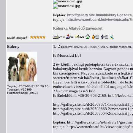
képtára:
http://gallery.site.hu/u/biakuty1/gazdir
topicja:
http://www.netboard.hu/viewtopic.php?
Kóborka Állatvédő Egyesület
Kiváló dolgozó
1.
Biakuty
Elküldve: 2012-03-28 17:30:57,
w.k.A. gazdis! Moncsicsi,
[b]Moncsicsi [/b]
2 év körüli pekingi palotapincsi keverék szuka , i
babakutyájával került hozzám. Nagyon gondos mam
kis szeretgetésre. Nagyon ragaszkodó és a legkisebb
szeretetért nem vár házőrzést , hatalmas sétákat. C
Egyenlőre félti a kiskutyáit a többiektől , de bi
embereknek viszont feltétel nélkül megenged bárm
Tagság: 2005-06-21 06:26:16
Tagszám: #19869
23-25 cm maga és 4-5 kiló
Hozzászólások: 39428
[b]Érdeklődni: +36-30-703-2168,
info@koborka.
http://gallery.site.hu/d/20508671-1/moncsicsi3.j
http://gallery.site.hu/d/20508668-2/moncsicsi1.j
http://gallery.site.hu/d/20508664-2/moncsicsi.jp
képtára: http://gallery.site.hu/u/biakuty1/gazdir
topicja: http://www.netboard.hu/viewtopic.php?