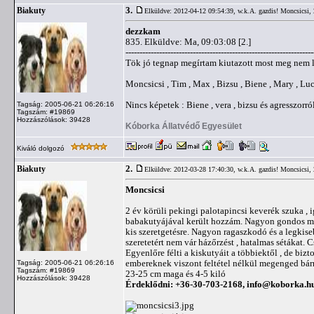
3.
Biakuty
Elküldve: 2012-04-12 09:54:39,
w.k.A. gazdis! Moncsicsi,
dezzkam
835. Elküldve: Ma, 09:03:08 [2.]
-------------------------------------------------------------------
Tök jó tegnap megírtam kiutazott most meg nem 
Moncsicsi , Tim , Max , Bizsu , Biene , Mary , Luci
Nincs képetek : Biene , vera , bizsu és agresszorról
Tagság: 2005-06-21 06:26:16
Tagszám: #19869
Hozzászólások: 39428
Kóborka Állatvédő Egyesület
Kiváló dolgozó
2.
Biakuty
Elküldve: 2012-03-28 17:40:30,
w.k.A. gazdis! Moncsicsi,
Moncsicsi
2 év körüli pekingi palotapincsi keverék szuka , i
babakutyájával került hozzám. Nagyon gondos mam
kis szeretgetésre. Nagyon ragaszkodó és a legkisebb
szeretetért nem vár házőrzést , hatalmas sétákat. C
Egyenlőre félti a kiskutyáit a többiektől , de bi
embereknek viszont feltétel nélkül megenged bárm
Tagság: 2005-06-21 06:26:16
Tagszám: #19869
23-25 cm maga és 4-5 kiló
Hozzászólások: 39428
Érdeklődni: +36-30-703-2168,
info@koborka.h