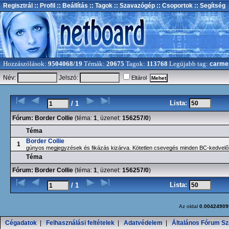
Regisztrál
:: Profil
:: Beállítás
:: Tagok
:: Szavazógép
:: Csoportok
:: Segítség
Hozzászólások:
9504068/19
Témák:
20675
Tagok:
113768
Legújabb tag:
carme
Név:
Jelszó:
Eltárol
Lista:
/ 1
Fórum:
Border Collie
(téma:
1
, üzenet:
156257/0
)
Téma
Border Collie
1
gúnyos megjegyzések és fikázás kizárva. Kötetlen csevegés minden BC-kedvelő
Téma
Fórum:
Border Collie
(téma:
1
, üzenet:
156257/0
)
Lista:
/ 1
Az oldal
0.00424909
Cégadatok
|
Felhasználási feltételek
|
Adatvédelem
|
Általános Fórum Sz