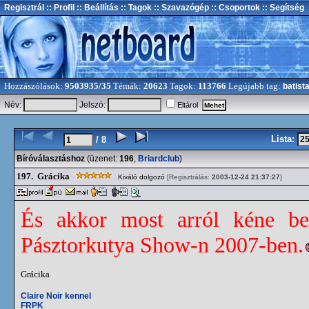
Regisztrál
:: Profil
:: Beállítás
:: Tagok
:: Szavazógép
:: Csoportok
:: Segítség
Hozzászólások:
9503935/35
Témák:
20623
Tagok:
113766
Legújabb tag:
batist
Név:
Jelszó:
Eltárol
Lista:
/ 8
Bíróválasztáshoz
(üzenet:
196
,
Briardclub
)
197.
Grácika
Kiváló dolgozó
[Regisztrálás:
2003-12-24 21:37:27
]
És akkor most arról kéne bes
Pásztorkutya Show-n 2007-ben.
Grácika
Claire Noir kennel
FRPK