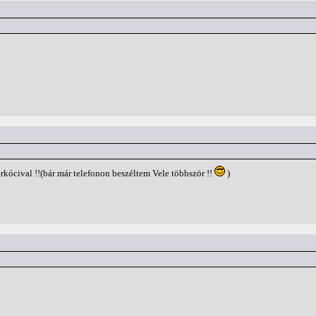
rkócival !!(bár már telefonon beszéltem Vele többször !!
)