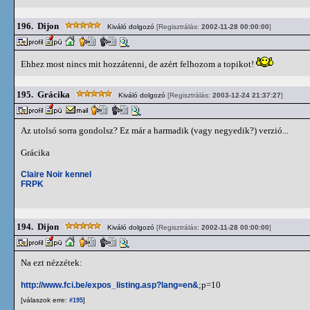
196.
Dijon
Kiváló dolgozó
[Regisztrálás:
2002-11-28 00:00:00
]
Ehhez most nincs mit hozzátenni, de azért felhozom a topikot!
195.
Grácika
Kiváló dolgozó
[Regisztrálás:
2003-12-24 21:37:27
]
Az utolsó sorra gondolsz? Ez már a harmadik (vagy negyedik?) verzió...
Grácika
Claire Noir kennel
FRPK
194.
Dijon
Kiváló dolgozó
[Regisztrálás:
2002-11-28 00:00:00
]
Na ezt nézzétek:
;p=10
http://www.fci.be/expos_listing.asp?lang=en&
[válaszok erre:
]
#195