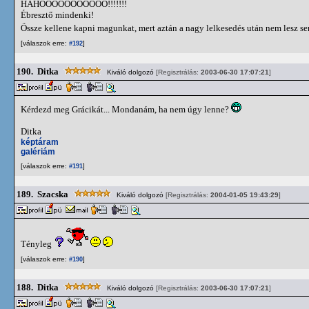
HAHÓÓÓÓÓÓÓÓÓÓÓ!!!!!!!
Ébresztő mindenki!
Össze kellene kapni magunkat, mert aztán a nagy lelkesedés után nem lesz s
[válaszok erre:
]
#192
190.
Ditka
Kiváló dolgozó
[Regisztrálás:
2003-06-30 17:07:21
]
Kérdezd meg Grácikát... Mondanám, ha nem úgy lenne?
Ditka
képtáram
galériám
[válaszok erre:
]
#191
189.
Szacska
Kiváló dolgozó
[Regisztrálás:
2004-01-05 19:43:29
]
Tényleg
[válaszok erre:
]
#190
188.
Ditka
Kiváló dolgozó
[Regisztrálás:
2003-06-30 17:07:21
]