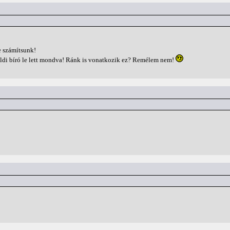
e számítsunk!
földi bíró le lett mondva! Ránk is vonatkozik ez? Remélem nem!