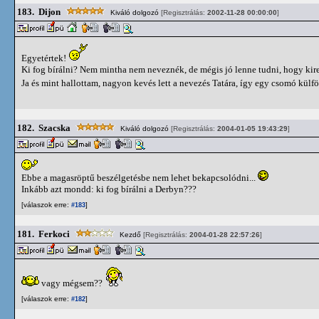
183.
Dijon
Kiváló dolgozó
[Regisztrálás:
2002-11-28 00:00:00
]
Egyetértek!
Ki fog bírálni? Nem mintha nem neveznék, de mégis jó lenne tudni, hogy kir
Ja és mint hallottam, nagyon kevés lett a nevezés Tatára, így egy csomó kül
182.
Szacska
Kiváló dolgozó
[Regisztrálás:
2004-01-05 19:43:29
]
Ebbe a magasröptű beszélgetésbe nem lehet bekapcsolódni...
Inkább azt mondd: ki fog bírálni a Derbyn???
[válaszok erre:
]
#183
181.
Ferkoci
Kezdő
[Regisztrálás:
2004-01-28 22:57:26
]
vagy mégsem??
[válaszok erre:
]
#182