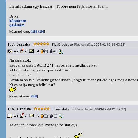
Én már adtam egy húszast... Többre nem futja mostanában...
Ditka
képtáram
galériám
[válaszok erre:
]
#189
#193
187.
Szacska
Kiváló dolgozó
[Regisztrálás:
2004-01-05 19:43:29
]
Na sziasztok.
Szóval az őszi CACIB 2*1 naposra lett meghírdetve.
Akkor mikor legyen a spec kiállítás?
Szombat du?
Aztán azon is el kellene gondolkodni, hogy ki mennyit előlegez meg a közösbe,
Ki csinálja meg a felhívást?
[válaszok erre:
]
#188
186.
Grácika
Kiváló dolgozó
[Regisztrálás:
2003-12-24 21:37:27
]
Talán januárban! (vállvonogatós smiley)