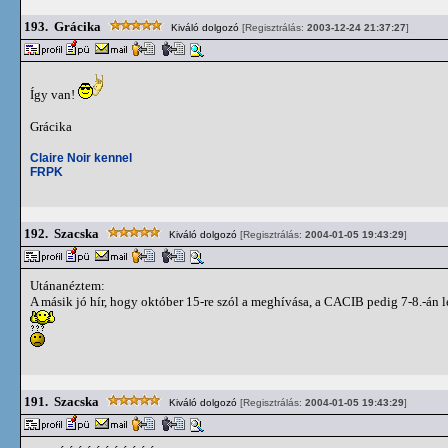
193.
Grácika
Kiváló dolgozó
[Regisztrálás:
2003-12-24 21:37:27
]
Így van!
Grácika
Claire Noir kennel
FRPK
192.
Szacska
Kiváló dolgozó
[Regisztrálás:
2004-01-05 19:43:29
]
Utánanéztem:
A másik jó hír, hogy október 15-re szól a meghívása, a CACIB pedig 7-8.-án l
191.
Szacska
Kiváló dolgozó
[Regisztrálás:
2004-01-05 19:43:29
]