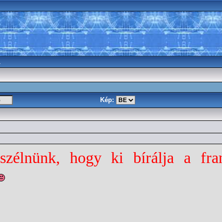
a
Kép:
zélnünk, hogy ki bírálja a fran