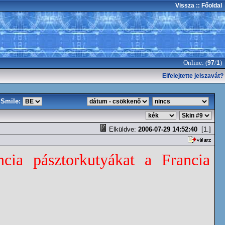
Vissza
:: Főoldal
Online: (
/
)
97
1
Elfelejtette jelszavát?
Smile:
Elküldve:
2006-07-29 14:52:40
[1.]
cia pásztorkutyákat a Francia