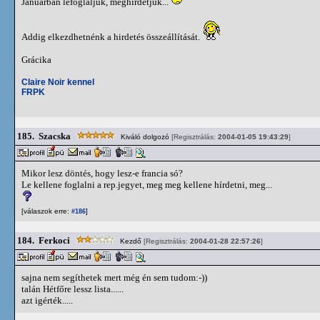
Januárban lefoglaljuk, meghirdetjük...
Addig elkezdhetnénk a hirdetés összeállítását.
Grácika
Claire Noir kennel
FRPK
185.
Szacska
Kiváló dolgozó
[Regisztrálás:
2004-01-05 19:43:29
]
Mikor lesz döntés, hogy lesz-e francia só?
Le kellene foglalni a rep.jegyet, meg meg kellene hírdetni, meg...
[válaszok erre:
]
#186
184.
Ferkoci
Kezdő
[Regisztrálás:
2004-01-28 22:57:26
]
sajna nem segíthetek mert még én sem tudom:-))
talán Hétfőre lessz lista......
azt igérték.....