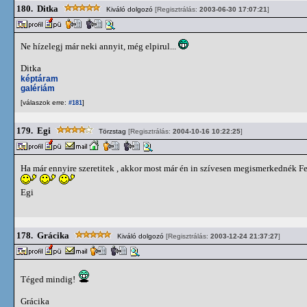
180.
Ditka
Kiváló dolgozó
[Regisztrálás:
2003-06-30 17:07:21
]
Ne hízelegj már neki annyit, még elpirul...
Ditka
képtáram
galériám
[válaszok erre:
]
#181
179.
Egi
Törzstag
[Regisztrálás:
2004-10-16 10:22:25
]
Ha már ennyire szeretitek , akkor most már én in szívesen megismerkednék Fe
Egi
178.
Grácika
Kiváló dolgozó
[Regisztrálás:
2003-12-24 21:37:27
]
Téged mindig!
Grácika