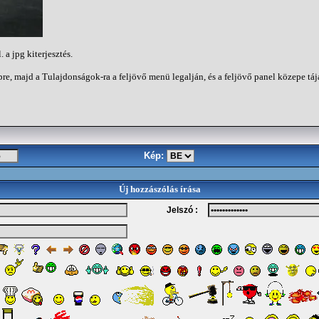
 a jpg kiterjesztés.
re, majd a Tulajdonságok-ra a feljövő menü legalján, és a feljövő panel közepe tá
Kép:
Új hozzászólás írása
Jelszó :