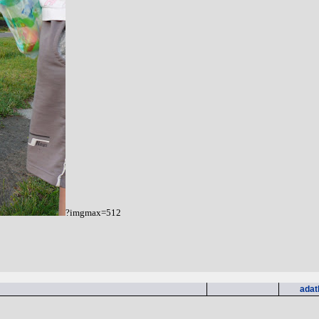
?imgmax=512
adat