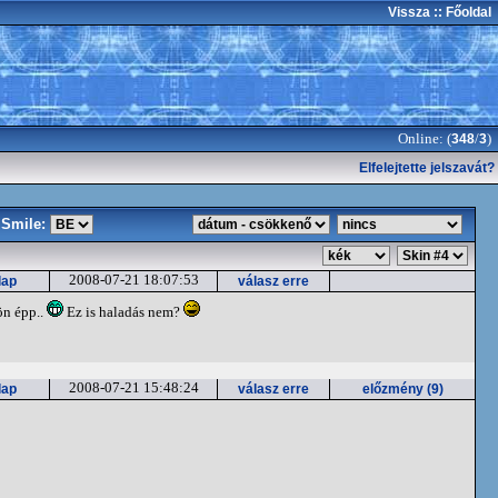
Vissza
:: Főoldal
Online: (
/
)
348
3
Elfelejtette jelszavát?
Smile:
2008-07-21 18:07:53
lap
válasz erre
n épp..
Ez is haladás nem?
2008-07-21 15:48:24
lap
válasz erre
előzmény (9)