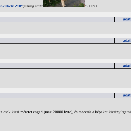
;><img src="
" /></a>
486204741218"
adat
adat
adat
adat
az csak kicsi méretet enged (max 20000 byte), és macerás a képeket kicsinyítgetni 