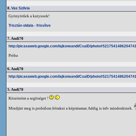
8.
Vas Szilvia
Gyönyörűek a kutyusok!
Trisztán oldala - frissítve
7.
Andi70
http://picasaweb.google.com/lajkoneandi/CsalD/photo#521754148620474
Próba
6.
Andi70
http://picasaweb.google.com/lajkoneandi/CsalD/photo#521754148620474
5.
Andi70
Köszönöm a segítséget !
Mindjárt meg is probálom felrakni a képtáramat.Addig is üdv mindenkinek.