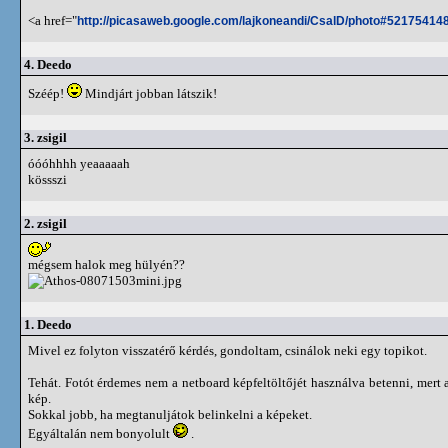
<a href="
http://picasaweb.google.com/lajkoneandi/CsalD/photo#5217541
4.
Deedo
Széép!
Mindjárt jobban látszik!
3.
zsigil
óóóhhhh yeaaaaah
kössszi
2.
zsigil
mégsem halok meg hülyén??
1.
Deedo
Mivel ez folyton visszatérő kérdés, gondoltam, csinálok neki egy topikot.
Tehát. Fotót érdemes nem a netboard képfeltöltőjét használva betenni, mert 
kép.
Sokkal jobb, ha megtanuljátok belinkelni a képeket.
Egyáltalán nem bonyolult
.