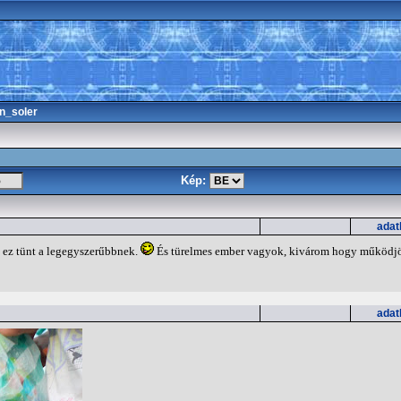
n_soler
Kép:
adat
 ez tünt a legegyszerűbbnek.
És türelmes ember vagyok, kivárom hogy működjö
adat