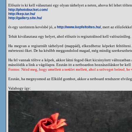
Először is ki kell választani egy olyan tárhelyet a neten, ahova fel lehet töl
http://photobucket.com/
http://kep.tar.hu/
http://gallery.site.hu/
és egy szerintem kevésbé jó, a
, mert az előzőekke
http://www.kepfeltoltes.hu/
Tehát kiválasztasz egy helyet, ahol először is regisztrálnod kell valószínűle
Ha megvan a regisztrált tárhelyed (mappád), elkezdhetsz képeket feltölteni.
méretezni őket. De ha később meggondolod magad, még mindig szerkesztheted a 
Ha fel vannak töltve a képek, akkor látni fogod őket kicsinyített változatban
másolódik a link a vágólapra. Ezután itt a netboardon hozzászóláskor be kell 
Fontos: Nézd meg, hogy amellett a terület mellett, ahol a szöveget beírod, b
Ezután, ha megnyomod az Elküld gombot, akkor a netboard rendszere elvileg a
Valahogy így: