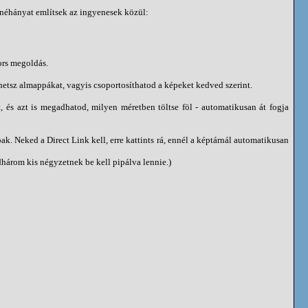
ak néhányat említsek az ingyenesek közül:
ors megoldás.
íthetsz almappákat, vagyis csoportosíthatod a képeket kedved szerint.
, és azt is megadhatod, milyen méretben töltse föl - automatikusan át fogja
k. Neked a Direct Link kell, erre kattints rá, ennél a képtárnál automatikusan
dhárom kis négyzetnek be kell pipálva lennie.)