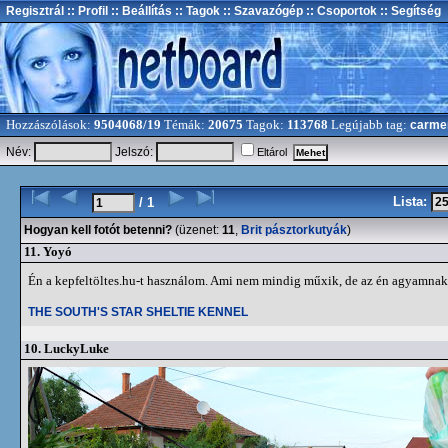
Regisztrál
:: Profil
:: Beállítás
:: Tagok
:: Szavazógép
:: Csoportok
:: Segítség
Hozzászólások:
9504068/19
Témák:
20675
Tagok:
113768
Legújabb tag:
carme
Név:
Jelszó:
Eltárol
Lista:
/ 1
Hogyan kell fotót betenni?
(üzenet:
11
,
Brit pásztorkutyák
)
11.
Yoyó
Én a kepfeltöltes.hu-t használom. Ami nem mindig műxik, de az én agyamnak
THE SOUTH'S STAR SHELTIE KENNEL
10.
LuckyLuke