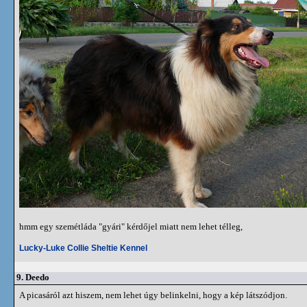
hmm egy szemétláda "gyári" kérdőjel miatt nem lehet télleg,
Lucky-Luke Collie Sheltie Kennel
9.
Deedo
A picasáról azt hiszem, nem lehet úgy belinkelni, hogy a kép látszódjon.