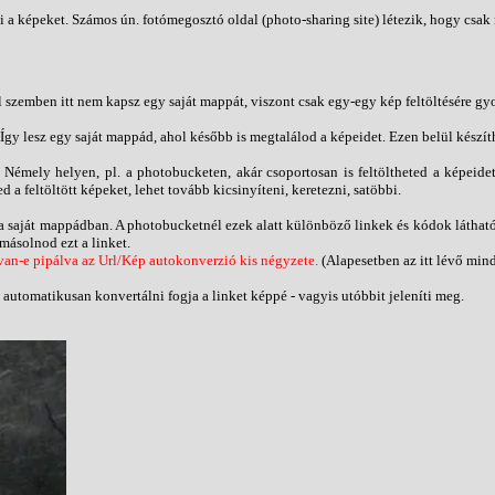
teni a képeket. Számos ún. fotómegosztó oldal (photo-sharing site) létezik, hogy cs
l szemben itt nem kapsz egy saját mappát, viszont csak egy-egy kép feltöltésére gy
g. Így lesz egy saját mappád, ahol később is megtalálod a képeidet. Ezen belül kész
 Némely helyen, pl. a photobucketen, akár csoportosan is feltöltheted a képeidet
feltöltött képeket, lehet tovább kicsinyíteni, keretezni, satöbbi.
 a saját mappádban. A photobucketnél ezek alatt különböző linkek és kódok láthatóa
másolnod ezt a linket.
e van-e pipálva az Url/Kép autokonverzió kis négyzete.
(Alapesetben az itt lévő min
utomatikusan konvertálni fogja a linket képpé - vagyis utóbbit jeleníti meg.