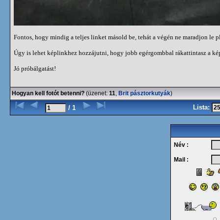
Fontos, hogy mindig a teljes linket másold be, tehát a végén ne maradjon le pl.
Úgy is lehet képlinkhez hozzájutni, hogy jobb egérgombbal rákattintasz a kép
Jó próbálgatást!
Hogyan kell fotót betenni?
(üzenet:
11
,
Brit pásztorkutyák
)
Lista:
/ 1
Név :
Mail :