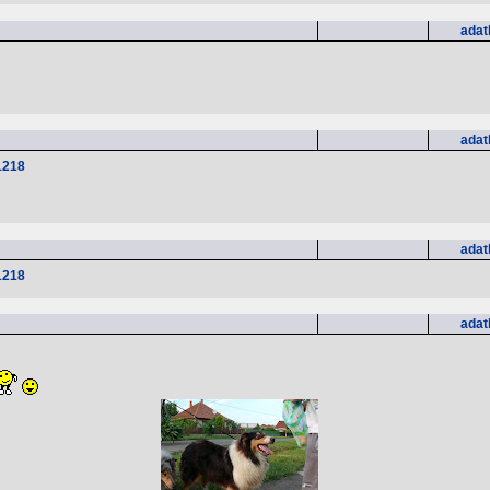
adat
adat
1218
adat
1218
adat