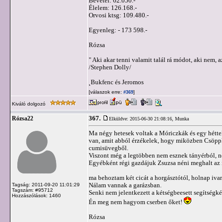
Bevétel: 62.050.-
Élelem: 126.168.-
Orvosi ktsg: 109.480.-
Egyenleg: - 173 598.-
Rózsa
" Aki akar tenni valamit talál rá módot, aki nem, a
/Stephen Dolly/
˛Bukfenc és Jeromos
[válaszok erre:
]
#369
Kiváló dolgozó
367.
Rózsa22
Elküldve: 2015-06-30 21:08:16,
Munka
Ma négy hetesek voltak a Móriczkák és egy héttel
van, amit abból érzékelek, hogy miközben Csöppk
cumisüvegből.
Viszont még a legtöbben nem esznek tányérból, n
Egyébként régi gazdájuk Zsuzsa néni meghalt az
ma behoztam két cicát a horgásztótól, holnap iva
Nálam vannak a garázsban.
Tagság: 2011-09-20 11:01:29
Tagszám: #95712
Senki nem jelentkezett a kétségbeesett segítségk
Hozzászólások: 1460
Én meg nem hagyom cserben őket!
Rózsa