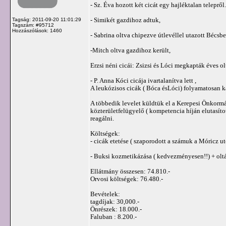
- Sz. Éva hozott két cicát egy hajléktalan teleprő
- Simikét gazdihoz adtuk,
Tagság: 2011-09-20 11:01:29
Tagszám: #95712
Hozzászólások: 1460
- Sabrina oltva chipezve útlevéllel utazott Bécsbe
-Mitch oltva gazdihoz került,
Erzsi néni cicái: Zsizsi és Lóci megkapták éves ol
- P. Anna Kóci cicája ivartalanítva lett ,
A leukózisos cicák ( Bóca ésLóci) folyamatosan k
A többedik levelet küldtük el a Kerepesi Önkormá
közterületfelügyelő ( kompetencia híján elutasíto
reagálni.
Költségek:
- cicák etetése ( szaporodott a számuk a Móricz ut
- Buksi kozmetikázása ( kedvezményesen!!) + olt
Ellátmány összesen: 74.810.-
Orvosi költségek: 76.480.-
Bevételek:
tagdíjak: 30,000.-
Önrészek: 18.000.-
Faluban : 8.200.-