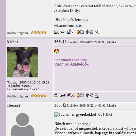
" Aki akar tenni valamit talál rá módot, aki nem, a
/Stephen Dolly/
˛Bukfenc és Jeromos
[válaszok erre:
]
#368
Kiváló dolgozó
366.
kluhus
Elküldve: 2015-06-22 20:04:05,
Munka
Facebook oldalunk
Csömöri Állatvédők
Tagság: 2005-01-12 09:15:28
Tagszám: #15090
Hozzászólások: 17797
Kiváló dolgozó
365.
Rózsa22
Elküldve: 2015-06-22 14:02:42,
Munka
Nőnek mint a gombák....
De azért ha jól megnézitek a képet, a kicsi vörös
Viszont szépen cumizik, kap egy kis pótlást is az 