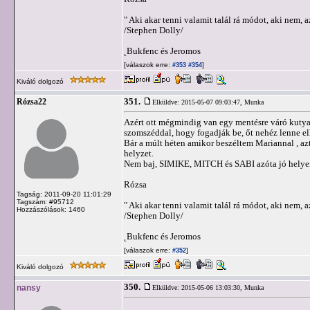
" Aki akar tenni valamit talál rá módot, aki nem, a
/Stephen Dolly/
˛Bukfenc és Jeromos
[válaszok erre:
]
#353
#354
Kiváló dolgozó
351.
Rózsa22
Elküldve: 2015-05-07 09:03:47,
Munka
Azért ott mégmindig van egy mentésre váró kutya
szomszéddal, hogy fogadják be, őt nehéz lenne e
Bár a múlt héten amikor beszéltem Mariannal , azt
helyzet.
Nem baj, SIMIKE, MITCH és SABI azóta jó helye
Rózsa
Tagság: 2011-09-20 11:01:29
Tagszám: #95712
" Aki akar tenni valamit talál rá módot, aki nem, a
Hozzászólások: 1460
/Stephen Dolly/
˛Bukfenc és Jeromos
[válaszok erre:
]
#352
Kiváló dolgozó
350.
nansy
Elküldve: 2015-05-06 13:03:30,
Munka