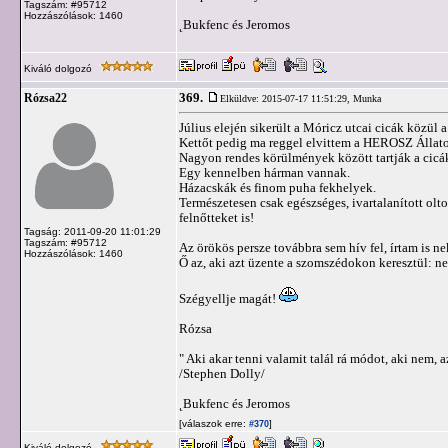
Tagszám: #95712
Hozzászólások: 1460
˛Bukfenc és Jeromos
Kiváló dolgozó
369.
Rózsa22
Elküldve: 2015-07-17 11:51:29,
Munka
Július elején sikerült a Móricz utcai cicák közül 
Kettőt pedig ma reggel elvittem a HEROSZ Állatot
Nagyon rendes körülmények között tartják a cicá
Egy kennelben hárman vannak.
Házacskák és finom puha fekhelyek.
Természetesen csak egészséges, ivartalanított olt
felnőtteket is!
Tagság: 2011-09-20 11:01:29
Tagszám: #95712
Az örökös persze továbbra sem hív fel, írtam is 
Hozzászólások: 1460
Ő az, aki azt üzente a szomszédokon keresztül: n
Szégyellje magát!
Rózsa
" Aki akar tenni valamit talál rá módot, aki nem, a
/Stephen Dolly/
˛Bukfenc és Jeromos
[válaszok erre:
]
#370
Kiváló dolgozó