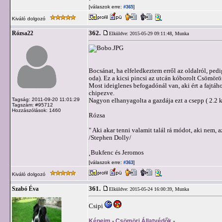
[válaszok erre:
]
#365
Kiváló dolgozó
362.
Rózsa22
Elküldve: 2015-05-29 09:11:48,
Munka
Bocsánat, ha elfeledkeztem erről az oldalról, pe
oda). Ez a kicsi pincsi az utcán kóborolt Csömörö
Most ideiglenes befogadónál van, aki ért a fajtához
chipezve.
Tagság: 2011-09-20 11:01:29
Nagyon elhanyagolta a gazdája ezt a csepp ( 2.2 k
Tagszám: #95712
Hozzászólások: 1460
Rózsa
" Aki akar tenni valamit talál rá módot, aki nem, a
/Stephen Dolly/
˛Bukfenc és Jeromos
[válaszok erre:
]
#363
Kiváló dolgozó
361.
Szabó Éva
Elküldve: 2015-05-24 16:00:39,
Munka
Csipi
Képeim
-
Csömöri Állatvédők
-