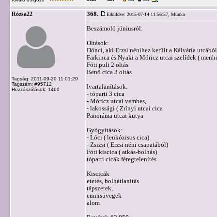
368.
Rózsa22
Elküldve: 2015-07-14 11:56:57,
Munka
Beszámoló júniusról:
Oltások:
Dönci, aki Erzsi nénihez került a Kálvária utcából
Farkinca és Nyaki a Móricz utcai szelídek ( menhel
Fóti puli 2 oltás
Benő cica 3 oltás
Tagság: 2011-09-20 11:01:29
Tagszám: #95712
Ivartalanítások:
Hozzászólások: 1460
- tóparti 3 cica
- Móricz utcai vemhes,
- lakossági ( Zrínyi utcai cica
Panoráma utcai kutya
Gyógyítások:
- Lóci ( leukózisos cica)
- Zsizsi ( Erzsi néni csapatából)
Fóti kiscica ( atkás-bolhás)
tóparti cicák féregtelenítés
Kiscicák
etetés, bolhátlanítás
tápszerek,
cumisüvegek
alom