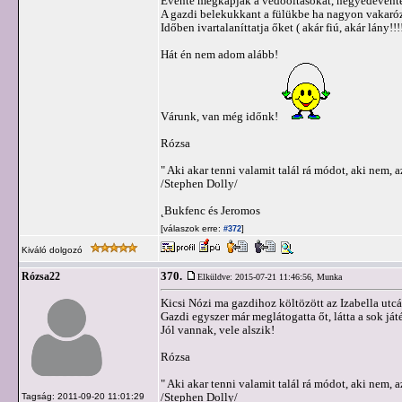
Évente megkapják a védőoltásokat, negyedévente a
A gazdi belekukkant a fülükbe ha nagyon vakarózna
Időben ivartalaníttatja őket ( akár fiú, akár lány!!!!!
Hát én nem adom alább!
Várunk, van még időnk!
Rózsa
" Aki akar tenni valamit talál rá módot, aki nem, a
/Stephen Dolly/
˛Bukfenc és Jeromos
[válaszok erre:
]
#372
Kiváló dolgozó
370.
Rózsa22
Elküldve: 2015-07-21 11:46:56,
Munka
Kicsi Nózi ma gazdihoz költözött az Izabella utc
Gazdi egyszer már meglátogatta őt, látta a sok ját
Jól vannak, vele alszik!
Rózsa
" Aki akar tenni valamit talál rá módot, aki nem, a
/Stephen Dolly/
Tagság: 2011-09-20 11:01:29