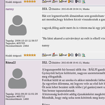
Kiváló dolgozó
353.
nansy
Elküldve: 2015-05-08 20:04:14,
Munka
Hát ezt legmerészebb álmaimban sem gondoltam vo
azt mondta,hogy közben kicsit visszakoztak a ga
vagyok,főleg azért mert én is vittem ma ki egy je
"Ha látni akarod a szivárványt az esőt is elkell vi
Tagság: 2006-10-10 11:56:57
Tagszám: #35765
nansy
Hozzászólások: 2464
Kiváló dolgozó
352.
Rózsa22
Elküldve: 2015-05-08 19:41:13,
Munka
A legszuperebb hír hosszú idők óta : BÁLFI gazdis
Gyönyörű helyre költözött, nagyon szeretetremélt
meg elfogadták.
Fotókat küld át az unoka és akkor mindenki láthat
Az egyetlen dilemma, mi legyen vele az első két 
Őt nem lehet bezárni szűk térbe ( pl garázs) mert 
Van benne tapasztalatunk.
A biztonság kedvéért addig éjszakánként megkötik(
Tagság: 2011-09-20 11:01:29
Tagszám: #95712
Mondták, hogy még soha nem kötöttek meg kutyát
Hozzászólások: 1460
Rózsa