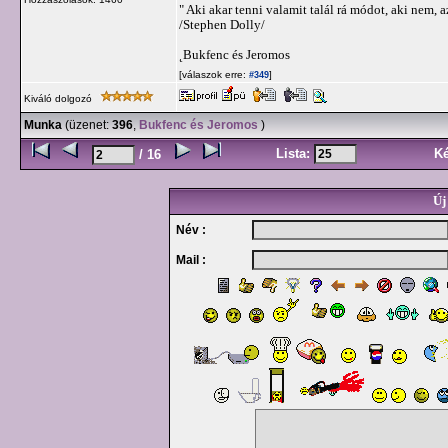
" Aki akar tenni valamit talál rá módot, aki nem, a
/Stephen Dolly/
˛Bukfenc és Jeromos
[válaszok erre:
]
#349
Kiváló dolgozó
Munka
(üzenet:
396
,
Bukfenc és Jeromos
)
Lista:
K
/ 16
Új
Név :
Mail :