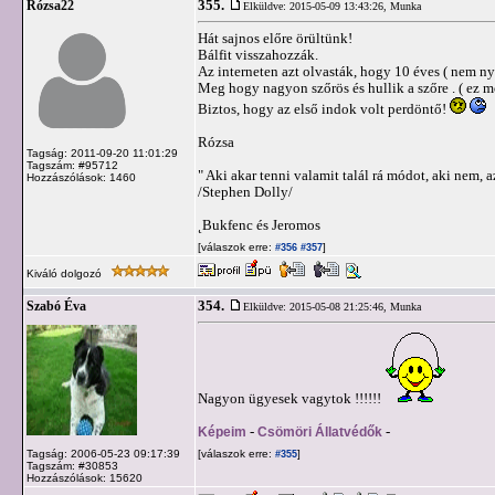
355.
Rózsa22
Elküldve: 2015-05-09 13:43:26,
Munka
Hát sajnos előre örültünk!
Bálfit visszahozzák.
Az interneten azt olvasták, hogy 10 éves ( nem nyo
Meg hogy nagyon szőrös és hullik a szőre . ( ez 
Biztos, hogy az első indok volt perdöntő!
Rózsa
Tagság: 2011-09-20 11:01:29
Tagszám: #95712
" Aki akar tenni valamit talál rá módot, aki nem, a
Hozzászólások: 1460
/Stephen Dolly/
˛Bukfenc és Jeromos
[válaszok erre:
]
#356
#357
Kiváló dolgozó
354.
Szabó Éva
Elküldve: 2015-05-08 21:25:46,
Munka
Nagyon ügyesek vagytok !!!!!!
Képeim
-
Csömöri Állatvédők
-
Tagság: 2006-05-23 09:17:39
[válaszok erre:
]
#355
Tagszám: #30853
Hozzászólások: 15620