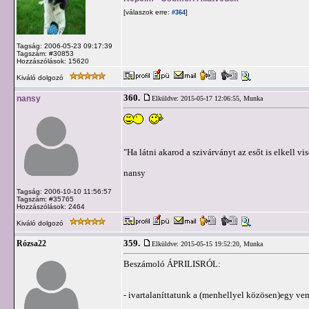
[válaszok erre:
]
#364
Tagság: 2006-05-23 09:17:39
Tagszám: #30853
Hozzászólások: 15620
Kiváló dolgozó
360.
nansy
Elküldve: 2015-05-17 12:06:55,
Munka
"Ha látni akarod a szivárványt az esőt is elkell vi
nansy
Tagság: 2006-10-10 11:56:57
Tagszám: #35765
Hozzászólások: 2464
Kiváló dolgozó
359.
Rózsa22
Elküldve: 2015-05-15 19:52:20,
Munka
Beszámoló ÁPRILISRÓL:
- ivartalaníttatunk a (menhellyel közösen)egy vemhe