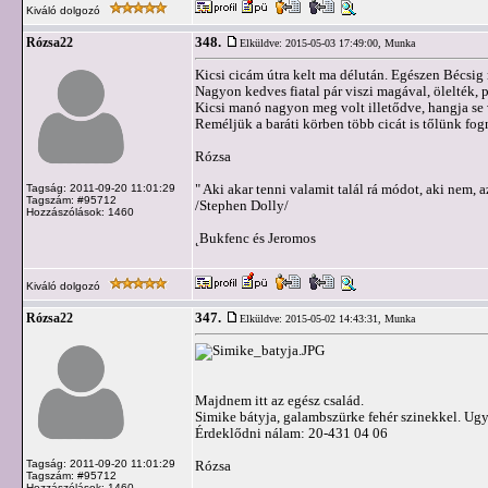
Kiváló dolgozó
348.
Rózsa22
Elküldve: 2015-05-03 17:49:00,
Munka
Kicsi cicám útra kelt ma délután. Egészen Bécsig 
Nagyon kedves fiatal pár viszi magával, ölelték, p
Kicsi manó nagyon meg volt illetődve, hangja se
Reméljük a baráti körben több cicát is tőlünk fogn
Rózsa
" Aki akar tenni valamit talál rá módot, aki nem, a
Tagság: 2011-09-20 11:01:29
Tagszám: #95712
/Stephen Dolly/
Hozzászólások: 1460
˛Bukfenc és Jeromos
Kiváló dolgozó
347.
Rózsa22
Elküldve: 2015-05-02 14:43:31,
Munka
Majdnem itt az egész család.
Simike bátyja, galambszürke fehér szinekkel. Ugya
Érdeklődni nálam: 20-431 04 06
Tagság: 2011-09-20 11:01:29
Rózsa
Tagszám: #95712
Hozzászólások: 1460