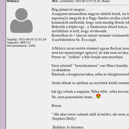
363.
Rózsa22
Elküldve: 2015-06-12 07:31:20,
Munka
Rég jártam itt megint....
A napjaim mostanában nagyon sűrűek lettek, ha leí
naponta2x megyek át a Nagy Sándor utcába a befog
kismackók mellettük, hogy nem mindig férnek oda 
Bekerült a képbe egy , a Vasútsoron éhező kutya
szelídülnie is kell, hogy elvihessük.
Kennelben és + láncon tartott weimari vizslaszerű
A szelídítésben Sz. Éva segít.
Tagság: 2011-09-20 11:01:29
Tagszám: #95712
Hozzászólások: 1460
A Móricz utcai etetést zömmel ugyan Ibolya( szoms
nem kis mennyiséget igényel, de már nem sovány
Persze az " örökös" a füle botját sem mozdítja!
Erzsi néninél " beszoktatáson" van Dönci kandúr,
cicahámban.
Ránézek a horgásztaviakra, néha az ideiglenesezők
Aztán állnak az ajtóban az enyémek kérdő szemme
hát így telnek a napjaim. Néha több , néha keves
No, nem panaszként írtam....
Rózsa
" Aki akar tenni valamit talál rá módot, aki nem, a
/Stephen Dolly/
˛Bukfenc és Jeromos