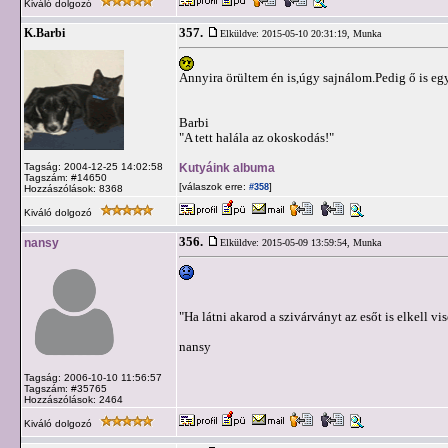
Kiváló dolgozó
357.
K.Barbi
Elküldve: 2015-05-10 20:31:19,
Munka
Annyira örültem én is,úgy sajnálom.Pedig ő is eg
Barbi
"A tett halála az okoskodás!"
Kutyáink albuma
Tagság: 2004-12-25 14:02:58
Tagszám: #14650
[válaszok erre:
]
#358
Hozzászólások: 8368
Kiváló dolgozó
356.
nansy
Elküldve: 2015-05-09 13:59:54,
Munka
"Ha látni akarod a szivárványt az esőt is elkell vi
nansy
Tagság: 2006-10-10 11:56:57
Tagszám: #35765
Hozzászólások: 2464
Kiváló dolgozó