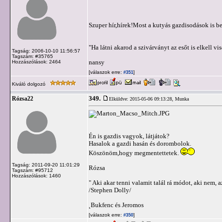
Szuper hír,hírek!Most a kutyás gazdisodások is b
"Ha látni akarod a szivárványt az esőt is elkell vi
Tagság: 2006-10-10 11:56:57
Tagszám: #35765
nansy
Hozzászólások: 2464
[válaszok erre:
]
#351
Kiváló dolgozó
349.
Rózsa22
Elküldve: 2015-05-06 09:13:28,
Munka
Én is gazdis vagyok, látjátok?
Hasalok a gazdi hasán és dorombolok.
Köszönöm,hogy megmentettetek.
Tagság: 2011-09-20 11:01:29
Rózsa
Tagszám: #95712
Hozzászólások: 1460
" Aki akar tenni valamit talál rá módot, aki nem, a
/Stephen Dolly/
˛Bukfenc és Jeromos
[válaszok erre:
]
#350