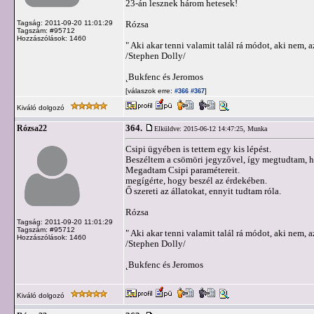
23-án lesznek három hetesek!
Tagság: 2011-09-20 11:01:29
Rózsa
Tagszám: #95712
Hozzászólások: 1460
" Aki akar tenni valamit talál rá módot, aki nem, a
/Stephen Dolly/
˛Bukfenc és Jeromos
[válaszok erre:
]
#366
#367
Kiváló dolgozó
364.
Rózsa22
Elküldve: 2015-06-12 14:47:25,
Munka
Csipi ügyében is tettem egy kis lépést.
Beszéltem a csömöri jegyzővel, így megtudtam, h
Megadtam Csipi paramétereit.
megígérte, hogy beszél az érdekében.
Ő szereti az állatokat, ennyit tudtam róla.
Rózsa
Tagság: 2011-09-20 11:01:29
Tagszám: #95712
" Aki akar tenni valamit talál rá módot, aki nem, a
Hozzászólások: 1460
/Stephen Dolly/
˛Bukfenc és Jeromos
Kiváló dolgozó