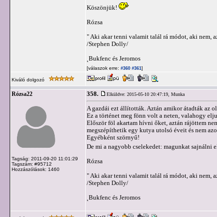
Köszönjük!
Rózsa
" Aki akar tenni valamit talál rá módot, aki nem, a
/Stephen Dolly/
˛Bukfenc és Jeromos
[válaszok erre:
]
#360
#361
Kiváló dolgozó
358.
Rózsa22
Elküldve: 2015-05-10 20:47:19,
Munka
A gazdái ezt állították. Aztán amikor átadták az o
Ez a történet meg fönn volt a neten, valahogy elj
Először föl akartam hívni őket, aztán rájöttem ne
megszépíthetik egy kutya utolsó éveit és nem azo
Egyébként szörnyű!
De mi a nagyobb cselekedet: magunkat sajnálni e
Tagság: 2011-09-20 11:01:29
Rózsa
Tagszám: #95712
Hozzászólások: 1460
" Aki akar tenni valamit talál rá módot, aki nem, a
/Stephen Dolly/
˛Bukfenc és Jeromos