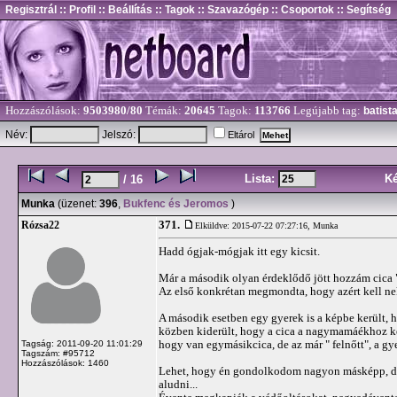
Regisztrál
:: Profil
:: Beállítás
:: Tagok
:: Szavazógép
:: Csoportok
:: Segítség
Hozzászólások:
9503980/80
Témák:
20645
Tagok:
113766
Legújabb tag:
batist
Név:
Jelszó:
Eltárol
Lista:
K
/ 16
Munka
(üzenet:
396
,
Bukfenc és Jeromos
)
371.
Rózsa22
Elküldve: 2015-07-22 07:27:16,
Munka
Hadd ógjak-mógjak itt egy kicsit.
Már a második olyan érdeklődő jött hozzám cica
Az első konkrétan megmondta, hogy azért kell ne
A második esetben egy gyerek is a képbe került, h
közben kiderült, hogy a cica a nagymamáékhoz ker
hogy van egymásikcica, de az már " felnőtt", a gyer
Tagság: 2011-09-20 11:01:29
Tagszám: #95712
Hozzászólások: 1460
Lehet, hogy én gondolkodom nagyon másképp, de a
aludni...