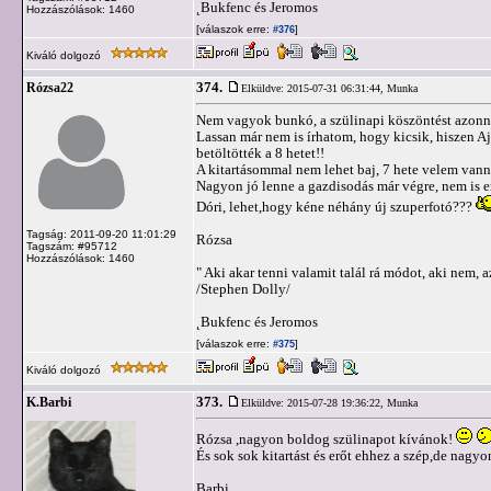
˛Bukfenc és Jeromos
Hozzászólások: 1460
[válaszok erre:
]
#376
Kiváló dolgozó
374.
Rózsa22
Elküldve: 2015-07-31 06:31:44,
Munka
Nem vagyok bunkó, a szülinapi köszöntést azonnal
Lassan már nem is írhatom, hogy kicsik, hiszen Aj
betöltötték a 8 hetet!!
A kitartásommal nem lehet baj, 7 hete velem vann
Nagyon jó lenne a gazdisodás már végre, nem is e
Dóri, lehet,hogy kéne néhány új szuperfotó???
Tagság: 2011-09-20 11:01:29
Rózsa
Tagszám: #95712
Hozzászólások: 1460
" Aki akar tenni valamit talál rá módot, aki nem, a
/Stephen Dolly/
˛Bukfenc és Jeromos
[válaszok erre:
]
#375
Kiváló dolgozó
373.
K.Barbi
Elküldve: 2015-07-28 19:36:22,
Munka
Rózsa ,nagyon boldog szülinapot kívánok!
És sok sok kitartást és erőt ehhez a szép,de nag
Barbi