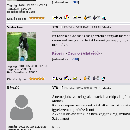
[válaszok erre:
]
#381
Tagság: 2004-12-25 14:02:58
Tagszám: #14650
Hozzászólások: 8368
Kiváló dolgozó
379.
Szabó Éva
Elküldve: 2015-10-01 19:58:58,
Munka
Én többször, de ma is megnéztem a tanyán maradt 2
szomszéd megkérdezte kit keresek,és megnyugtato
menhelyre.
Képeim
-
Csömöri Állatvédők
-
[válaszok erre:
]
#380
Tagság: 2006-05-23 09:17:39
Tagszám: #30853
Hozzászólások: 15620
Kiváló dolgozó
378.
Rózsa22
Elküldve: 2015-08-30 09:59:01,
Munka
A németjuhászt befogták a váciak, a chip alapján e
örökös...
Kérlek szépen benneteket, akik itt olvastok minket
igyekszem naprakész lenni.
Akkor is olvashattok, ha nem vagytok regisztrálv
Szép napot!
Rózsa
Tagság: 2011-09-20 11:01:29
Tagszám: #95712