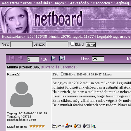
Regisztrál
:: Profil
:: Beállítás
:: Tagok
:: Szavazógép
:: Csoportok
:: Segítség
Hozzászólások:
9504176/38
Témák:
20701
Tagok:
113774
Legújabb tag:
gracie
Név:
Jelszó:
Eltárol
Lista:
K
/ 16
Munka
(üzenet:
396
,
Bukfenc és Jeromos
)
396.
Rózsa22
Elküldve: 2023-09-14 09:10:27,
Munka
Az egyesület 2012 májusa óta működik. Legutóbb 
forintot fordítottunk elsősorban a csömöri állatok
Ha hiszitek , ha nem a mellérendelt munka nehez
Ezért is szomorú számomra, hogy lassan megszűnü
Ezt a ciklust még vállaltam ( mire vége, 3 év múl
De a munkát átadni senkinek sem tudom. Nincs aki v
Tagság: 2011-09-20 11:01:29
Tagszám: #95712
Hozzászólások: 1460
Kiváló dolgozó