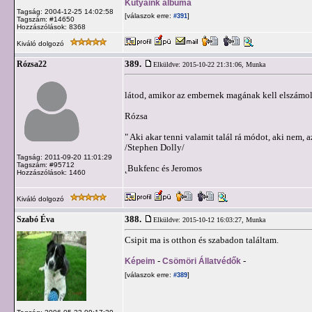
Kutyáink albuma
Tagság: 2004-12-25 14:02:58
[válaszok erre:
]
#391
Tagszám: #14650
Hozzászólások: 8368
Kiváló dolgozó
389.
Rózsa22
Elküldve: 2015-10-22 21:31:06,
Munka
látod, amikor az embernek magának kell elszámol
Rózsa
" Aki akar tenni valamit talál rá módot, aki nem, a
/Stephen Dolly/
Tagság: 2011-09-20 11:01:29
Tagszám: #95712
˛Bukfenc és Jeromos
Hozzászólások: 1460
Kiváló dolgozó
388.
Szabó Éva
Elküldve: 2015-10-12 16:03:27,
Munka
Csipit ma is otthon és szabadon találtam.
Képeim
-
Csömöri Állatvédők
-
[válaszok erre:
]
#389