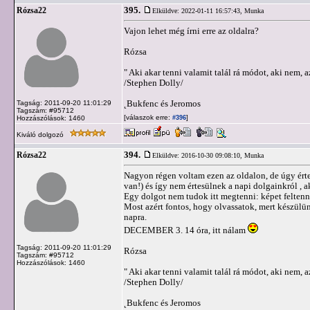
395.
Rózsa22
Elküldve: 2022-01-11 16:57:43,
Munka
Vajon lehet még írni erre az oldalra?
Rózsa
" Aki akar tenni valamit talál rá módot, aki nem, a
/Stephen Dolly/
˛Bukfenc és Jeromos
Tagság: 2011-09-20 11:01:29
Tagszám: #95712
[válaszok erre:
]
Hozzászólások: 1460
#396
Kiváló dolgozó
394.
Rózsa22
Elküldve: 2016-10-30 09:08:10,
Munka
Nagyon régen voltam ezen az oldalon, de úgy érte
van!) és így nem értesülnek a napi dolgainkról , ak
Egy dolgot nem tudok itt megtenni: képet feltenn
Most azért fontos, hogy olvassatok, mert készülü
napra.
DECEMBER 3. 14 óra, itt nálam
Tagság: 2011-09-20 11:01:29
Rózsa
Tagszám: #95712
Hozzászólások: 1460
" Aki akar tenni valamit talál rá módot, aki nem, a
/Stephen Dolly/
˛Bukfenc és Jeromos