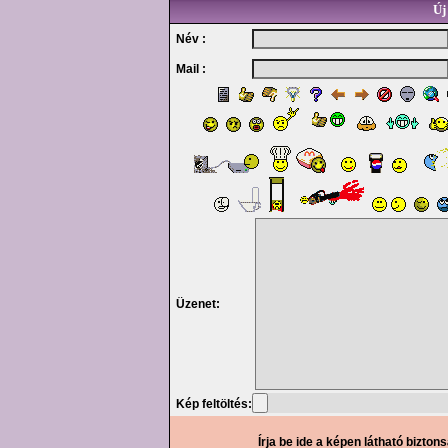
Új
Név :
Mail :
Üzenet:
Kép feltöltés:
Írja be ide a képen látható bizton