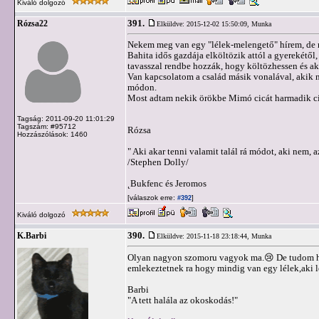
Kiváló dolgozó
391.
Rózsa22
Elküldve: 2015-12-02 15:50:09,
Munka
Nekem meg van egy "lélek-melengető" hírem, de 
Bahita idős gazdája elköltözik attól a gyerekétől, a
tavasszal rendbe hozzák, hogy költözhessen és ak
Van kapcsolatom a család másik vonalával, akik na
módon.
Most adtam nekik örökbe Mimó cicát harmadik c
Tagság: 2011-09-20 11:01:29
Tagszám: #95712
Rózsa
Hozzászólások: 1460
" Aki akar tenni valamit talál rá módot, aki nem, a
/Stephen Dolly/
˛Bukfenc és Jeromos
[válaszok erre:
]
#392
Kiváló dolgozó
390.
K.Barbi
Elküldve: 2015-11-18 23:18:44,
Munka
Olyan nagyon szomoru vagyok ma.😢 De tudom hog
emlekeztetnek ra hogy mindig van egy lélek,aki l
Barbi
"A tett halála az okoskodás!"