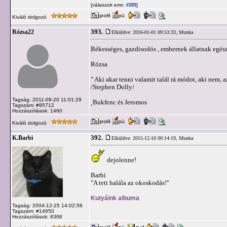
[válaszok erre:
]
#395
Kiváló dolgozó
393.
Rózsa22
Elküldve: 2016-01-01 09:53:33,
Munka
Békességes, gazdisodós , embernek állatnak 
Rózsa
" Aki akar tenni valamit talál rá módot, aki nem, a
/Stephen Dolly/
Tagság: 2011-09-20 11:01:29
˛Bukfenc és Jeromos
Tagszám: #95712
Hozzászólások: 1460
Kiváló dolgozó
392.
K.Barbi
Elküldve: 2015-12-10 00:14:19,
Munka
dejolenne!
Barbi
"A tett halála az okoskodás!"
Kutyáink albuma
Tagság: 2004-12-25 14:02:58
Tagszám: #14650
Hozzászólások: 8368