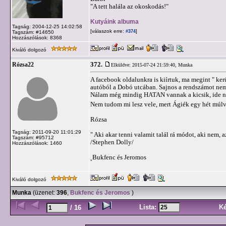
"A tett halála az okoskodás!"
Kutyáink albuma
Tagság: 2004-12-25 14:02:58
[válaszok erre:
]
#374
Tagszám: #14650
Hozzászólások: 8368
Kiváló dolgozó
372.
Rózsa22
Elküldve: 2015-07-24 21:59:40,
Munka
A facebook oldalunkra is kiírtuk, ma megint " ke
autóból a Dobó utcában. Sajnos a rendszámot nem 
Nálam még mindig HATAN vannak a kicsik, ide 
Nem tudom mi lesz vele, mert Ágiék egy hét múl
Rózsa
Tagság: 2011-09-20 11:01:29
" Aki akar tenni valamit talál rá módot, aki nem, a
Tagszám: #95712
/Stephen Dolly/
Hozzászólások: 1460
˛Bukfenc és Jeromos
Kiváló dolgozó
Munka
(üzenet:
396
,
Bukfenc és Jeromos
)
Lista:
K
/ 16