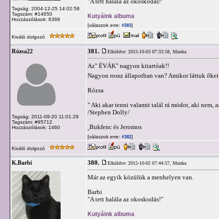
"A tett halála az okoskodás!"
Tagság: 2004-12-25 14:02:58
Tagszám: #14650
Kutyáink albuma
Hozzászólások: 8368
[válaszok erre:
]
#383
Kiváló dolgozó
381.
Rózsa22
Elküldve: 2015-10-03 07:33:58,
Munka
Az" ÉVÁK" nagyon kitartóak!!
Nagyon rossz állapotban van? Amikor láttuk őket
Rózsa
" Aki akar tenni valamit talál rá módot, aki nem, a
/Stephen Dolly/
Tagság: 2011-09-20 11:01:29
Tagszám: #95712
˛Bukfenc és Jeromos
Hozzászólások: 1460
[válaszok erre:
]
#382
Kiváló dolgozó
380.
K.Barbi
Elküldve: 2015-10-02 07:44:57,
Munka
Már az egyik közülük a menhelyen van.
Barbi
"A tett halála az okoskodás!"
Kutyáink albuma