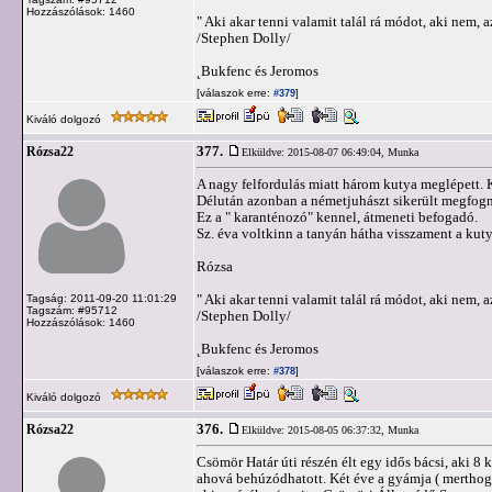
Hozzászólások: 1460
" Aki akar tenni valamit talál rá módot, aki nem, a
/Stephen Dolly/
˛Bukfenc és Jeromos
[válaszok erre:
]
#379
Kiváló dolgozó
377.
Rózsa22
Elküldve: 2015-08-07 06:49:04,
Munka
A nagy felfordulás miatt három kutya meglépett. 
Délután azonban a németjuhászt sikerült megfogni 
Ez a " karanténozó" kennel, átmeneti befogadó.
Sz. éva voltkinn a tanyán hátha visszament a kut
Rózsa
" Aki akar tenni valamit talál rá módot, aki nem, a
Tagság: 2011-09-20 11:01:29
Tagszám: #95712
/Stephen Dolly/
Hozzászólások: 1460
˛Bukfenc és Jeromos
[válaszok erre:
]
#378
Kiváló dolgozó
376.
Rózsa22
Elküldve: 2015-08-05 06:37:32,
Munka
Csömör Határ úti részén élt egy idős bácsi, aki 8 ku
ahová behúzódhatott. Két éve a gyámja ( merthogy 