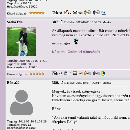
Tagság: 2006-05-23 09:17:39
Tagszám: #30853
Hozzászólások: 15620
Kiváló dolgozó
387.
Szabó Éva
Elküldve: 2015-10-09 19:36:53,
Munka
Az állapotok maradtak,sőttttt Bár ennek a nőnek /
van még nem kell koszba kupiba élni. Nem ezt ke
nem az igazi.
Képeim
-
Csömöri Állatvédők
-
Tagság: 2006-05-23 09:17:39
Tagszám: #30853
Hozzászólások: 15620
Kiváló dolgozó
386.
Rózsa22
Elküldve: 2015-10-09 19:28:14,
Munka
Megyek, és viszek szőnyegeket.
Követem az eseményeket de így összerakni azért
Emlékszem a derékig érő gazra, koszra, szemétre!
Rózsa
" Aki akar tenni valamit talál rá módot, aki nem, a
/Stephen Dolly/
Tagság: 2011-09-20 11:01:29
Tagszám: #95712
Hozzászólások: 1460