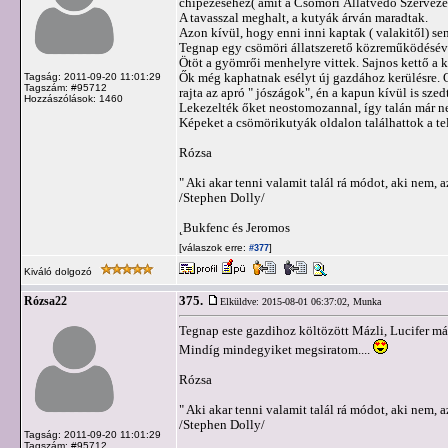
chipezéséhez( amit a Csömöri Állatvédő Szerveze
A tavasszal meghalt, a kutyák árván maradtak.
Azon kívül, hogy enni inni kaptak ( valakitől) se
Tegnap egy csömöri állatszerető közreműködéséve
Ötöt a gyömrői menhelyre vittek. Sajnos kettő a ko
Ők még kaphatnak esélyt új gazdához kerülésre. O
Tagság: 2011-09-20 11:01:29
Tagszám: #95712
rajta az apró " jószágok", én a kapun kívül is szed
Hozzászólások: 1460
Lekezelték őket neostomozannal, így talán már n
Képeket a csömörikutyák oldalon találhattok a tele
Rózsa
" Aki akar tenni valamit talál rá módot, aki nem, a
/Stephen Dolly/
˛Bukfenc és Jeromos
[válaszok erre:
]
#377
Kiváló dolgozó
375.
Rózsa22
Elküldve: 2015-08-01 06:37:02,
Munka
Tegnap este gazdihoz költözött Mázli, Lucifer mási
Mindíg mindegyiket megsiratom....
Rózsa
" Aki akar tenni valamit talál rá módot, aki nem, a
/Stephen Dolly/
Tagság: 2011-09-20 11:01:29
Tagszám: #95712