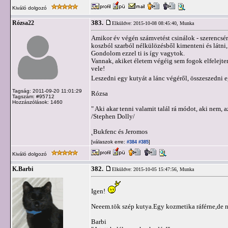
Kiváló dolgozó
383.
Rózsa22
Elküldve: 2015-10-08 08:45:40,
Munka
Amikor év végén számvetést csinálok - szerencsé
koszból szarból nélkülözésből kimenteni és látni,
Gondolom ezzel ti is így vagytok.
Vannak, akiket életem végéig sem fogok elfele
vele!
Leszedni egy kutyát a lánc végéről, összeszedni 
Tagság: 2011-09-20 11:01:29
Rózsa
Tagszám: #95712
Hozzászólások: 1460
" Aki akar tenni valamit talál rá módot, aki nem, a
/Stephen Dolly/
˛Bukfenc és Jeromos
[válaszok erre:
]
#384
#385
Kiváló dolgozó
382.
K.Barbi
Elküldve: 2015-10-05 15:47:56,
Munka
Igen!
Neeem.tök szép kutya.Egy kozmetika ráférne,de 
Barbi