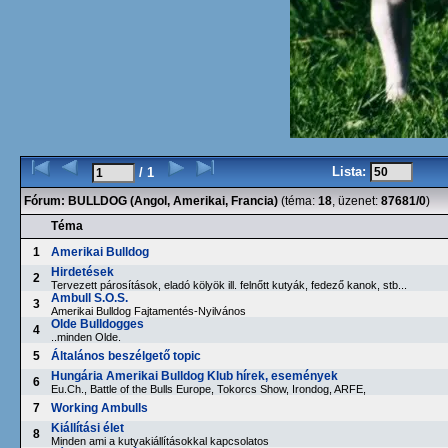
Lista:
/ 1
Fórum:
BULLDOG (Angol, Amerikai, Francia)
(téma:
18
, üzenet:
87681/0
)
Téma
1
Amerikai Bulldog
Hirdetések
2
Tervezett párosítások, eladó kölyök ill. felnőtt kutyák, fedező kanok, stb...
Ambull S.O.S.
3
Amerikai Bulldog Fajtamentés-Nyilvános
Olde Bulldogges
4
..minden Olde.
5
Általános beszélgető topic
Hungária Amerikai Bulldog Klub hírek, események
6
Eu.Ch., Battle of the Bulls Europe, Tokorcs Show, Irondog, ARFE,
7
Working Ambulls
Kiállítási élet
8
Minden ami a kutyakiállításokkal kapcsolatos