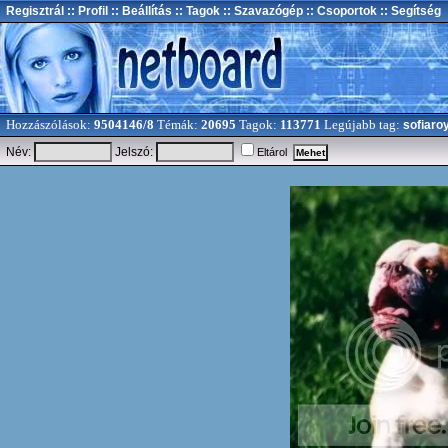
Regisztrál
:: Profil
:: Beállítás
:: Tagok
:: Szavazógép
:: Csoportok
:: Segítség
Hozzászólások:
9504146/8
Témák:
20695
Tagok:
113771
Legújabb tag:
sofiaro
Név:
Jelszó:
Eltárol