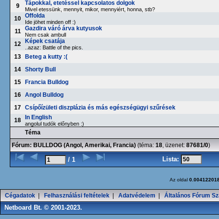
Tápokkal, etetéssel kapcsolatos dolgok
9
Mivel etessünk, mennyit, mikor, mennyiért, honna, stb?
Offolda
10
Ide jöhet minden off :)
Gazdira váró árva kutyusok
11
Nem csak ambull
Képek csatája
12
..azaz: Battle of the pics.
13
Beteg a kutty :(
14
Shorty Bull
15
Francia Bulldog
16
Angol Bulldog
17
Csípőízületi diszplázia és más egészségügyi szűrések
In English
18
angolul tudók előnyben :)
Téma
Fórum:
BULLDOG (Angol, Amerikai, Francia)
(téma:
18
, üzenet:
87681/0
)
Lista:
/ 1
Az oldal
0.00412201
Cégadatok
|
Felhasználási feltételek
|
Adatvédelem
|
Általános Fórum Sz
Netboard Bt. © 2001-2023.