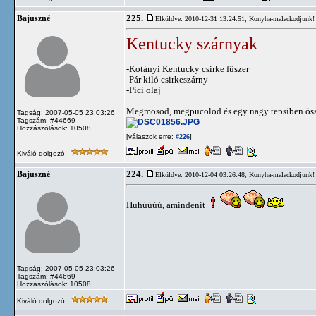
225.
Bajuszné
Elküldve: 2010-12-31 13:24:51,
Konyha-malackodjunk!
Kentucky szárnyak
-Kotányi Kentucky csirke fűszer
-Pár kiló csirkeszárny
-Pici olaj
Megmosod, megpucolod és egy nagy tepsiben össze
Tagság: 2007-05-05 23:03:26
Tagszám: #44669
Hozzászólások: 10508
[válaszok erre:
]
#226
Kiváló dolgozó
224.
Bajuszné
Elküldve: 2010-12-04 03:26:48,
Konyha-malackodjunk!
Huhúúúú, amindenit
Tagság: 2007-05-05 23:03:26
Tagszám: #44669
Hozzászólások: 10508
Kiváló dolgozó