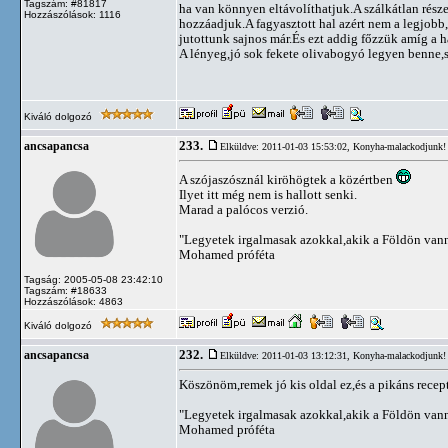
Tagszám: #81817
ha van könnyen eltávolíthatjuk.A szálkátlan részek
Hozzászólások: 1116
hozzáadjuk.A fagyasztott hal azért nem a legjobb,
jutottunk sajnos már.És ezt addig főzzük amíg a h
A lényeg,jó sok fekete olivabogyó legyen benne,
Kiváló dolgozó
233.
ancsapancsa
Elküldve: 2011-01-03 15:53:02,
Konyha-malackodjunk!
A szójaszósznál kiröhögtek a közértben
Ilyet itt még nem is hallott senki.
Marad a palócos verzió.
"Legyetek irgalmasak azokkal,akik a Földön vann
Mohamed próféta
Tagság: 2005-05-08 23:42:10
Tagszám: #18633
Hozzászólások: 4863
Kiváló dolgozó
232.
ancsapancsa
Elküldve: 2011-01-03 13:12:31,
Konyha-malackodjunk!
Köszönöm,remek jó kis oldal ez,és a pikáns recept
"Legyetek irgalmasak azokkal,akik a Földön vann
Mohamed próféta