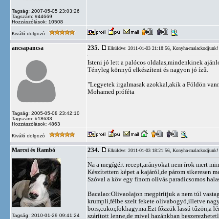
Tagság: 2007-05-05 23:03:26
Tagszám: #44669
Hozzászólások: 10508
Kiváló dolgozó
235.
ancsapancsa
Elküldve: 2011-01-03 21:18:56,
Konyha-malackodjunk!
Isteni jó lett a palócos oldalas,mindenkinek aján
Tényleg könnyű elkészíteni és nagyon jó ízű.
"Legyetek irgalmasak azokkal,akik a Földön vann
Mohamed próféta
Tagság: 2005-05-08 23:42:10
Tagszám: #18633
Hozzászólások: 4863
Kiváló dolgozó
234.
Marcsi és Rambó
Elküldve: 2011-01-03 18:21:56,
Konyha-malackodjunk!
Na a megígért recept,arányokat nem írok mert min
Készítettem képet a kajáról,de párom sikeresen m
Szóval a köv egy finom olivás paradicsomos hala
Bacalao:Olivaolajon megpirítjuk a nem túl vasta
krumpli,félbe szelt fekete olivabogyó,illetve n
bors,cukor,fokhagyma.Ezt főzzük lassú tűzön,a l
szárított lenne,de mivel hazánkban beszerezhetetle
Tagság: 2010-01-29 09:41:24