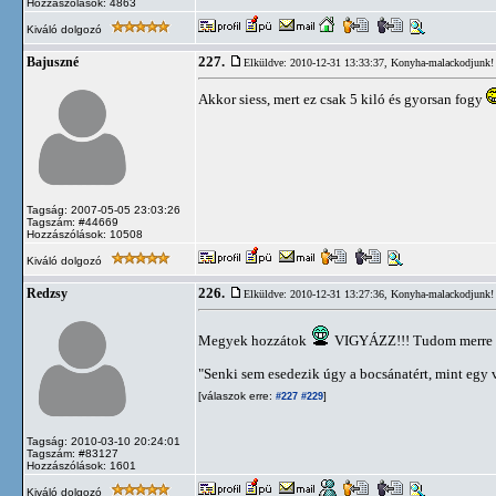
Hozzászólások: 4863
Kiváló dolgozó
227.
Bajuszné
Elküldve: 2010-12-31 13:33:37,
Konyha-malackodjunk!
Akkor siess, mert ez csak 5 kiló és gyorsan fogy
Tagság: 2007-05-05 23:03:26
Tagszám: #44669
Hozzászólások: 10508
Kiváló dolgozó
226.
Redzsy
Elküldve: 2010-12-31 13:27:36,
Konyha-malackodjunk!
Megyek hozzátok
VIGYÁZZ!!! Tudom merre 
"Senki sem esedezik úgy a bocsánatért, mint egy 
[válaszok erre:
]
#227
#229
Tagság: 2010-03-10 20:24:01
Tagszám: #83127
Hozzászólások: 1601
Kiváló dolgozó