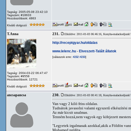
Tagság: 2005-05-08 23:42:10
Tagszám: #18633
Hozzászólások: 4863
Kiváló dolgozó
231.
T.Anna
Elküldve: 2011-01-03 06:46:16,
Konyha-malackodjunk!
http://receptgyar.hu/oldalas
www.lelenc.hu
-
Elveszett-Talált állatok
[válaszok erre:
]
#232
#233
Tagság: 2004-03-22 06:47:47
Tagszám: #9558
Hozzászólások: 12721
Kiváló dolgozó
230.
ancsapancsa
Elküldve: 2011-01-03 00:41:18,
Konyha-malackodjunk!
Van vagy 2 kiló friss oldalas.
Tudnátok javasolni valami egyszerű elkészítési 
Az már kicsit unalmas.
Tenném hozzá,nem vagyok egy kifejezett mestersza
"Legyetek irgalmasak azokkal,akik a Földön vann
Mohamed próféta