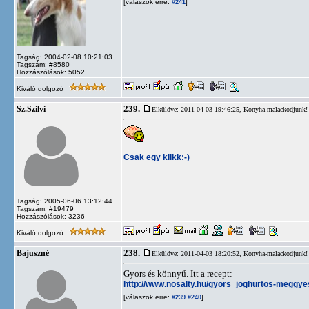
[válaszok erre:
]
#241
Tagság: 2004-02-08 10:21:03
Tagszám: #8580
Hozzászólások: 5052
Kiváló dolgozó
239.
Sz.Szilvi
Elküldve: 2011-04-03 19:46:25,
Konyha-malackodjunk!
Csak egy klikk:-)
Tagság: 2005-06-06 13:12:44
Tagszám: #19479
Hozzászólások: 3236
Kiváló dolgozó
238.
Bajuszné
Elküldve: 2011-04-03 18:20:52,
Konyha-malackodjunk!
Gyors és könnyű. Itt a recept:
http://www.nosalty.hu/gyors_joghurtos-meggy
[válaszok erre:
]
#239
#240