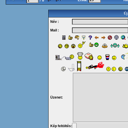
/ 8
Új
Név :
Mail :
Üzenet:
Kép feltöltés: