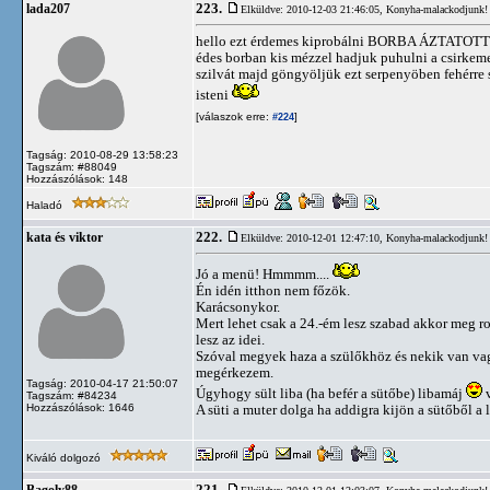
223.
lada207
Elküldve: 2010-12-03 21:46:05,
Konyha-malackodjunk!
hello ezt érdemes kiprobálni BORBA ÁZTAT
édes borban kis mézzel hadjuk puhulni a csirkemel
szilvát majd göngyöljük ezt serpenyöben fehérre s
isteni
[válaszok erre:
]
#224
Tagság: 2010-08-29 13:58:23
Tagszám: #88049
Hozzászólások: 148
Haladó
222.
kata és viktor
Elküldve: 2010-12-01 12:47:10,
Konyha-malackodjunk!
Jó a menü! Hmmmm....
Én idén itthon nem főzök.
Karácsonykor.
Mert lehet csak a 24.-ém lesz szabad akkor meg 
lesz az idei.
Szóval megyek haza a szülőkhöz és nekik van va
megérkezem.
Tagság: 2010-04-17 21:50:07
Úgyhogy sült liba (ha befér a sütőbe) libamáj
v
Tagszám: #84234
Hozzászólások: 1646
A süti a muter dolga ha addigra kijön a sütőből a
Kiváló dolgozó