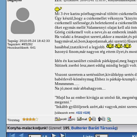
221.
Bagoly88
Elküldve: 2010-12-01 12:03:07,
Konyha-malackodjunk!
Mi 3 éve karira póréhagymával töltött csirkemelle
Úgy készül,hogy a csirkemellet vékonyra "kinyi
csirkemell szélessége,és beletekered a csirkemel
őket egymás mellé.Valamennyi olajat kell alá önt
Görög csirkemell volt a neve,és az emberek imádt
Ha valaki a fetasajtot szereti,akkor a mustárt,és
hagymával,só,bors,kapor(annak,aki szereti) fűsze
Tagság: 2010-05-24 18:42:33
Tagszám: #85282
hasábbal,tzatzikivel a legjobb.
Hozzászólások: 641
Iszonyú finom,már nagyon rég ettem ilyet,és most 
Idén én kacsasültet csinálok párkáppal,meg hagym
Sütinek zserbó lesz,mert eddig mindig bejgli volt
Viszont szeretem a sertéssültet,kiváltképp serté
babérlevél-köménymag.Ehhez is párkáp-krumpli a
Mmmmmm......
Na jó,most már abbahagyom....
"Majd ha az ember kivágja az utolsó fát, megmérge
megenni."
"Inkább gyűlöljenek azért,aki vagyok,mint szeres
[válaszok erre:
]
#222
#228
Törzstag
Konyha-malackodjunk!
(üzenet:
195
,
Bullterier Baráti Társaság
)
Lista:
Ké