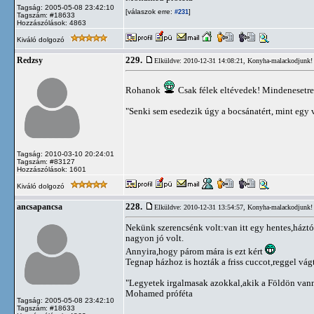
Tagság: 2005-05-08 23:42:10
[válaszok erre:
]
#231
Tagszám: #18633
Hozzászólások: 4863
Kiváló dolgozó
229.
Redzsy
Elküldve: 2010-12-31 14:08:21,
Konyha-malackodjunk!
Rohanok
Csak félek eltévedek! Mindenesetr
"Senki sem esedezik úgy a bocsánatért, mint egy 
Tagság: 2010-03-10 20:24:01
Tagszám: #83127
Hozzászólások: 1601
Kiváló dolgozó
228.
ancsapancsa
Elküldve: 2010-12-31 13:54:57,
Konyha-malackodjunk!
Nekünk szerencsénk volt:van itt egy hentes,háztól 
nagyon jó volt.
Annyira,hogy párom mára is ezt kért
Tegnap házhoz is hozták a friss cuccot,reggel vágtá
"Legyetek irgalmasak azokkal,akik a Földön vann
Mohamed próféta
Tagság: 2005-05-08 23:42:10
Tagszám: #18633