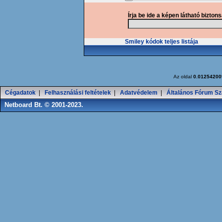
Írja be ide a képen látható bizton
Smiley kódok teljes listája
Az oldal
0.01254200
Cégadatok
|
Felhasználási feltételek
|
Adatvédelem
|
Általános Fórum Sz
Netboard Bt. © 2001-2023.