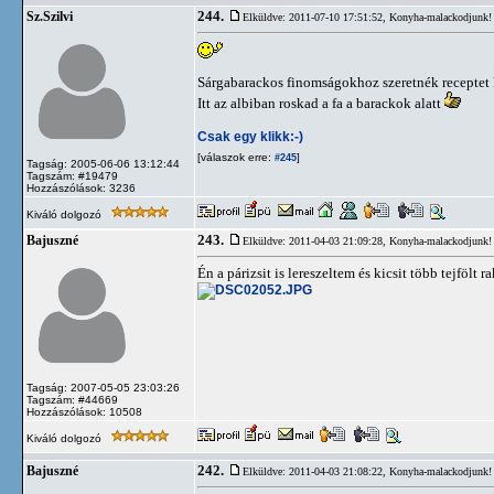
244.
Sz.Szilvi
Elküldve: 2011-07-10 17:51:52,
Konyha-malackodjunk!
Sárgabarackos finomságokhoz szeretnék receptet k
Itt az albiban roskad a fa a barackok alatt
Csak egy klikk:-)
[válaszok erre:
]
#245
Tagság: 2005-06-06 13:12:44
Tagszám: #19479
Hozzászólások: 3236
Kiváló dolgozó
243.
Bajuszné
Elküldve: 2011-04-03 21:09:28,
Konyha-malackodjunk!
Én a párizsit is lereszeltem és kicsit több tejfölt r
Tagság: 2007-05-05 23:03:26
Tagszám: #44669
Hozzászólások: 10508
Kiváló dolgozó
242.
Bajuszné
Elküldve: 2011-04-03 21:08:22,
Konyha-malackodjunk!