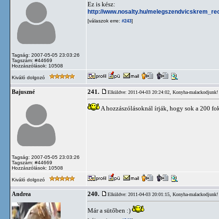
Ez is kész:
http://www.nosalty.hu/melegszendvicskrem_rec
[válaszok erre:
]
#243
Tagság: 2007-05-05 23:03:26
Tagszám: #44669
Hozzászólások: 10508
Kiváló dolgozó
241.
Bajuszné
Elküldve: 2011-04-03 20:24:02,
Konyha-malackodjunk!
A hozzászólásoknál írják, hogy sok a 200 fo
Tagság: 2007-05-05 23:03:26
Tagszám: #44669
Hozzászólások: 10508
Kiváló dolgozó
240.
Andrea
Elküldve: 2011-04-03 20:01:15,
Konyha-malackodjunk!
Már a sütőben :)