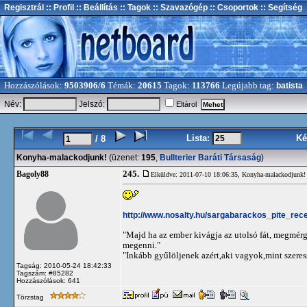
Regisztrál
:: Profil
:: Beállítás
:: Tagok
:: Szavazógép
:: Csoportok
:: Segítség
Hozzászólások:
9503906/6
Témák:
20615
Tagok:
113766
Legújabb tag:
batista
Név:
Jelszó:
Eltárol
Lista:
Ké
/ 8
Konyha-malackodjunk!
(üzenet:
195
,
Bullterier Baráti Társaság
)
245.
Bagoly88
Elküldve: 2011-07-10 18:06:35,
Konyha-malackodjunk!
http://www.nosalty.hu/sargabarackos_pite_rec
"Majd ha az ember kivágja az utolsó fát, megmérge
megenni."
"Inkább gyűlöljenek azért,aki vagyok,mint szeres
Tagság: 2010-05-24 18:42:33
Tagszám: #85282
Hozzászólások: 641
Törzstag