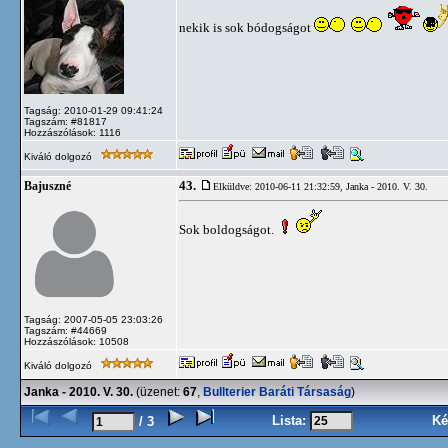
nekik is sok bódogságot
Tagság: 2010-01-29 09:41:24
Tagszám: #81817
Hozzászólások: 1116
Kiváló dolgozó
43.
Bajuszné
Elküldve: 2010-06-11 21:32:59,
Janka - 2010. V. 30.
Sok boldogságot.
Tagság: 2007-05-05 23:03:26
Tagszám: #44669
Hozzászólások: 10508
Kiváló dolgozó
Janka - 2010. V. 30.
(üzenet:
67
,
Bullterier Baráti Társaság
)
Lista:
Ké
/ 3