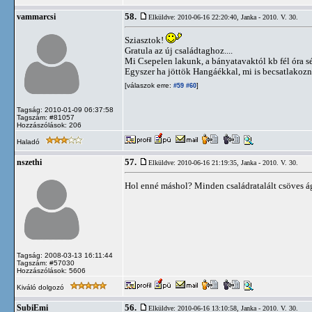
58.
vammarcsi
Elküldve: 2010-06-16 22:20:40,
Janka - 2010. V. 30.
Sziasztok!
Gratula az új családtaghoz....
Mi Csepelen lakunk, a bányatavaktól kb fél óra sét
Egyszer ha jöttök Hangáékkal, mi is becsatlakozná
[válaszok erre:
]
#59
#60
Tagság: 2010-01-09 06:37:58
Tagszám: #81057
Hozzászólások: 206
Haladó
57.
nszethi
Elküldve: 2010-06-16 21:19:35,
Janka - 2010. V. 30.
Hol enné máshol? Minden családratalált csöves 
Tagság: 2008-03-13 16:11:44
Tagszám: #57030
Hozzászólások: 5606
Kiváló dolgozó
56.
SubiEmi
Elküldve: 2010-06-16 13:10:58,
Janka - 2010. V. 30.