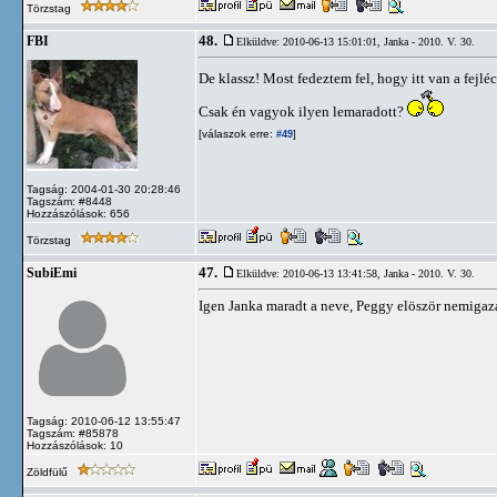
Törzstag
48.
FBI
Elküldve: 2010-06-13 15:01:01,
Janka - 2010. V. 30.
De klassz! Most fedeztem fel, hogy itt van a fejléc
Csak én vagyok ilyen lemaradott?
[válaszok erre:
]
#49
Tagság: 2004-01-30 20:28:46
Tagszám: #8448
Hozzászólások: 656
Törzstag
47.
SubiEmi
Elküldve: 2010-06-13 13:41:58,
Janka - 2010. V. 30.
Igen Janka maradt a neve, Peggy elöször nemigazá
Tagság: 2010-06-12 13:55:47
Tagszám: #85878
Hozzászólások: 10
Zöldfülű