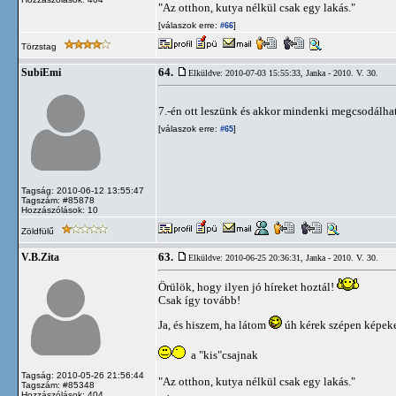
"Az otthon, kutya nélkül csak egy lakás."
[válaszok erre:
]
#66
Törzstag
64.
SubiEmi
Elküldve: 2010-07-03 15:55:33,
Janka - 2010. V. 30.
7.-én ott leszünk és akkor mindenki megcsodálha
[válaszok erre:
]
#65
Tagság: 2010-06-12 13:55:47
Tagszám: #85878
Hozzászólások: 10
Zöldfülű
63.
V.B.Zita
Elküldve: 2010-06-25 20:36:31,
Janka - 2010. V. 30.
Örülök, hogy ilyen jó híreket hoztál!
Csak így tovább!
Ja, és hiszem, ha látom
úh kérek szépen képek
a "kis"csajnak
Tagság: 2010-05-26 21:56:44
"Az otthon, kutya nélkül csak egy lakás."
Tagszám: #85348
Hozzászólások: 404