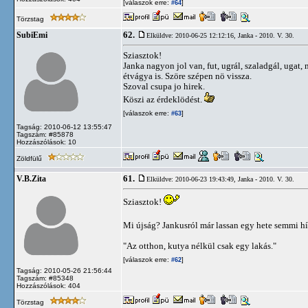
[válaszok erre:
]
#64
Törzstag
62.
SubiEmi
Elküldve: 2010-06-25 12:12:16,
Janka - 2010. V. 30.
Sziasztok!
Janka nagyon jol van, fut, ugrál, szaladgál, ugat,
étvágya is. Szöre szépen nö vissza.
Szoval csupa jo hirek.
Köszi az érdeklödést.
[válaszok erre:
]
#63
Tagság: 2010-06-12 13:55:47
Tagszám: #85878
Hozzászólások: 10
Zöldfülű
61.
V.B.Zita
Elküldve: 2010-06-23 19:43:49,
Janka - 2010. V. 30.
Sziasztok!
Mi újság? Jankusról már lassan egy hete semmi hír
"Az otthon, kutya nélkül csak egy lakás."
[válaszok erre:
]
#62
Tagság: 2010-05-26 21:56:44
Tagszám: #85348
Hozzászólások: 404
Törzstag