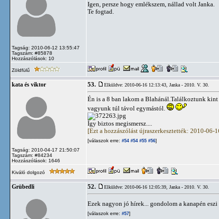
Igen, persze hogy emlékszem, nállad volt Janka.
Te fogtad.
Tagság: 2010-06-12 13:55:47
Tagszám: #85878
Hozzászólások: 10
Zöldfülű
53.
kata és viktor
Elküldve: 2010-06-16 12:13:43,
Janka - 2010. V. 30.
Én is a 8 ban lakom a Blahánál.Találkoztunk kint
vagyunk túl távol egymástól.
Így biztos megismersz....
[Ezt a hozzászólást újraszerkesztették: 2010-06-
[válaszok erre:
]
#54
#54
#55
#56
Tagság: 2010-04-17 21:50:07
Tagszám: #84234
Hozzászólások: 1646
Kiváló dolgozó
52.
Grübedli
Elküldve: 2010-06-16 12:05:39,
Janka - 2010. V. 30.
Ezek nagyon jó hírek... gondolom a kanapén eszi a
[válaszok erre:
]
#57