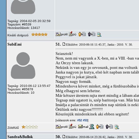
Tagság: 2004-02-05 20:32:59
Tagszám: #8539
Hozzászólások: 13417
Kiváló dolgozó
51.
SubiEmi
Elküldve: 2010-06-16 11:45:37,
Janka - 2010. V. 30.
Sziasztok!
Nem, nem mi vagyunk a X.-ben, mi a VIII. -ban v
Az Orczy téren lakunk.
Nekünk is van egy jo orvosunk, pont ma voltunk n
Janka nagyon jo kutya, elsö két napban nem talál
Peggyvel is jokat játszik.
Nagyon nagy formák.
Mindenhova követ minket, még a fürdöszobába is
Tagság: 2010-06-12 13:55:47
Tagszám: #85878
Még elhagyni sem lehetne.
Hozzászólások: 10
Már kétszer átestem rajta mert mindig a lábam alat
Tegnap már ugatott is, szép baritonja van. Már hiz
Imádja a palacsintát és minden nap sütünk is neki
Örülünk neki nagyon!!!!!!!!!
Köszönjük mindenkinek aki ebben segitett!
[válaszok erre:
]
#52
#53
Zöldfülű
50.
Sandra&Bullok
Elküldve: 2010-06-14 23:26:42,
Janka - 2010. V. 30.