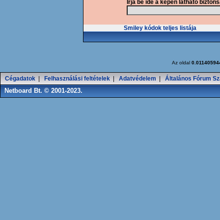
Írja be ide a képen látható bizton
Smiley kódok teljes listája
Az oldal
0.01140594
Cégadatok
|
Felhasználási feltételek
|
Adatvédelem
|
Általános Fórum Sz
Netboard Bt. © 2001-2023.