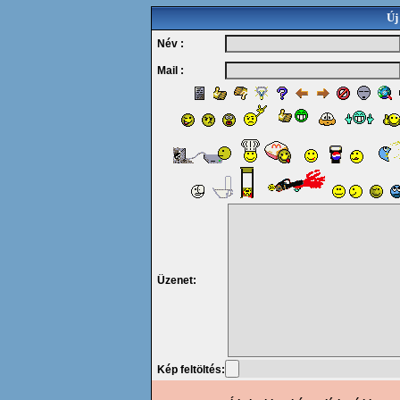
Új
Név :
Mail :
Üzenet:
Kép feltöltés: