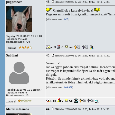
46.
puppenever
Elküldve: 2010-06-12 23:12:17,
Janka - 2010. V. 30.
Gratulálok a kutyalyányhoz!
Pegazus mit szólt hozzá,amikor megérkezett?Jank
[válaszok erre:
]
#47
Tagság: 2010-01-26 19:21:40
Tagszám: #81746
Hozzászólások: 726
Törzstag
45.
SubiEmi
Elküldve: 2010-06-12 16:10:53,
Janka - 2010. V. 30.
Sziasztok!
Janka egyre jobban érzi magát nálunk. Kezdetben
csomagot is kaptunk tőle éjszaka-de már egyre in
dolgok.
Köszönjük mindenkinek akinek része volt abban,
találkoztunk és főleg Timinek aki végig támogato
[válaszok erre:
]
#46
#50
Tagság: 2010-06-12 13:55:47
Tagszám: #85878
Hozzászólások: 10
Zöldfülű
44.
Marcsi és Rambó
Elküldve: 2010-06-12 10:16:03,
Janka - 2010. V. 30.