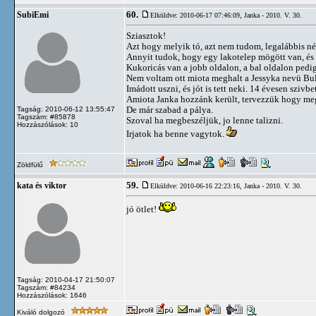
60.
SubiEmi
Elküldve: 2010-06-17 07:46:09,
Janka - 2010. V. 30.
Sziasztok!
Azt hogy melyik tó, azt nem tudom, legalábbis név
Annyit tudok, hogy egy lakotelep mögött van, és o
Kukoricás van a jobb oldalon, a bal oldalon pedig
Nem voltam ott miota meghalt a Jessyka nevü Bu
Imádott uszni, és jót is tett neki. 14 évesen szivb
Amiota Janka hozzánk került, tervezzük hogy megy
De már szabad a pálya.
Tagság: 2010-06-12 13:55:47
Tagszám: #85878
Szoval ha megbeszéljük, jo lenne talizni.
Hozzászólások: 10
Irjatok ha benne vagytok.
Zöldfülű
59.
kata és viktor
Elküldve: 2010-06-16 22:23:16,
Janka - 2010. V. 30.
jó ötlet!
Tagság: 2010-04-17 21:50:07
Tagszám: #84234
Hozzászólások: 1646
Kiváló dolgozó