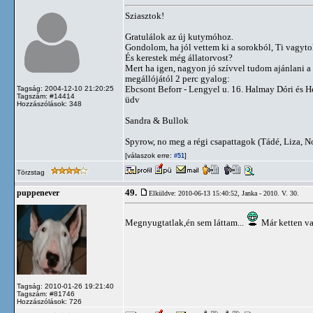
Sziasztok!
Gratulálok az új kutymóhoz.
Gondolom, ha jól vettem ki a sorokból, Ti vagyto
És kerestek még állatorvost?
Mert ha igen, nagyon jó szívvel tudom ajánlani a m
megállójától 2 perc gyalog:
Ebcsont Beforr - Lengyel u. 16. Halmay Dóri és 
Tagság: 2004-12-10 21:20:25
Tagszám: #14414
üdv
Hozzászólások: 348
Sandra & Bullok
Spyrow, no meg a régi csapattagok (Tádé, Liza, N
[válaszok erre:
]
#51
Törzstag
49.
puppenever
Elküldve: 2010-06-13 15:40:52,
Janka - 2010. V. 30.
Megnyugtatlak,én sem láttam...
Már ketten v
Tagság: 2010-01-26 19:21:40
Tagszám: #81746
Hozzászólások: 726