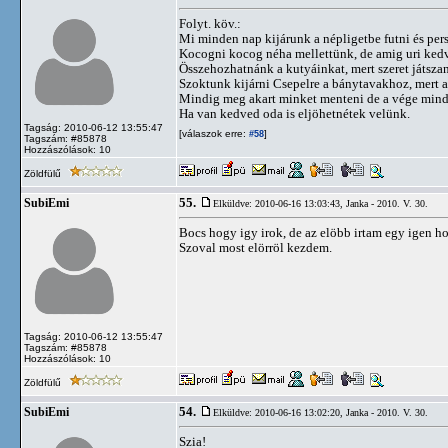
Folyt. köv.:
Mi minden nap kijárunk a népligetbe futni és pers
Kocogni kocog néha mellettünk, de amig uri kedve 
Összehozhatnánk a kutyáinkat, mert szeret játszani
Szoktunk kijárni Csepelre a bánytavakhoz, mert a
Mindig meg akart minket menteni de a vége mindig
Ha van kedved oda is eljöhetnétek velünk.
Tagság: 2010-06-12 13:55:47
[válaszok erre:
]
#58
Tagszám: #85878
Hozzászólások: 10
Zöldfülű
55.
SubiEmi
Elküldve: 2010-06-16 13:03:43,
Janka - 2010. V. 30.
Bocs hogy igy irok, de az elöbb irtam egy igen hoss
Szoval most elörröl kezdem.
Tagság: 2010-06-12 13:55:47
Tagszám: #85878
Hozzászólások: 10
Zöldfülű
54.
SubiEmi
Elküldve: 2010-06-16 13:02:20,
Janka - 2010. V. 30.
Szia!