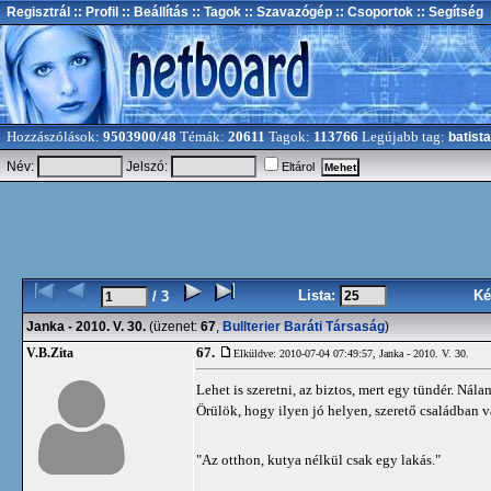
Regisztrál
:: Profil
:: Beállítás
:: Tagok
:: Szavazógép
:: Csoportok
:: Segítség
Hozzászólások:
9503900/48
Témák:
20611
Tagok:
113766
Legújabb tag:
batista
Név:
Jelszó:
Eltárol
Lista:
Ké
/ 3
Janka - 2010. V. 30.
(üzenet:
67
,
Bullterier Baráti Társaság
)
67.
V.B.Zita
Elküldve: 2010-07-04 07:49:57,
Janka - 2010. V. 30.
Lehet is szeretni, az biztos, mert egy tündér. Nál
Örülök, hogy ilyen jó helyen, szerető családban 
"Az otthon, kutya nélkül csak egy lakás."