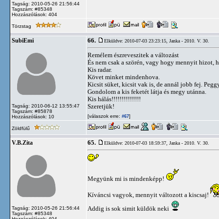
Tagság: 2010-05-26 21:56:44
Tagszám: #85348
Hozzászólások: 404
Törzstag
66.
SubiEmi
Elküldve: 2010-07-03 23:23:15,
Janka - 2010. V. 30.
Remélem észreveszitek a változást
És nem csak a szörén, vagy hogy mennyit hizot, 
Kis radar.
Követ minket mindenhova.
Kicsit süket, kicsit vak is, de annál jobb fej. Pe
Gondolom a kis feketét látja és megy utánna.
Kis hálás!!!!!!!!!!!!!!!
Szeretjük!
Tagság: 2010-06-12 13:55:47
Tagszám: #85878
[válaszok erre:
]
Hozzászólások: 10
#67
Zöldfülű
65.
V.B.Zita
Elküldve: 2010-07-03 18:59:37,
Janka - 2010. V. 30.
Megyünk mi is mindenképp!
Kíváncsi vagyok, mennyit változott a kiscsaj!
Addig is sok simit küldök neki
Tagság: 2010-05-26 21:56:44
Tagszám: #85348
Hozzászólások: 404