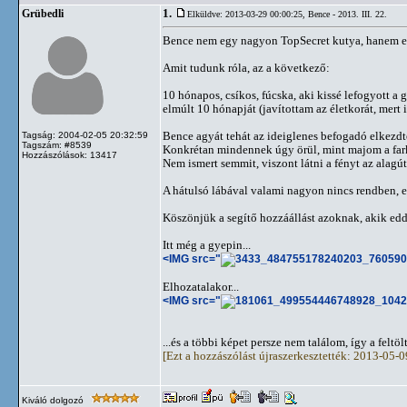
1.
Grübedli
Elküldve: 2013-03-29 00:00:25,
Bence - 2013. III. 22.
Bence nem egy nagyon TopSecret kutya, hanem egye
Amit tudunk róla, az a következő:
10 hónapos, csíkos, fúcska, aki kissé lefogyott a
elmúlt 10 hónapját (javítottam az életkorát, mert
Bence agyát tehát az ideiglenes befogadó elkezdt
Tagság: 2004-02-05 20:32:59
Tagszám: #8539
Konkrétan mindennek úgy örül, mint majom a farkán
Hozzászólások: 13417
Nem ismert semmit, viszont látni a fényt az alagút 
A hátulsó lábával valami nagyon nincs rendben, ez
Köszönjük a segítő hozzáállást azoknak, akik edd
Itt még a gyepin...
<IMG src="
Elhozatalakor...
<IMG src="
...és a többi képet persze nem találom, így a feltö
[Ezt a hozzászólást újraszerkesztették: 2013-05-
Kiváló dolgozó