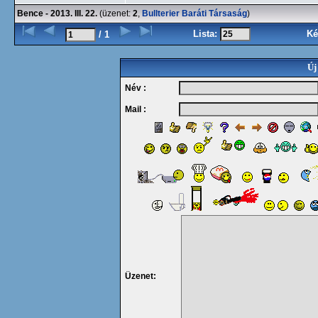
Bence - 2013. III. 22.
(üzenet:
2
,
Bullterier Baráti Társaság
)
Lista:
Ké
/ 1
Új
Név :
Mail :
Üzenet: