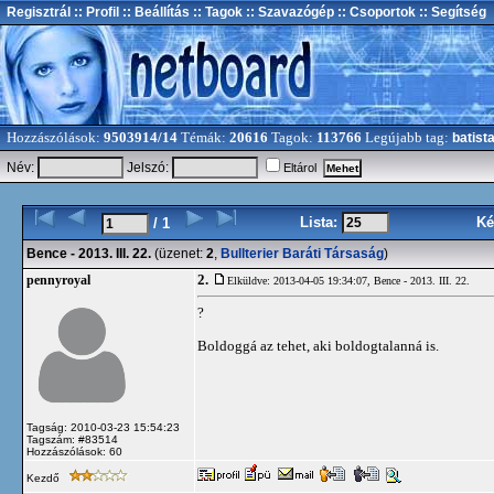
Regisztrál
:: Profil
:: Beállítás
:: Tagok
:: Szavazógép
:: Csoportok
:: Segítség
Hozzászólások:
9503914/14
Témák:
20616
Tagok:
113766
Legújabb tag:
batist
Név:
Jelszó:
Eltárol
Lista:
Ké
/ 1
Bence - 2013. III. 22.
(üzenet:
2
,
Bullterier Baráti Társaság
)
2.
pennyroyal
Elküldve: 2013-04-05 19:34:07,
Bence - 2013. III. 22.
?
Boldoggá az tehet, aki boldogtalanná is.
Tagság: 2010-03-23 15:54:23
Tagszám: #83514
Hozzászólások: 60
Kezdő