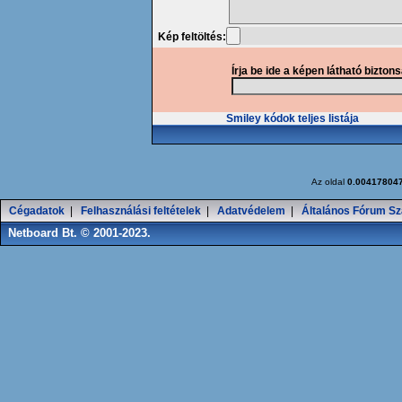
Kép feltöltés:
Írja be ide a képen látható bizton
Smiley kódok teljes listája
Az oldal
0.00417804
Cégadatok
|
Felhasználási feltételek
|
Adatvédelem
|
Általános Fórum Sz
Netboard Bt. © 2001-2023.